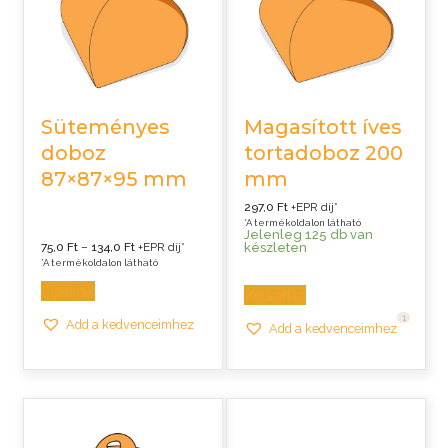
Süteményes
Magasított íves
doboz
tortadoboz 200
87×87×95 mm
mm
297,0
Ft
+EPR díj*
*A termékoldalon látható
Jelenleg 125 db van
Ártartomány:
készleten
75,0
Ft
–
134,0
Ft
+EPR díj*
75,0 Ft
*A termékoldalon látható
-
134,0 Ft
Opciók
Kosárba
1
Add a kedvenceimhez
Add a kedvenceimhez