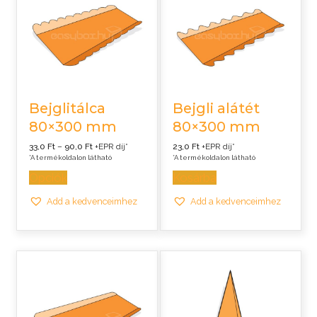
Bejglitálca
Bejgli alátét
80×300 mm
80×300 mm
Ártartomány:
33,0
Ft
–
90,0
Ft
+EPR díj*
23,0
Ft
+EPR díj*
33,0 Ft
*A termékoldalon látható
*A termékoldalon látható
-
90,0 Ft
Opciók
Kosárba
Add a kedvenceimhez
Add a kedvenceimhez