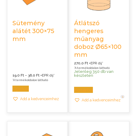
Sütemény
Átlátszó
alátét 300×75
hengeres
mm
műanyag
doboz Ø65×100
mm
270,0
Ft
+EPR díj*
*A termékoldalon látható
Jelenleg 350 db van
Ártartomány:
készleten
19,0
Ft
–
36,0
Ft
+EPR díj*
19,0 Ft
*A termékoldalon látható
-
36,0 Ft
Opciók
Kosárba
1
Add a kedvenceimhez
Add a kedvenceimhez