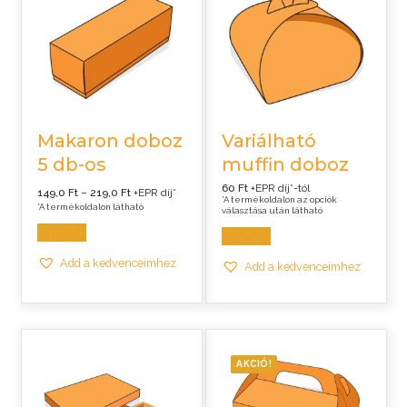
Makaron doboz
Variálható
5 db-os
muffin doboz
60 Ft
+EPR díj*-tól
Ártartomány:
149,0
Ft
–
219,0
Ft
+EPR díj*
149,0 Ft
*A termékoldalon az opciók
*A termékoldalon látható
-
választása után látható
219,0 Ft
Opciók
Opciók
Add a kedvenceimhez
Add a kedvenceimhez
AKCIÓ!