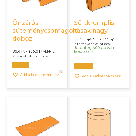
Önzárós
Sültkrumplis
süteménycsomagoló
tasak nagy
doboz
Original
Current
44,0
Ft
40,0
Ft
+EPR díj*
price
price
*A termékoldalon látható
was:
is:
Jelenleg 500 db van
44,0 Ft.
40,0 Ft.
Ártartomány:
készleten
86,0
Ft
–
160,0
Ft
+EPR díj*
86,0 Ft
*A termékoldalon látható
-
160,0 Ft
Opciók
Kosárba
1
Add a kedvenceimhez
Add a kedvenceimhez