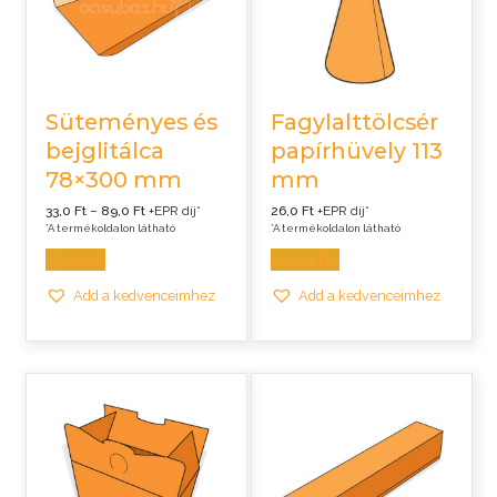
Süteményes és
Fagylalttölcsér
bejglitálca
papírhüvely 113
78×300 mm
mm
Ártartomány:
33,0
Ft
–
89,0
Ft
+EPR díj*
26,0
Ft
+EPR díj*
33,0 Ft
*A termékoldalon látható
*A termékoldalon látható
-
89,0 Ft
Opciók
Kosárba
Add a kedvenceimhez
Add a kedvenceimhez