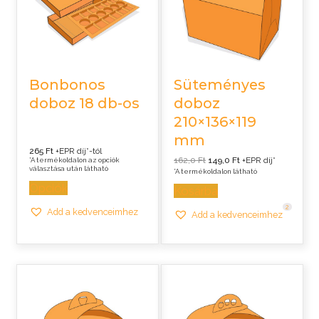
Bonbonos
Süteményes
doboz 18 db-os
doboz
210×136×119
mm
265 Ft
+EPR díj*-tól
Original
Current
162,0
Ft
149,0
Ft
+EPR díj*
*A termékoldalon az opciók
price
price
választása után látható
*A termékoldalon látható
was:
is:
162,0 Ft.
149,0 Ft.
Opciók
Kosárba
2
Add a kedvenceimhez
Add a kedvenceimhez