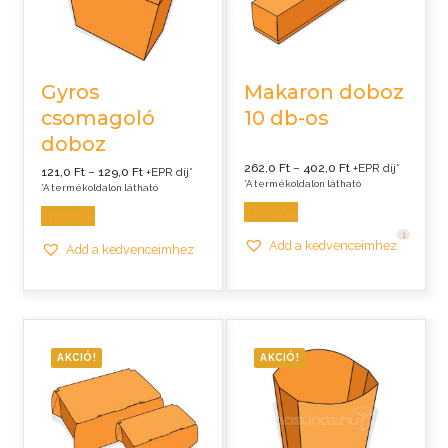
Gyros
Makaron doboz
csomagoló
10 db-os
doboz
Ártartomány:
262,0
Ft
–
402,0
Ft
+EPR díj*
Ártartomány:
121,0
Ft
–
129,0
Ft
+EPR díj*
262,0 Ft
121,0 Ft
*A termékoldalon látható
*A termékoldalon látható
-
-
402,0 Ft
129,0 Ft
Opciók
Opciók
1
Add a kedvenceimhez
Add a kedvenceimhez
AKCIÓ!
AKCIÓ!