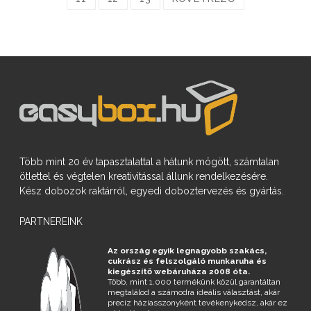
Több mint 20 év tapasztalattal a hátunk mögött, számtalan
ötlettel és végtelen kreativitással állunk rendelkezésére.
Kész dobozok raktárról, egyedi doboztervezés és gyártás.
PARTNEREINK
Az ország egyik legnagyobb szakács,
cukrász és felszolgáló munkaruha és
kiegészítő webáruháza 2008 óta.
Több, mint 1.000 termékünk közül garantáltan
megtalálod a számodra ideális választást, akár
precíz háziasszonyként tevékenykedsz, akár ez