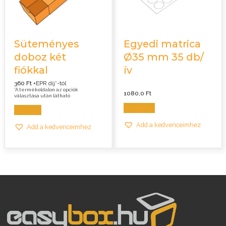
Süteményes
Egyedi matrica
doboz két
Ø35 mm 35 db/
fiókkal
ív
360 Ft
+EPR díj*-tól
*A termékoldalon az opciók
1080,0
Ft
választása után látható
Kosárba
Opciók
Add a kedvenceimhez
Add a kedvenceimhez