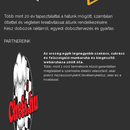
Több mint 20 év tapasztalattal a hátunk mögött, számtalan
ötlettel és végtelen kreativitással állunk rendelkezésére.
Kész dobozok raktárról, egyedi doboztervezés és gyártás.
PARTNEREINK
Az ország egyik legnagyobb szakács, cukrász
és felszolgáló munkaruha és kiegészítő
webáruháza 2008 óta.
Több, mint 1.000 termékünk közül garantáltan
megtalálod a számodra ideális választást, akár
precíz háziasszonyként tevékenykedsz, akár ez a
hivatásod.