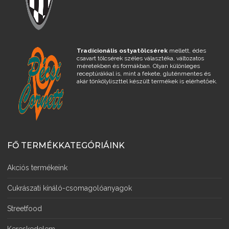
Tradícionális ostyatölcsérek
mellett, édes
csavart tölcsérek széles választéka, változatos
méretekben és formákban. Olyan különleges
receptúrákkal is, mint a fekete, gluténmentes és
akár tönkölyliszttel készült termékek is elérhetőek.
FŐ TERMÉKKATEGÓRIÁINK
Akciós termékeink
Cukrászati kínáló-csomagolóanyagok
Streetfood
Kereskedelem