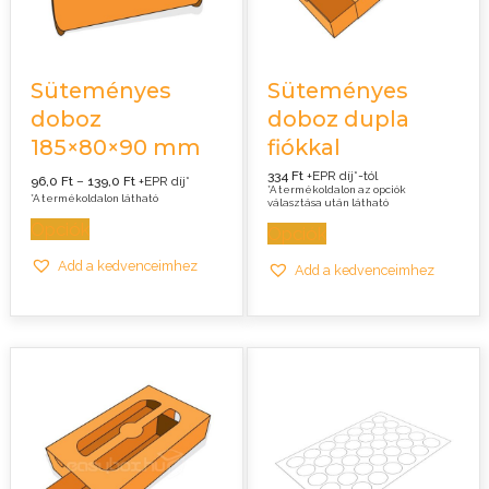
Süteményes
Süteményes
doboz
doboz dupla
185×80×90 mm
fiókkal
334 Ft
+EPR díj*-tól
Ártartomány:
96,0
Ft
–
139,0
Ft
+EPR díj*
96,0 Ft
*A termékoldalon az opciók
*A termékoldalon látható
-
választása után látható
139,0 Ft
Opciók
Opciók
Add a kedvenceimhez
Add a kedvenceimhez