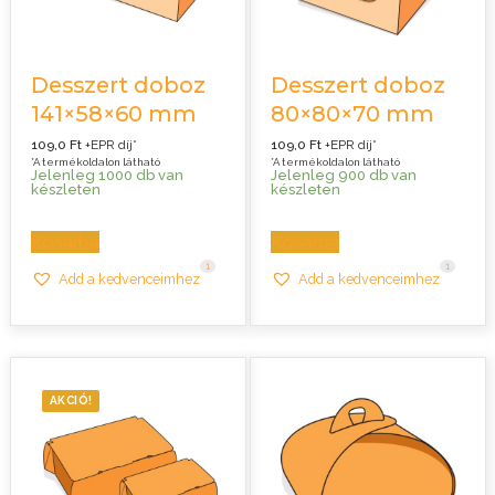
Desszert doboz
Desszert doboz
141×58×60 mm
80×80×70 mm
109,0
Ft
+EPR díj*
109,0
Ft
+EPR díj*
*A termékoldalon látható
*A termékoldalon látható
Jelenleg 1000 db van
Jelenleg 900 db van
készleten
készleten
Kosárba
Kosárba
1
1
Add a kedvenceimhez
Add a kedvenceimhez
AKCIÓ!