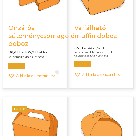
Önzárós
Variálható
süteménycsomagoló
muffin doboz
doboz
60 Ft
+EPR díj*-tól
Ártartomány:
86,0
Ft
–
160,0
Ft
+EPR díj*
*A termékoldalon az opciók
86,0 Ft
választása után látható
*A termékoldalon látható
-
160,0 Ft
Opciók
Opciók
1
Add a kedvenceimhez
Add a kedvenceimhez
AKCIÓ!