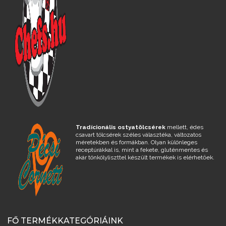
Tradícionális ostyatölcsérek
mellett, édes
csavart tölcsérek széles választéka, változatos
méretekben és formákban. Olyan különleges
receptúrákkal is, mint a fekete, gluténmentes és
akár tönkölyliszttel készült termékek is elérhetőek.
FŐ TERMÉKKATEGÓRIÁINK