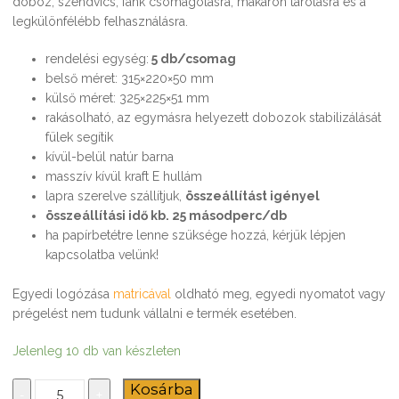
doboz, szendvics, fánk csomagolásra, makaron tárolásra és a
legkülönfélébb felhasználásra.
rendelési egység:
5 db/csomag
belső méret: 315×220×50 mm
külső méret: 325×225×51 mm
rakásolható, az egymásra helyezett dobozok stabilizálását
fülek segítik
kívül-belül natúr barna
masszív kívül kraft E hullám
lapra szerelve szállítjuk,
összeállítást igényel
összeállítási idő kb. 25 másodperc/db
ha papírbetétre lenne szüksége hozzá, kérjük lépjen
kapcsolatba velünk!
Egyedi logózása
matricával
oldható meg, egyedi nyomatot vagy
prégelést nem tudunk vállalni e termék esetében.
Jelenleg 10 db van készleten
Szendvics
Kosárba
-
+