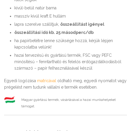
kívül-belül natúr barna
masszív kívül kraft E hullám
lapra szerelve szállítjuk,
összeállítást igényel
összeállítási idő kb. 25 másodperc/db
ha papírbetétre lenne szüksége hozzá, kérjük lépjen
kapcsolatba velünk!
hazai tervezésű és gyártású termék, FSC vagy PEFC
minősítésű – fenntartható és felelős erdőgazdálkodásból
származó – papír felhasználásával készül
Egyedi logózása
matricával
oldható meg, egyedi nyomatot vagy
prégelést nem tudunk vállalni e termék esetében.
Magyar gyártású termék, vásárlásával a hazai munkahelyeket
támogat.