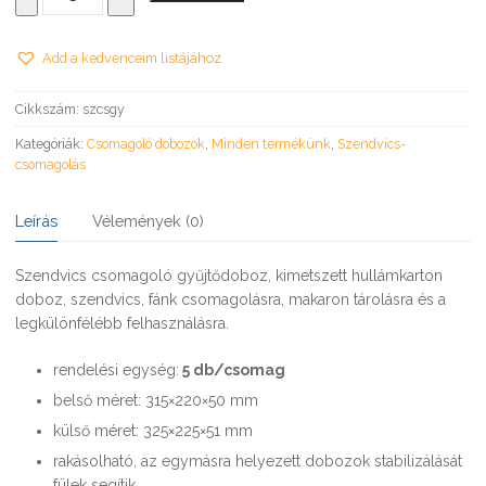
csomagoló
gyűjtődoboz
315×220×50
Add a kedvenceim listájához
mm
mennyiség
Cikkszám:
szcsgy
Kategóriák:
Csomagoló dobozok
,
Minden termékünk
,
Szendvics-
csomagolás
Leírás
Vélemények (0)
Szendvics csomagoló gyűjtődoboz, kimetszett hullámkarton
doboz, szendvics, fánk csomagolásra, makaron tárolásra és a
legkülönfélébb felhasználásra.
rendelési egység:
5 db/csomag
belső méret: 315×220×50 mm
külső méret: 325×225×51 mm
rakásolható, az egymásra helyezett dobozok stabilizálását
fülek segítik