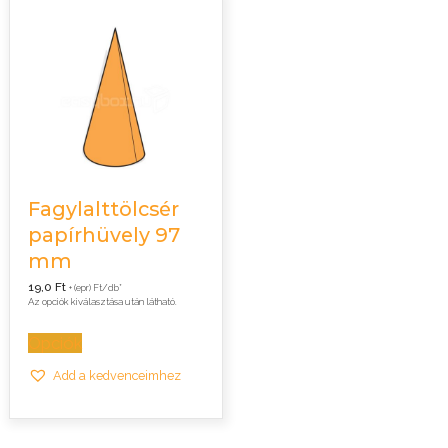
Fagylalttölcsér
papírhüvely 97
mm
19,0
Ft
+ (epr) Ft/db*
Az opciók kiválasztása után látható.
Opciók
Add a kedvenceimhez