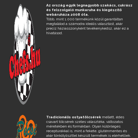
Az ország egyik legnagyobb szakács, cukrász
és felszolgáló munkaruha és kiegészítő
webáruháza 2008 óta.
Több, mint 1.000 termékünk közül garantáltan
megtalálod a számodra ideális választást, akár
precíz háziasszonyként tevékenykedsz, akár ez a
hivatásod.
Tradícionális ostyatölcsérek
mellett, édes
csavart tölcsérek széles választéka, változatos
méretekben és formákban. Olyan különleges
receptúrákkal is, mint a fekete, gluténmentes és
akár tönkölyliszttel készült termékek is elérhetőek.