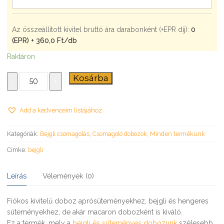
Az összeállított kivitel bruttó ára darabonként (+EPR díj):
0
(EPR) + 360,0
Ft
/db
Raktáron
Süteményes
Kosárba
-
+
doboz
két
fiókkal
Add a kedvenceim listájához
mennyiség
Kategóriák:
Bejgli csomagolás
,
Csomagoló dobozok
,
Minden termékünk
Címke:
bejgli
Leírás
Vélemények (0)
Fiókos kivitelű doboz aprósüteményekhez, bejgli és hengeres
süteményekhez, de akár macaron dobozként is kiváló.
Ez a termék, mely a
bejgli és süteményes dobozunk
szélesebb,