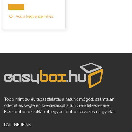
263,5 Ft
Opciók
Add a kedvenceimhez
Több mint 20 év tapasztalattal a hátunk mögött, számtalan
ötlettel és végtelen kreativitással állunk rendelkezésére.
Kész dobozok raktárról, egyedi doboztervezés és gyártás.
PARTNEREINK