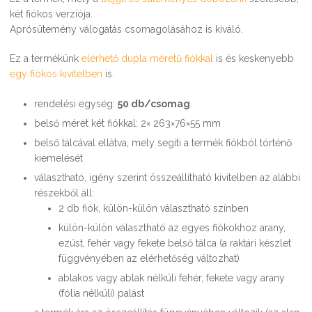
két fiókos verziója.
Aprósütemény válogatás csomagolásához is kiváló.
Ez a termékünk
elérhető dupla méretű fiókkal
is és keskenyebb
egy fiókos kivitelben
is.
rendelési egység:
50 db/csomag
belső méret két fiókkal: 2× 263×76×55 mm
belső tálcával ellátva, mely segíti a termék fiókból történő
kiemelését
választható, igény szerint összeállítható kivitelben az alábbi
részekből áll:
2 db fiók, külön-külön választható színben
külön-külön választható az egyes fiókokhoz arany,
ezüst, fehér vagy fekete belső tálca (a raktári készlet
függvényében az elérhetőség változhat)
ablakos vagy ablak nélküli fehér, fekete vagy arany
(fólia nélküli) palást