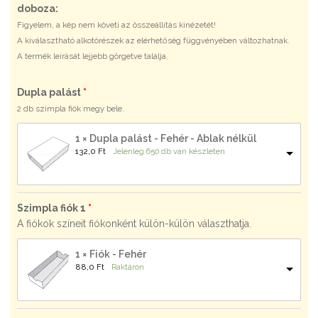
doboza:
Figyelem, a kép nem követi az összeállítás kinézetét!
A kiválasztható alkotórészek az elérhetőség függvényében változhatnak.
A termék leírását lejjebb görgetve találja.
Dupla palást
2 db szimpla fiók megy bele.
1 × Dupla palást - Fehér - Ablak nélkül
132,0 
Ft
Jelenleg 650 db van készleten
Szimpla fiók 1
A fiókok színeit fiókonként külön-külön választhatja.
1 × Fiók - Fehér
88,0 
Ft
Raktáron