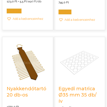
123,0
Ft
+
5,5
Ft
(epr) Ft/db
745,0
Ft
Kosárba
Opciók
Add a kedvenceimhez
Add a kedvenceimhez
Nyakkendőtartó
Egyedi matrica
20 db-os
Ø35 mm 35 db/
ív
3770,0
Ft