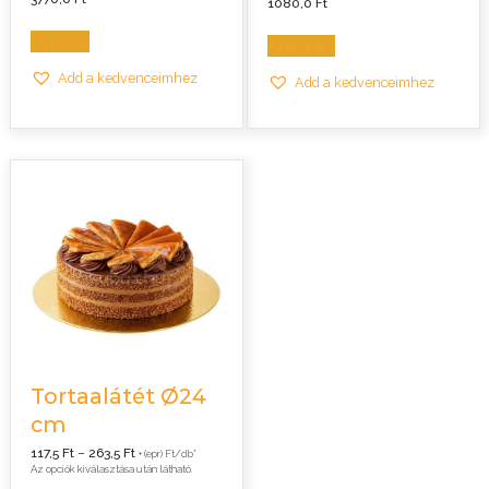
1080,0
Ft
Opciók
Kosárba
Add a kedvenceimhez
Add a kedvenceimhez
Tortaalátét Ø24
cm
Ártartomány:
117,5
Ft
–
263,5
Ft
+ (epr) Ft/db*
117,5 Ft
Az opciók kiválasztása után látható.
-