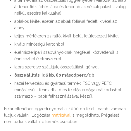
a termék ára az összeállítás függvényében változik (az alap
ár fehér fiók, fehér tálca és fehér ablak nélküli palást, szalag
nélkül esetére kalkulálva)
ablakos kivitel esetén az ablak fóliával fedett, kivétel az
arany
teljes mértékben zsírálló, kívül-belül felületkezelt kivitel
kiváló minőségű kartonból
élelmiszeripari szabványoknak megfelel, közvetlenül is
érintkezhet élelmiszerrel
lapra szerelve szállítjuk, összeállítást igényel
összeállítási idő kb. 60 másodperc/db
hazai tervezésű és gyártású termék, FSC vagy PEFC
minősítésű – fenntartható és felelős erdőgazdálkodásból
származó – papír felhasználásával készül
Felár ellenében egyedi nyomattal 1000 db feletti darabszámban
tudjuk vállalni. Logózása
matricával
is megoldható. Prégelést
nem tudunk vállalni e termék esetében.