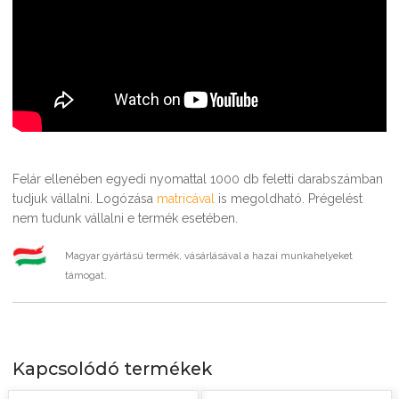
Felár ellenében egyedi nyomattal 1000 db feletti darabszámban
tudjuk vállalni. Logózása
matricával
is megoldható. Prégelést
nem tudunk vállalni e termék esetében.
Magyar gyártású termék, vásárlásával a hazai munkahelyeket
támogat.
Kapcsolódó termékek