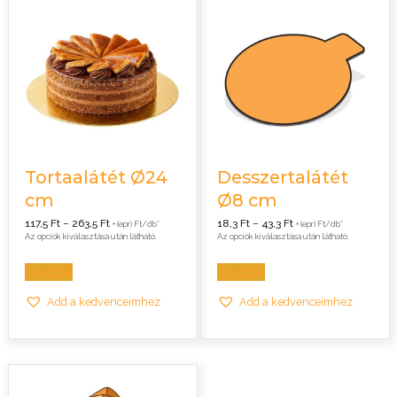
Tortaalátét Ø24
Desszertalátét
cm
Ø8 cm
Ártartomány:
Ártartomány:
117,5
Ft
–
263,5
Ft
18,3
Ft
–
43,3
Ft
+ (epr) Ft/db*
+ (epr) Ft/db*
117,5 Ft
18,3 Ft
Az opciók kiválasztása után látható.
Az opciók kiválasztása után látható.
-
-
263,5 Ft
43,3 Ft
Opciók
Opciók
Add a kedvenceimhez
Add a kedvenceimhez