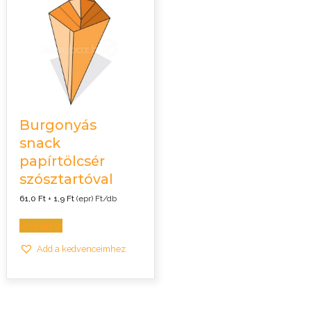
Burgonyás
snack
papírtölcsér
szósztartóval
61,0
Ft
+
1,9
Ft
(epr) Ft/db
Kosárba
Add a kedvenceimhez