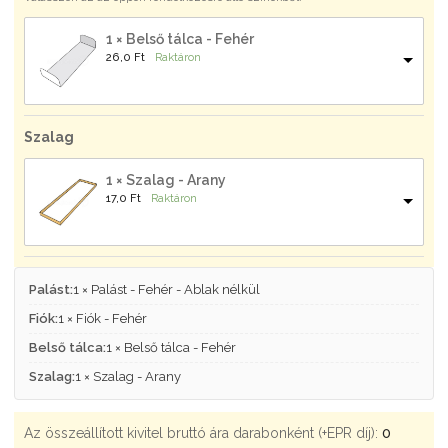
1 × Belső tálca - Fehér
26,0 
Ft
Raktáron
Szalag
1 × Szalag - Arany
17,0 
Ft
Raktáron
Palást:
1 × Palást - Fehér - Ablak nélkül
Fiók:
1 × Fiók - Fehér
Belső tálca:
1 × Belső tálca - Fehér
Szalag:
1 × Szalag - Arany
Az összeállított kivitel bruttó ára darabonként (+EPR díj):
0