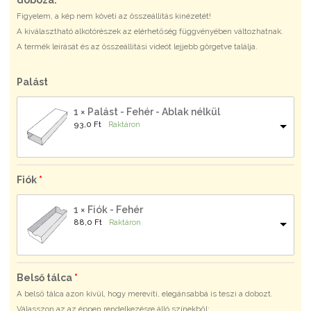
Figyelem, a kép nem követi az összeállítás kinézetét!
A kiválasztható alkotórészek az elérhetőség függvényében változhatnak.
A termék leírását és az összeállítási videót lejjebb görgetve találja.
Palást
1 × Palást - Fehér - Ablak nélkül
93,0 
Ft
Raktáron
Fiók
1 × Fiók - Fehér
88,0 
Ft
Raktáron
Belső tálca
A belső tálca azon kívül, hogy merevíti, elegánsabbá is teszi a dobozt.
Válasszon az az éppen rendelkezésre álló színekből: