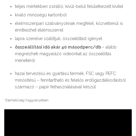
teljes mértékben zsírálló, kívül-belül felületkezelt kivitel
kiváló minőségű kartonból
élelmiszeripari szabványoknak megfelel, közvetlenül is
érintkezhet élelmiszerrel
lapra szerelve szállítjuk, összeállítást igényel
összeállítási idő akár 40 másodperc/db
– alább
megnézheti magyarázó videónkat az összeállítás
menetéről
hazai tervezésű és gyártású termék, FSC vagy PEFC
minősítésű – fenntartható és felelős erdőgazdálkodásból
származó – papír felhasználásával készül
*Elérhetőség függvényében