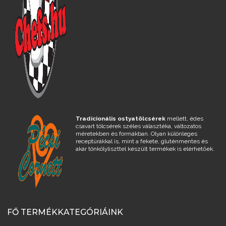
Tradícionális ostyatölcsérek
mellett, édes
csavart tölcsérek széles választéka, változatos
méretekben és formákban. Olyan különleges
receptúrákkal is, mint a fekete, gluténmentes és
akár tönkölyliszttel készült termékek is elérhetőek.
FŐ TERMÉKKATEGÓRIÁINK