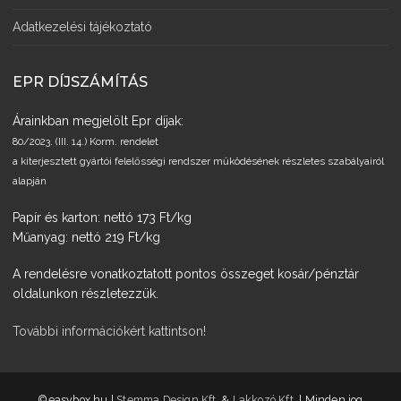
Adatkezelési tájékoztató
EPR DÍJSZÁMÍTÁS
Árainkban megjelölt Epr díjak:
80/2023. (III. 14.) Korm. rendelet
a kiterjesztett gyártói felelősségi rendszer működésének részletes szabályairól
alapján
Papír és karton: nettó 173 Ft/kg
Műanyag: nettó 219 Ft/kg
A rendelésre vonatkoztatott pontos összeget kosár/pénztár
oldalunkon részletezzük.
További információkért kattintson!
­©easybox.hu |
Stemma Design Kft.
&
Lakkozó Kft.
| Minden jog