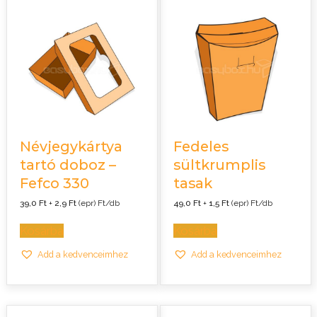
Névjegykártya
Fedeles
tartó doboz –
sültkrumplis
Fefco 330
tasak
39,0
Ft
+
2,9
Ft
(epr) Ft/db
49,0
Ft
+
1,5
Ft
(epr) Ft/db
Kosárba
Kosárba
Add a kedvenceimhez
Add a kedvenceimhez