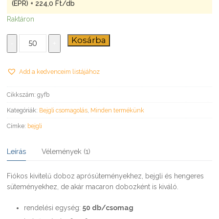
(EPR) + 224,0
Ft
/db
Raktáron
Bejgli
Kosárba
-
+
és
süteményes
doboz
Add a kedvenceim listájához
mennyiség
Cikkszám:
gyfb
Kategóriák:
Bejgli csomagolás
,
Minden termékünk
Címke:
bejgli
Leírás
Vélemények (1)
Fiókos kivitelű doboz aprósüteményekhez, bejgli és hengeres
süteményekhez, de akár macaron dobozként is kiváló.
rendelési egység:
50 db/csomag