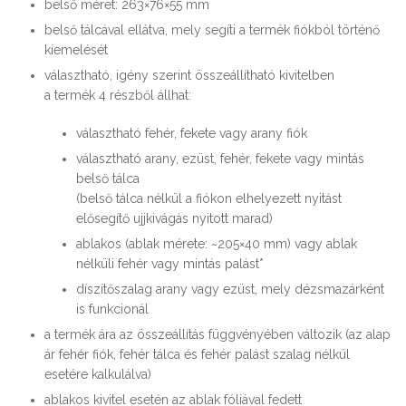
belső méret: 263×76×55 mm
belső tálcával ellátva, mely segíti a termék fiókból történő
kiemelését
választható, igény szerint összeállítható kivitelben
a termék 4 részből állhat:
választható fehér, fekete vagy arany fiók
választható arany, ezüst, fehér, fekete vagy mintás
belső tálca
(belső tálca nélkül a fiókon elhelyezett nyitást
elősegítő ujjkivágás nyitott marad)
ablakos (ablak mérete: ~205×40 mm) vagy ablak
nélküli fehér vagy mintás palást*
díszítőszalag arany vagy ezüst, mely dézsmazárként
is funkcionál
a termék ára az összeállítás függvényében változik (az alap
ár fehér fiók, fehér tálca és fehér palást szalag nélkül
esetére kalkulálva)
ablakos kivitel esetén az ablak fóliával fedett