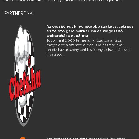
PARTNEREINK
Az ország egyik legnagyobb szakács, cukrász
és felszolgáló munkaruha és kiegészítő
webáruháza 2008 óta.
Több, mint 1.000 termékünk közül garantáltan
megtalálod a számodra ideális választást, akár
precíz háziasszonyként tevékenykedsz, akár ez a
hivatásod.
Tradícionális ostyatölcsérek
mellett, édes