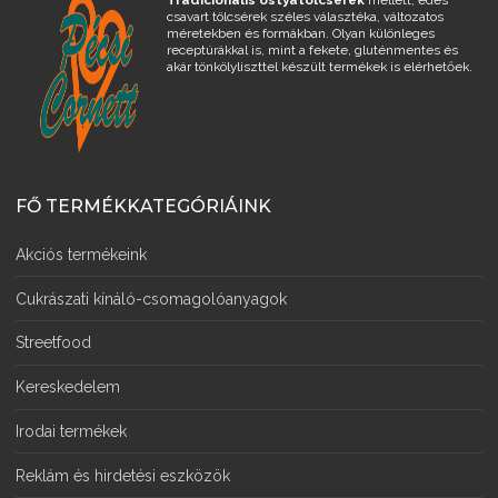
csavart tölcsérek széles választéka, változatos
méretekben és formákban. Olyan különleges
receptúrákkal is, mint a fekete, gluténmentes és
akár tönkölyliszttel készült termékek is elérhetőek.
FŐ TERMÉKKATEGÓRIÁINK
Akciós termékeink
Cukrászati kínáló-csomagolóanyagok
Streetfood
Kereskedelem
Irodai termékek
Reklám és hirdetési eszközök