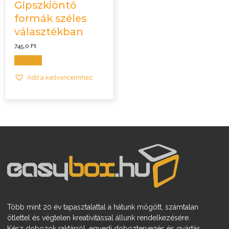
Gipszkiöntő
formák széles
választékban
745,0
Ft
Opciók
Add a kedvenceimhez
Több mint 20 év tapasztalattal a hátunk mögött, számtalan
ötlettel és végtelen kreativitással állunk rendelkezésére.
Kész dobozok raktárról, egyedi doboztervezés és gyártás.