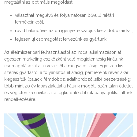
megtalálni az optimális megoldást:
választhat meglévő és folyamatosan bővülő raktári
termékeinkből,
rövid határidővel az ön igényeire szabjuk kész dobozainkat,
teljesen új csomagolást tervezünk és gyártunk.
Az élelmiszeripari felhasználástól az irodai alkalmazáson át
egészen marketing eszközként való megjelenítésig kínálunk
csomagolásokat a tervezéstől a megvalósításig. Egyszeri kis
szériás gyártástól a folyamatos ellátásig, partnereink révén akár
kiegészítők (palack, fémdoboz, adathordozó…stb) beszerzéséig;
több mint 20 év tapasztalattal a hátunk mögött, számtalan ötlettel
és végtelen kreativitással a legkülönfélébb alapanyagokkal állunk
rendelkezésére.