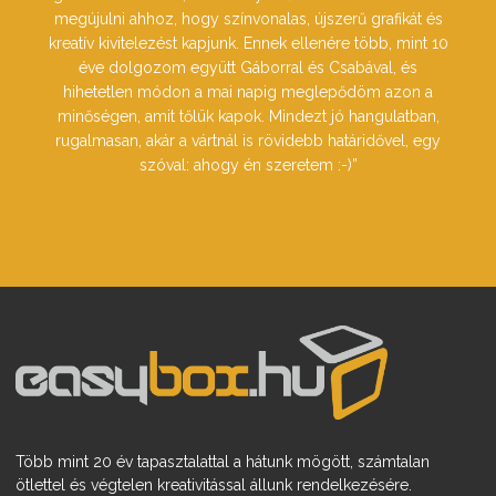
megújulni ahhoz, hogy színvonalas, újszerű grafikát és
kreatív kivitelezést kapjunk. Ennek ellenére több, mint 10
éve dolgozom együtt Gáborral és Csabával, és
hihetetlen módon a mai napig meglepődöm azon a
minőségen, amit tőlük kapok. Mindezt jó hangulatban,
rugalmasan, akár a vártnál is rövidebb határidővel, egy
szóval: ahogy én szeretem :-)”
Több mint 20 év tapasztalattal a hátunk mögött, számtalan
ötlettel és végtelen kreativitással állunk rendelkezésére.