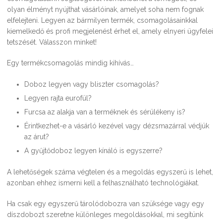
Általános szerződési feltételek
Pizza csomagolás
Kereskedelem
olyan élményt nyújthat vásárlóinak, amelyet soha nem fognak
elfelejteni. Legyen az bármilyen termék, csomagolásainkkal
Alátétek, tálcák és tálkák
Tortaalátét, dekli, tortadoboz
Pizzaszelet alátétek
Sültkrumpli csomagolás
Irodai termékek
kiemelkedő és profi megjelenést érhet el, amely elnyeri ügyfelei
tetszését. Válasszon minket!
Csomagoló dobozok
Kerek tortaalátétek
Bejgli csomagolás
Pizzaszelet dobozok
Tasakok
Reklám és hirdetési eszközök
Szendvics-csomagolás
Egy termékcsomagolás mindig kihívás…
Szögletes tortaalátétek
Bonbon dobozok
Tölcsérek
Gipszöntő formák
Wrap, tortilla, gyros csomagolás
Doboz legyen vagy bliszter csomagolás?
Legyen rajta eurofül?
Tortadobozok
Makaron csomagolás
Kreatív – Hobbi – DIY
Fagylalt, kürtős és waffletölcsérek
Furcsa az alakja van a terméknek és sérülékeny is?
Érintkezhet-e a vásárló kezével vagy dézsmazárral védjük
Átlátszó hengeres dobozok
Névre szóló céges ajándék
az árut?
A gyűjtődoboz legyen kínáló is egyszerre?
Fagylalt, kürtős és waffletölcsérek
TELJES TERMÉKLISTA
A lehetőségek száma végtelen és a megoldás egyszerű is lehet,
azonban ehhez ismerni kell a felhasználható technológiákat.
SOHA – könyv a
Ha csak egy egyszerű tárolódobozra van szüksége vagy egy
gyermekbántalmazásról
díszdobozt szeretne különleges megoldásokkal, mi segítünk