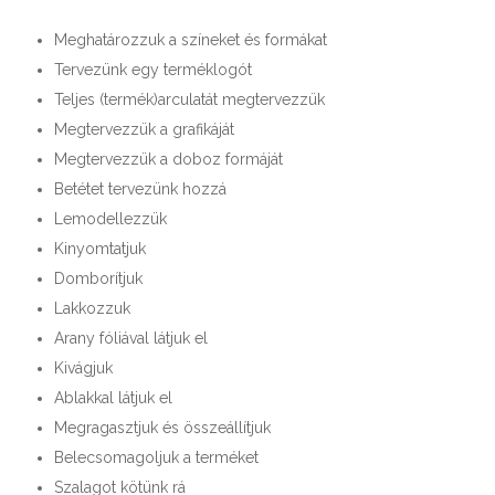
Meghatározzuk a színeket és formákat
Tervezünk egy terméklogót
Teljes (termék)arculatát megtervezzük
Megtervezzük a grafikáját
Megtervezzük a doboz formáját
Betétet tervezünk hozzá
Lemodellezzük
Kinyomtatjuk
Domborítjuk
Lakkozzuk
Arany fóliával látjuk el
Kivágjuk
Ablakkal látjuk el
Megragasztjuk és összeállítjuk
Belecsomagoljuk a terméket
Szalagot kötünk rá