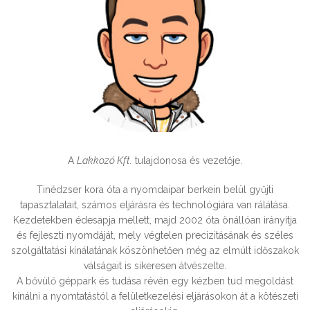
Máttyás Csaba
Lakkozó Kft.
A
Lakkozó Kft.
tulajdonosa és vezetője.
Tinédzser kora óta a nyomdaipar berkein belül gyűjti
tapasztalatait, számos eljárásra és technológiára van rálátása.
Kezdetekben édesapja mellett, majd 2002 óta önállóan irányítja
és fejleszti nyomdáját, mely végtelen precizitásának és széles
szolgáltatási kínálatának köszönhetően még az elmúlt időszakok
válságait is sikeresen átvészelte.
A bővülő géppark és tudása révén egy kézben tud megoldást
kínálni a nyomtatástól a felületkezelési eljárásokon át a kötészeti