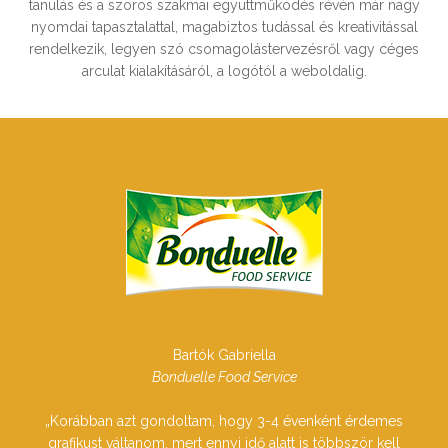
tanulás és a szoros szakmai együttműködés révén már nagy
nyomdai tapasztalattal, magabiztos tudással és kreativitással
rendelkezik, legyen szó csomagolástervezésről vagy céges
arculat kialakításáról, a logótól a weboldalig.
Bartók Gabriella
Bonduelle Food Service
„Korábban azt gondoltam, hogy 3-4 évenként érdemes
grafikust váltanom, mert ennyi idő alatt is többször kell