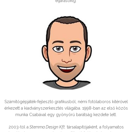
eljárásokig.
Palkó Gábor
Stemma Design Kft.
Számítógépjáték-fejlesztő grafikusból, némi fotólaboros kitérővel
érkezett a kiadványszerkesztés világába. 1998-ban az első közös
munka Csabával egy gyönyörű barátság kezdete lett.
2003-tól a
Stemma Design Kft.
társalapítójaként, a folyamatos