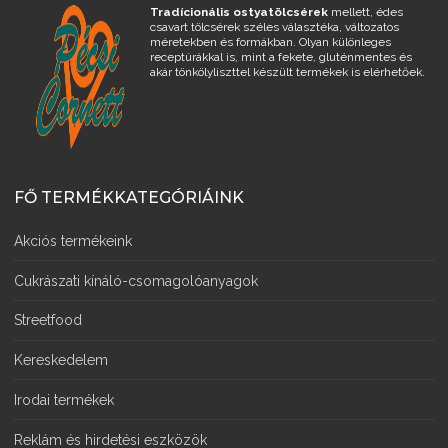
Tradícionális ostyatölcsérek
mellett, édes
csavart tölcsérek széles választéka, változatos
méretekben és formákban. Olyan különleges
receptúrákkal is, mint a fekete, gluténmentes és
akár tönkölyliszttel készült termékek is elérhetőek.
FŐ TERMÉKKATEGÓRIÁINK
Akciós termékeink
Cukrászati kínáló-csomagolóanyagok
Streetfood
Kereskedelem
Irodai termékek
Reklám és hirdetési eszközök