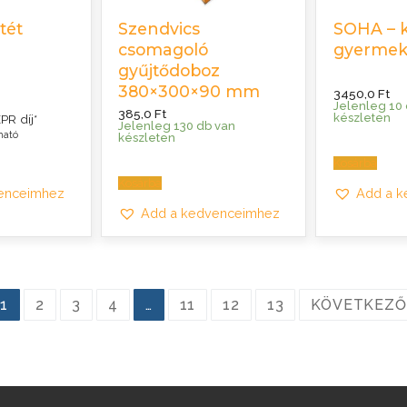
tét
Szendvics
SOHA – 
csomagoló
gyerme
gyűjtődoboz
380×300×90 mm
3450,0
Ft
Jelenleg 10
385,0
Ft
rrent
készleten
PR díj*
ice
Jelenleg 130 db van
ható
készleten
5 Ft.
Kosárba
Kosárba
enceimhez
Add a 
Add a kedvenceimhez
1
2
3
4
…
11
12
13
KÖVETKEZŐ