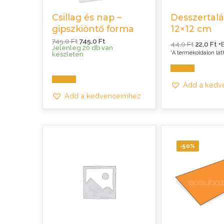
Csillag és nap –
Desszertalá
gipszkiöntő forma
12×12 cm
Original
Current
745,0
Ft
745,0
Ft
Original
Cu
44,0
Ft
22,0
Ft
+
price
price
price
pr
Jelenleg 20 db van
*A termékoldalon lát
was:
is:
was:
is:
készleten
745,0 Ft.
745,0 Ft.
44,0 Ft.
22
Kosárba
Kosárba
Add a kedv
Add a kedvenceimhez
-50%