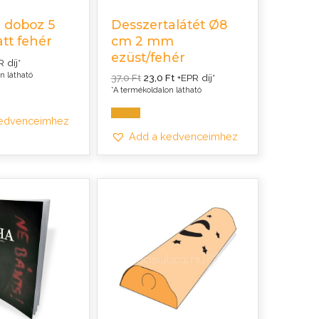
 doboz 5
Desszertalátét Ø8
tt fehér
cm 2 mm
ezüst/fehér
 díj*
Original
Current
n látható
37,0
Ft
23,0
Ft
+EPR díj*
price
price
*A termékoldalon látható
was:
is:
37,0 Ft.
23,0 Ft.
Opciók
kedvenceimhez
Add a kedvenceimhez