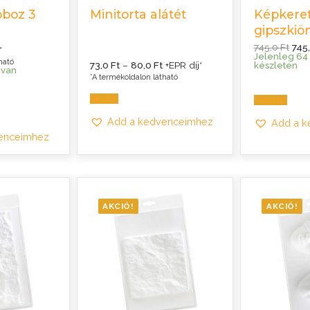
boz 3
Minitorta alátét
Képkeret
gipszkiö
Orig
745,0
Ft
745
*
pric
Jelenleg 64
Ártartomány:
ható
was:
73,0
Ft
–
80,0
Ft
+EPR díj*
készleten
73,0 Ft
 van
745,
*A termékoldalon látható
-
80,0 Ft
Opciók
Kosárba
Add a kedvenceimhez
Add a 
enceimhez
AKCIÓ!
AKCIÓ!