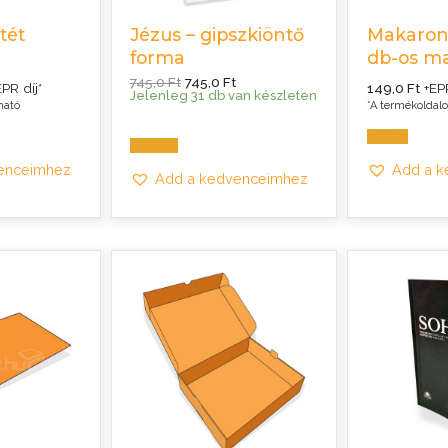
tét
Jézus – gipszkiöntő
Makaron
forma
db-os ma
Original
Current
745,0
Ft
745,0
Ft
rrent
EPR díj*
149,0
Ft
+EPR
price
price
ice
Jelenleg 31 db van készleten
ható
*A termékoldalo
was:
is:
745,0 Ft.
745,0 Ft.
,0 Ft.
Opciók
Kosárba
enceimhez
Add a 
Add a kedvenceimhez