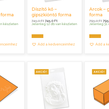
Díszítő kő –
Arcok – 
 forma
gipszkiöntő forma
forma
Current
Original
Current
Orig
745,0
Ft
745,0
Ft
795,0
Ft
795
price
price
price
pric
an készleten
Jelenleg 12 db van készleten
Jelenleg 31 
is:
was:
is:
was
745,0 Ft.
745,0 Ft.
745,0 Ft.
795,
Kosárba
Kosárba
enceimhez
Add a kedvenceimhez
Add a 
AKCIÓ!
AKCIÓ!