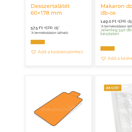
Desszertalátét
Makaron do
60×178 mm
db-os
149,0
Ft
+EPR díj
*A termékoldalon lát
57,5
Ft
+EPR díj*
Jelenleg 550 db
*A termékoldalon látható
készleten
Kosárba
Kosárba
Add a kedvenceimhez
Add a kedv
AKCIÓ!