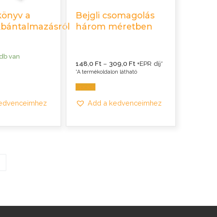
könyv a
Bejgli csomagolás
k
bántalmazásról
három méretben
 db van
Ártartomány:
148,0
Ft
–
309,0
Ft
+EPR díj*
148,0 Ft
*A termékoldalon látható
-
309,0 Ft
Opciók
kedvenceimhez
Add a kedvenceimhez