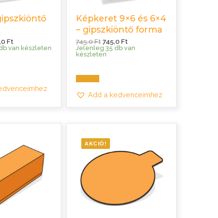
gipszkiöntő
Képkeret 9×6 és 6×4
– gipszkiöntő forma
inal
Current
Original
Current
,0
Ft
745,0
Ft
745,0
Ft
e
price
price
price
db van készleten
Jelenleg 35 db van
:
is:
was:
is:
készleten
0 Ft.
795,0 Ft.
745,0 Ft.
745,0 Ft.
Kosárba
kedvenceimhez
Add a kedvenceimhez
AKCIÓ!