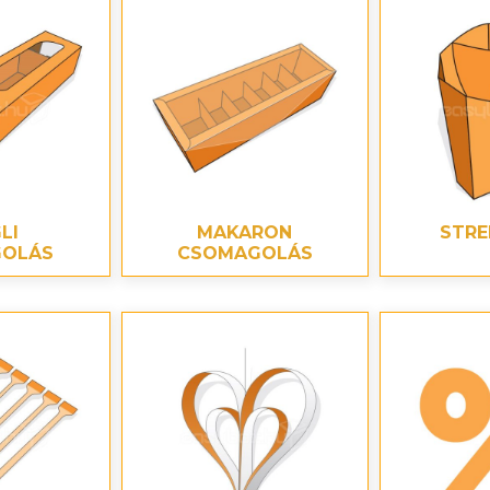
önyv a gyermekbántalmazásról
LI
MAKARON
STR
OLÁS
CSOMAGOLÁS