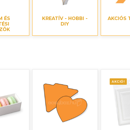
M ÉS
KREATÍV - HOBBI -
AKCIÓS 
TÉSI
DIY
ZÖK
AKCIÓ!