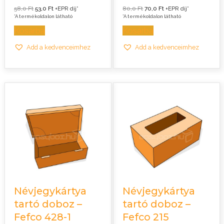
Original
Current
Original
Current
58,0
Ft
53,0
Ft
+EPR díj*
80,0
Ft
70,0
Ft
+EPR díj*
price
price
price
price
*A termékoldalon látható
*A termékoldalon látható
was:
is:
was:
is:
58,0 Ft.
53,0 Ft.
80,0 Ft.
70,0 Ft.
Kosárba
Kosárba
Add a kedvenceimhez
Add a kedvenceimhez
Névjegykártya
Névjegykártya
tartó doboz –
tartó doboz –
Fefco 428-1
Fefco 215