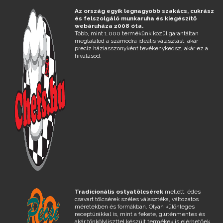
Az ország egyik legnagyobb szakács, cukrász
és felszolgáló munkaruha és kiegészítő
webáruháza 2008 óta.
Több, mint 1.000 termékünk közül garantáltan
megtalálod a számodra ideális választást, akár
precíz háziasszonyként tevékenykedsz, akár ez a
hivatásod.
Tradícionális ostyatölcsérek
mellett, édes
csavart tölcsérek széles választéka, változatos
méretekben és formákban. Olyan különleges
receptúrákkal is, mint a fekete, gluténmentes és
akár tönkölyliszttel készült termékek is elérhetőek.