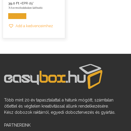
39,0
Ft
+EPR díj*
*A termékoldalon látható
Kosárba
Add a kedvenceimhez
Több mint 20 év tapasztalattal a hátunk mögött, számtalan
ötlettel és végtelen kreativitással állunk rendelkezésére.
Kész dobozok raktárról, egyedi doboztervezés és gyártás.
PARTNEREINK