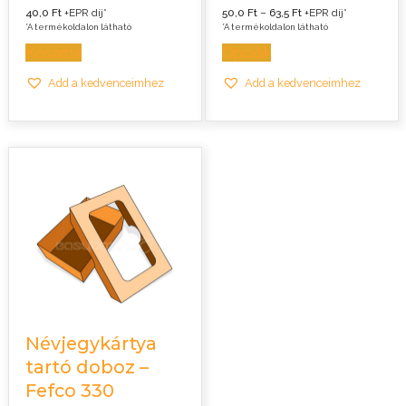
Ártartomány:
40,0
Ft
+EPR díj*
50,0
Ft
–
63,5
Ft
+EPR díj*
50,0 Ft
*A termékoldalon látható
*A termékoldalon látható
-
63,5 Ft
Kosárba
Opciók
Add a kedvenceimhez
Add a kedvenceimhez
Névjegykártya
tartó doboz –
Fefco 330