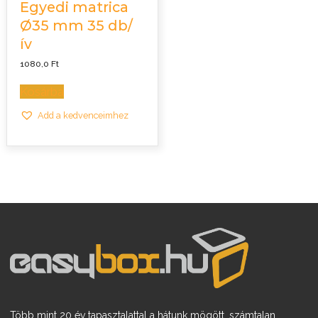
Egyedi matrica
Ø35 mm 35 db/
ív
1080,0
Ft
Kosárba
Add a kedvenceimhez
Több mint 20 év tapasztalattal a hátunk mögött, számtalan