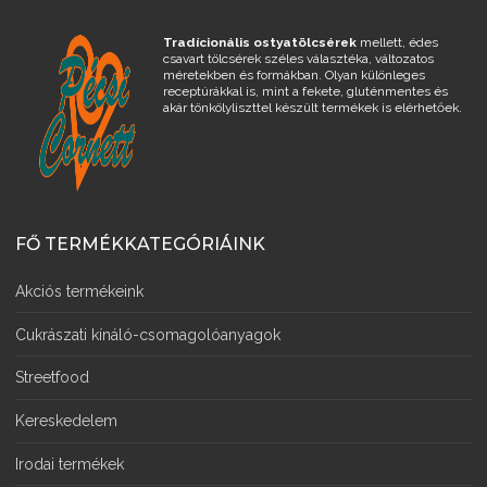
Tradícionális ostyatölcsérek
mellett, édes
csavart tölcsérek széles választéka, változatos
méretekben és formákban. Olyan különleges
receptúrákkal is, mint a fekete, gluténmentes és
akár tönkölyliszttel készült termékek is elérhetőek.
FŐ TERMÉKKATEGÓRIÁINK
Akciós termékeink
Cukrászati kínáló-csomagolóanyagok
Streetfood
Kereskedelem
Irodai termékek