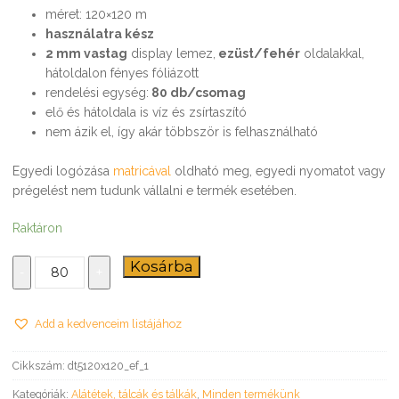
méret: 120×120 m
használatra kész
2 mm vastag
display lemez,
ezüst/fehér
oldalakkal,
hátoldalon fényes fóliázott
rendelési egység:
80 db/csomag
elő és hátoldala is víz és zsírtaszító
nem ázik el, így akár többször is felhasználható
Egyedi logózása
matricával
oldható meg, egyedi nyomatot vagy
prégelést nem tudunk vállalni e termék esetében.
Raktáron
Desszertalátét
Kosárba
-
+
12x12 cm
mennyiség
Add a kedvenceim listájához
Cikkszám:
dt5120x120_ef_1
Kategóriák:
Alátétek, tálcák és tálkák
,
Minden termékünk