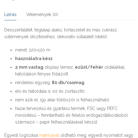
Leírás
Vélemények (0)
Desszertalátét, téglalap alakú, tortaszelet és más cukrász
sütemények díszítéséhez, dekoratív sütialátét (dekli).
méret: 120×120 m
használatra kész
2 mm vastag
display lemez,
ezüst/fehér
oldalakkal,
hátoldalon fényes fóliázott
rendelési egység:
80 db/csomag
elő és hátoldala is víz és zsírtaszító
nem ázik el, így akár többször is felhasználható
hazai tervezésű és gyártású termék, FSC vagy PEFC
minősítésű – fenntartható és felelős erdőgazdálkodásból
származó – papír felhasználásával készül
Egyedi logózása
matricával
oldható meg, egyedi nyomatot vagy