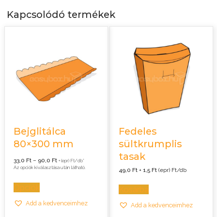
Kapcsolódó termékek
Bejglitálca
Fedeles
80×300 mm
sültkrumplis
tasak
Ártartomány:
33,0
Ft
–
90,0
Ft
+ (epr) Ft/db*
33,0 Ft
Az opciók kiválasztása után látható.
49,0
Ft
+
1,5
Ft
(epr) Ft/db
-
90,0 Ft
Opciók
Kosárba
Add a kedvenceimhez
Add a kedvenceimhez