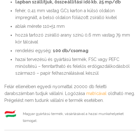
lapban szállítjuk, összeállítási idő kb. 25 mp/db
fehér, 0,41 mm vastag GC1 karton a külső oldalon
impregnált, a belső oldalon fóliázott zsírálló kivitel
ablak mérete 110×51 mm
hozzá tartozó zsírálló arany színű 0,6 mm vastag 79 mm
kör tálcával
rendelési egység:
100 db/csomag
hazai tervezésű és gyártású termék, FSC vagy PEFC
minősítésű – fenntartható és felelős erdőgazdálkodásból
származó – papír felhasználásával készül
Felár ellenében egyedi nyomattal 20000 db feletti
darabszámban tudjuk vállalni. Logózása
matricával
oldható meg.
Prégelést nem tudunk vállalni e termék esetében.
Magyar gyártású termék, vásárlásával a hazai munkahelyeket
támogat.