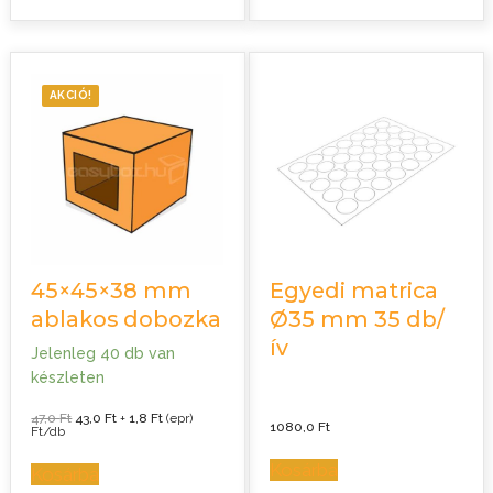
AKCIÓ!
45×45×38 mm
Egyedi matrica
ablakos dobozka
Ø35 mm 35 db/
ív
Jelenleg 40 db van
készleten
Original
Current
47,0
Ft
43,0
Ft
+
1,8
Ft
(epr)
1080,0
Ft
price
price
Ft/db
was:
is:
47,0 Ft.
43,0 Ft.
Kosárba
Kosárba