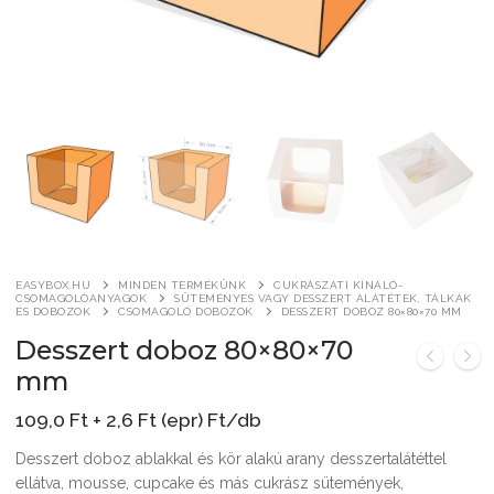
Általános szerződési feltételek
Pizza csomagolás
Kereskedelem
Alátétek, tálcák és tálkák
Tortaalátét, dekli, tortadoboz
Pizzaszelet alátétek
Sültkrumpli csomagolás
Irodai termékek
Csomagoló dobozok
Kerek tortaalátétek
Bejgli csomagolás
Pizzaszelet dobozok
Tasakok
Reklám és hirdetési eszközök
Szendvics-csomagolás
Szögletes tortaalátétek
Bonbon dobozok
Tölcsérek
Gipszöntő formák
Wrap, tortilla, gyros csomagolás
Tortadobozok
Makaron csomagolás
Kreatív – Hobbi – DIY
Fagylalt, kürtős és waffletölcsérek
Átlátszó hengeres dobozok
EASYBOX.HU
MINDEN TERMÉKÜNK
CUKRÁSZATI KÍNÁLÓ-
Névre szóló céges ajándék
CSOMAGOLÓANYAGOK
SÜTEMÉNYES VAGY DESSZERT ALÁTÉTEK, TÁLKÁK
ÉS DOBOZOK
CSOMAGOLÓ DOBOZOK
DESSZERT DOBOZ 80×80×70 MM
Fagylalt, kürtős és waffletölcsérek
Desszert doboz 80×80×70
TELJES TERMÉKLISTA
mm
SOHA – könyv a
109,0
Ft
+
2,6
Ft
(epr) Ft/db
gyermekbántalmazásról
Desszert doboz ablakkal és kör alakú arany desszertalátéttel
ellátva, mousse, cupcake és más cukrász sütemények,