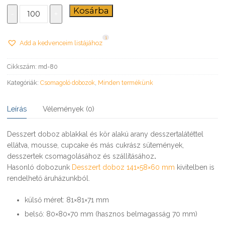
Desszert
Kosárba
-
+
doboz
80×80×70
1
mm
Add a kedvenceim listájához
mennyiség
Cikkszám:
md-80
Kategóriák:
Csomagoló dobozok
,
Minden termékünk
Leírás
Vélemények (0)
Desszert doboz ablakkal és kör alakú arany desszertalátéttel
ellátva, mousse, cupcake és más cukrász sütemények,
desszertek csomagolásához és szállításához
.
Hasonló dobozunk
Desszert doboz 141×58×60 mm
kivitelben is
rendelhető áruházunkból.
külső méret: 81×81×71 mm
belső: 80×80×70 mm (hasznos belmagasság 70 mm)