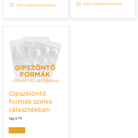
Add a kedvenceimhez
Add a kedvenceimhez
Gipszkiöntő
formák széles
választékban
745,0
Ft
Opciók