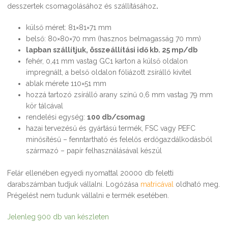
desszertek csomagolásához és szállításához
.
külső méret: 81×81×71 mm
belső: 80×80×70 mm (hasznos belmagasság 70 mm)
lapban szállítjuk, összeállítási idő kb. 25 mp/db
fehér, 0,41 mm vastag GC1 karton a külső oldalon
impregnált, a belső oldalon fóliázott zsírálló kivitel
ablak mérete 110×51 mm
hozzá tartozó zsírálló arany színű 0,6 mm vastag 79 mm
kör tálcával
rendelési egység:
100 db/csomag
hazai tervezésű és gyártású termék, FSC vagy PEFC
minősítésű – fenntartható és felelős erdőgazdálkodásból
származó – papír felhasználásával készül
Felár ellenében egyedi nyomattal 20000 db feletti
darabszámban tudjuk vállalni. Logózása
matricával
oldható meg.
Prégelést nem tudunk vállalni e termék esetében.
Jelenleg 900 db van készleten