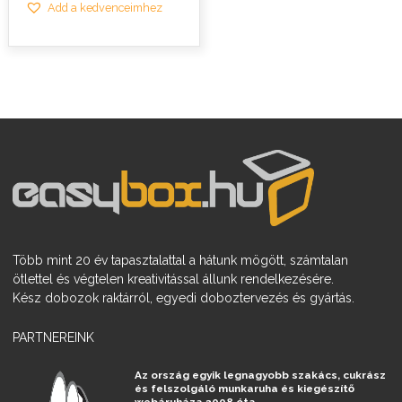
Add a kedvenceimhez
Több mint 20 év tapasztalattal a hátunk mögött, számtalan
ötlettel és végtelen kreativitással állunk rendelkezésére.
Kész dobozok raktárról, egyedi doboztervezés és gyártás.
PARTNEREINK
Az ország egyik legnagyobb szakács, cukrász
és felszolgáló munkaruha és kiegészítő
webáruháza 2008 óta.