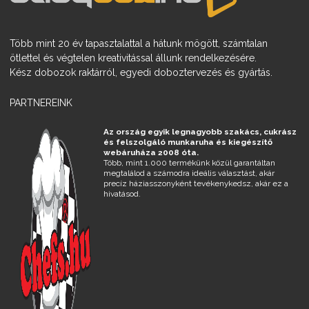
Több mint 20 év tapasztalattal a hátunk mögött, számtalan
ötlettel és végtelen kreativitással állunk rendelkezésére.
Kész dobozok raktárról, egyedi doboztervezés és gyártás.
PARTNEREINK
Az ország egyik legnagyobb szakács, cukrász
és felszolgáló munkaruha és kiegészítő
webáruháza 2008 óta.
Több, mint 1.000 termékünk közül garantáltan
megtalálod a számodra ideális választást, akár
precíz háziasszonyként tevékenykedsz, akár ez a
hivatásod.