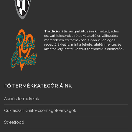
Tradícionális ostyatölcsérek
mellett, édes
csavart tölcsérek széles választéka, változatos
méretekben és formákban. Olyan különleges
receptúrákkal is, mint a fekete, gluténmentes és
akár tönkölyliszttel készült termékek is elérhetőek.
FŐ TERMÉKKATEGÓRIÁINK
Akciós termékeink
Cukrászati kínáló-csomagolóanyagok
Streetfood