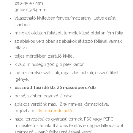
290×95×57 mm
300×105×64 mm
választható kivitelben fényes/matt arany illetve ezüst
színben
mindkét oldalon fóliázott termék, külső oldalon fém fólia
az ablakos verzióban az ablakok átlátszó fóliával vannak
ellátva
teljes mértékben zsírálló kivitel
kiváló minőségű 300 g triplex karton
lapra szerelve szállítjuk, ragasztás nélküli, összeállítást
igényel
összeállítási idő kb. 20 másodperc/db
belső, színben egyező tálcával
ablakos verziónk max. Ø35 mm-es körmatricával
logózható –
külön rendelhető
hazai tervezésű és gyártású termék, FSC vagy PEFC
minősítésű – fenntartható és felelős erdőgazdálkodásból
származó – papír felhasználásával készül