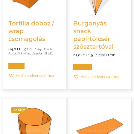
Tortilla doboz /
Burgonyás
wrap
snack
csomagolás
papírtölcsér
szósztartóval
Ártartomány:
84,0
Ft
–
92,0
Ft
+ (epr) Ft/db*
84,0 Ft
Az opciók kiválasztása után látható.
61,0
Ft
+
1,9
Ft
(epr) Ft/db
-
92,0 Ft
Opciók
Kosárba
Add a kedvenceimhez
Add a kedvenceimhez
AKCIÓ!