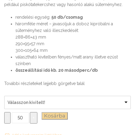
például piskótatekercshez vagy hasonló alakú süteményhez.
rendelési egység:
50 db/csomag
háromféle méret – javasoljuk a doboz kipróbálni a
süteményhez való illeszkedését:
288×86×43 mm
290×95×57 mm
300×105×64 mm
választható kivitelben fényes/matt arany illetve ezüst
színben
összeállítási idő kb. 20 másodperc/db
További részleteket lejjebb görgetve talál
Válasszon kivitelt!
Bejgli
Kosárba
-
+
csomagolás
három