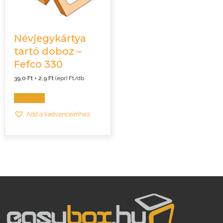
Névjegykártya
tartó doboz –
Fefco 330
39,0
Ft
+
2,9
Ft
(epr) Ft/db
Kosárba
Add a kedvenceimhez