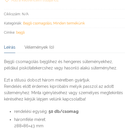
méretben
Add a kedvenceim listájához
mennyiség
Cikkszám:
N/A
Kategóriák:
Bejgli csomagolás
,
Minden termékünk
Címke:
bejgli
Leírás
Vélemények (0)
Bejgli csomagolás bejglihez és hengeres süteményekhez,
például piskótatekercshez vagy hasonló alakú süteményhez.
Ezt a stílusú dobozt három méretben gyártjuk.
Rendelés előtt érdemes kipróbálni melyik passzol az adott
süteményhez. Minta igényléséhez vagy személyes megtekintés
kéréséhez kérjük lépjen velünk kapcsolatba!
rendelési egység:
50 db/csomag
háromféle méret:
288×86×43 mm