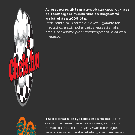
Az ország egyik legnagyobb szakács, cukrász
és felszolgáló munkaruha és kiegészítő
webáruháza 2008 óta.
Több, mint 1.000 termékünk közül garantáltan
megtalálod a számodra ideális választást, akár
precíz háziasszonyként tevékenykedsz, akár ez a
hivatásod.
Tradícionális ostyatölcsérek
mellett, édes
csavart tölcsérek széles választéka, változatos
méretekben és formákban. Olyan különleges
receptúrákkal is, mint a fekete, gluténmentes és