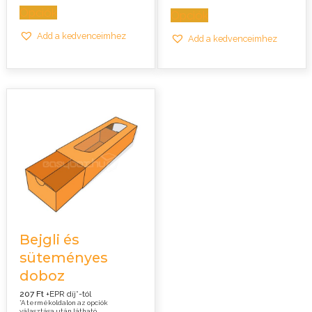
89,0 Ft
Opciók
Opciók
Add a kedvenceimhez
Add a kedvenceimhez
Bejgli és
süteményes
doboz
207 Ft
+EPR díj*-tól
*A termékoldalon az opciók
választása után látható