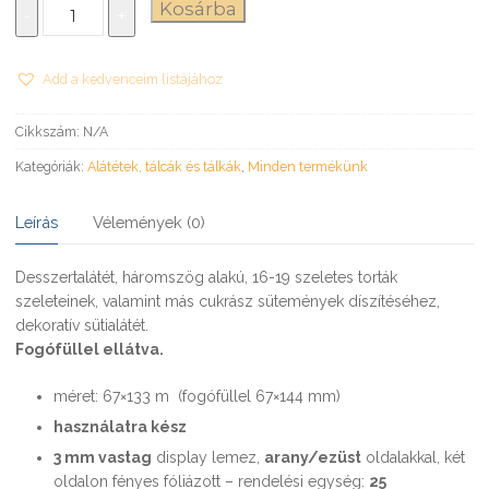
Desszertalátét
Kosárba
-
+
67×133 mm
mennyiség
Add a kedvenceim listájához
Cikkszám:
N/A
Kategóriák:
Alátétek, tálcák és tálkák
,
Minden termékünk
Leírás
Vélemények (0)
Desszertalátét, háromszög alakú, 16-19 szeletes torták
szeleteinek, valamint más cukrász sütemények díszítéséhez,
dekoratív sütialátét.
Fogófüllel ellátva.
méret: 67×133 m (fogófüllel 67×144 mm)
használatra kész
3 mm vastag
display lemez,
arany/ezüst
oldalakkal, két
oldalon fényes fóliázott – rendelési egység:
25