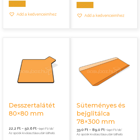
Opciók
Opciók
Add a kedvenceimhez
Add a kedvenceimhez
Desszertalátét
Süteményes és
80×80 mm
bejglitálca
78×300 mm
Ártartomány:
22,2
Ft
–
50,6
Ft
+ (epr) Ft/db*
Ártartomány:
33,0
Ft
–
89,0
Ft
+ (epr) Ft/db*
22,2 Ft
33,0 Ft
Az opciók kiválasztása után látható.
Az opciók kiválasztása után látható.
-
-
50,6 Ft