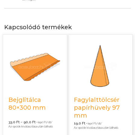
Kapcsolódó termékek
Bejglitálca
Fagylalttölcsér
80×300 mm
papírhüvely 97
mm
Ártartomány:
33,0
Ft
–
90,0
Ft
+ (epr) Ft/db*
19,0
Ft
+ (epr) Ft/db*
33,0 Ft
Az opciók kiválasztása után látható.
Az opciók kiválasztása után látható.
-
90,0 Ft