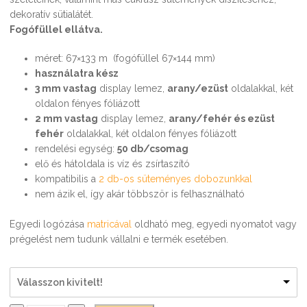
dekoratív sütialátét.
Fogófüllel ellátva.
méret: 67×133 m (fogófüllel 67×144 mm)
használatra kész
3 mm vastag
display lemez,
arany/ezüst
oldalakkal, két
oldalon fényes fóliázott
2 mm vastag
display lemez,
arany/fehér és ezüst
fehér
oldalakkal, két oldalon fényes fóliázott
rendelési egység:
50 db/csomag
elő és hátoldala is víz és zsírtaszító
kompatibilis a
2 db-os süteményes dobozunkkal
nem ázik el, így akár többször is felhasználható
Egyedi logózása
matricával
oldható meg, egyedi nyomatot vagy
prégelést nem tudunk vállalni e termék esetében.
Válasszon kivitelt!