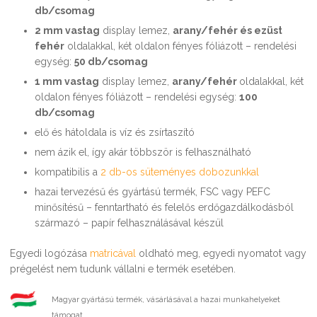
db/csomag
2 mm vastag
display lemez,
arany/fehér és ezüst
fehér
oldalakkal, két oldalon fényes fóliázott – rendelési
egység:
50 db/csomag
1 mm vastag
display lemez,
arany/fehér
oldalakkal, két
oldalon fényes fóliázott – rendelési egység:
100
db/csomag
elő és hátoldala is víz és zsírtaszító
nem ázik el, így akár többször is felhasználható
kompatibilis a
2 db-os süteményes dobozunkkal
hazai tervezésű és gyártású termék, FSC vagy PEFC
minősítésű – fenntartható és felelős erdőgazdálkodásból
származó – papír felhasználásával készül
Egyedi logózása
matricával
oldható meg, egyedi nyomatot vagy
prégelést nem tudunk vállalni e termék esetében.
Magyar gyártású termék, vásárlásával a hazai munkahelyeket
támogat.