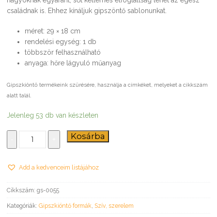
családnak is. Ehhez kínáljuk gipszöntő sablonunkat.
méret: 29 × 18 cm
rendelési egység: 1 db
többször felhasználható
anyaga: hőre lágyuló műanyag
Gipszkiöntő termékeink szűrésére, használja a címkéket, melyeket a cikkszám
alatt talál.
Jelenleg 53 db van készleten
Díszes
Kosárba
-
+
szívek
-
gipszkiöntő
Add a kedvenceim listájához
forma
mennyiség
Cikkszám:
gs-0055
Kategóriák:
Gipszkiöntő formák
,
Szív, szerelem