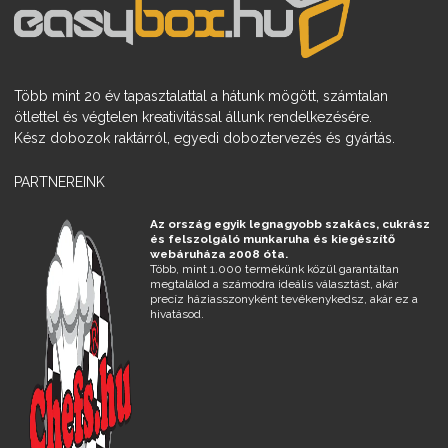
Több mint 20 év tapasztalattal a hátunk mögött, számtalan
ötlettel és végtelen kreativitással állunk rendelkezésére.
Kész dobozok raktárról, egyedi doboztervezés és gyártás.
PARTNEREINK
Az ország egyik legnagyobb szakács, cukrász
és felszolgáló munkaruha és kiegészítő
webáruháza 2008 óta.
Több, mint 1.000 termékünk közül garantáltan
megtalálod a számodra ideális választást, akár
precíz háziasszonyként tevékenykedsz, akár ez a
hivatásod.