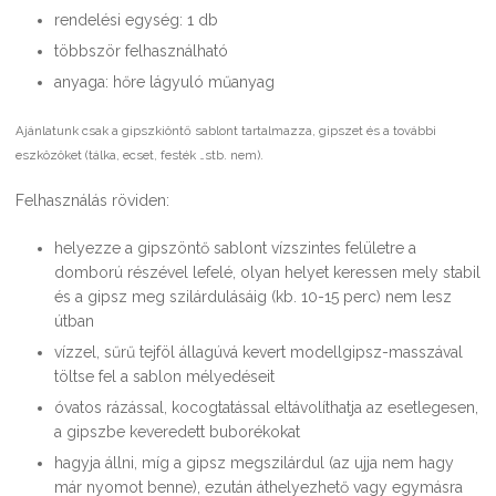
rendelési egység: 1 db
többször felhasználható
anyaga: hőre lágyuló műanyag
Ajánlatunk csak a gipszkiöntő sablont tartalmazza, gipszet és a további
eszközöket (tálka, ecset, festék …stb. nem).
Felhasználás röviden:
helyezze a gipszöntő sablont vízszintes felületre a
domború részével lefelé, olyan helyet keressen mely stabil
és a gipsz meg szilárdulásáig (kb. 10-15 perc) nem lesz
útban
vízzel, sűrű tejföl állagúvá kevert modellgipsz-masszával
töltse fel a sablon mélyedéseit
óvatos rázással, kocogtatással eltávolíthatja az esetlegesen,
a gipszbe keveredett buborékokat
hagyja állni, míg a gipsz megszilárdul (az ujja nem hagy
már nyomot benne), ezután áthelyezhető vagy egymásra