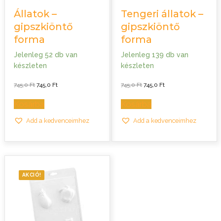
Állatok –
Tengeri állatok –
gipszkiöntő
gipszkiöntő
forma
forma
Jelenleg 52 db van
Jelenleg 139 db van
készleten
készleten
Original
Current
Original
Current
745,0
Ft
745,0
Ft
745,0
Ft
745,0
Ft
price
price
price
price
was:
is:
was:
is:
745,0 Ft.
745,0 Ft.
745,0 Ft.
745,0 Ft.
Kosárba
Kosárba
Add a kedvenceimhez
Add a kedvenceimhez
AKCIÓ!