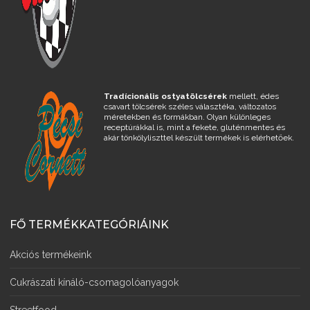
Tradícionális ostyatölcsérek
mellett, édes
csavart tölcsérek széles választéka, változatos
méretekben és formákban. Olyan különleges
receptúrákkal is, mint a fekete, gluténmentes és
akár tönkölyliszttel készült termékek is elérhetőek.
FŐ TERMÉKKATEGÓRIÁINK
Akciós termékeink
Cukrászati kínáló-csomagolóanyagok
Streetfood