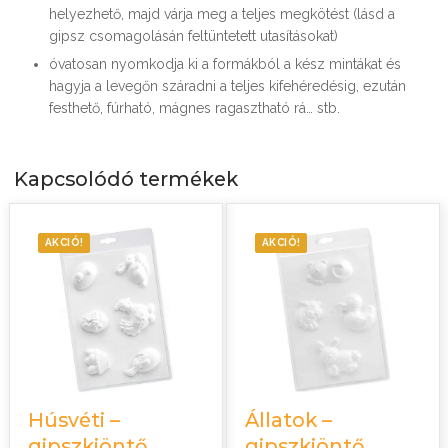
helyezhető, majd várja meg a teljes megkötést (lásd a
gipsz csomagolásán feltüntetett utasításokat)
óvatosan nyomkodja ki a formákból a kész mintákat és
hagyja a levegőn száradni a teljes kifehéredésig, ezután
festhető, fúrható, mágnes ragasztható rá… stb.
Kapcsolódó termékek
AKCIÓ!
AKCIÓ!
Húsvéti –
Állatok –
gipszkiöntő
gipszkiöntő