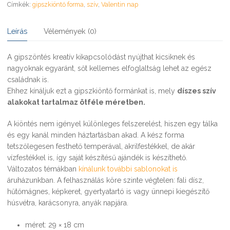
Címkék:
gipszkiöntő forma
,
szív
,
Valentin nap
Leírás
Vélemények (0)
A gipszöntés kreatív kikapcsolódást nyújthat kicsiknek és
nagyoknak egyaránt, sőt kellemes elfoglaltság lehet az egész
családnak is.
Ehhez kínáljuk ezt a gipszkiöntő formánkat is, mely
díszes szív
alakokat tartalmaz ötféle méretben.
A kiöntés nem igényel különleges felszerelést, hiszen egy tálka
és egy kanál minden háztartásban akad. A kész forma
tetszőlegesen festhető temperával, akrilfestékkel, de akár
vízfestékkel is, így saját készítésű ajándék is készíthető.
Változatos témákban
kínálunk további sablonokat is
áruházunkban. A felhasználás köre szinte végtelen: fali dísz,
hűtőmágnes, képkeret, gyertyatartó is vagy ünnepi kiegészítő
húsvétra, karácsonyra, anyák napjára.
méret: 29 × 18 cm