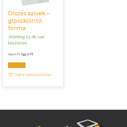
Díszes szívek –
gipszkiöntő
forma
Jelenleg 53 db van
készleten
Original
Current
745,0
Ft
745,0
Ft
price
price
was:
is:
745,0 Ft.
745,0 Ft.
Kosárba
Add a kedvenceimhez