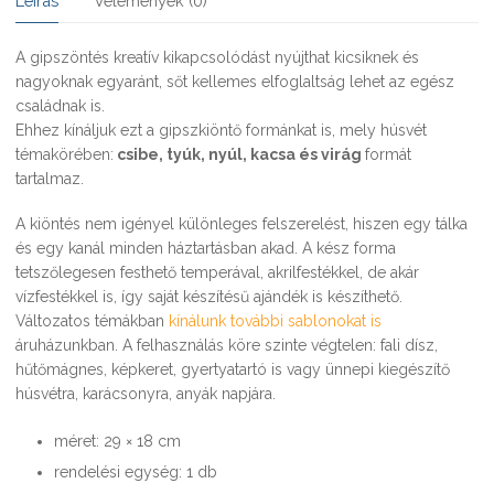
Leírás
Vélemények (0)
A gipszöntés kreatív kikapcsolódást nyújthat kicsiknek és
nagyoknak egyaránt, sőt kellemes elfoglaltság lehet az egész
családnak is.
Ehhez kínáljuk ezt a gipszkiöntő formánkat is, mely húsvét
témakörében:
csibe, tyúk, nyúl, kacsa és virág
formát
tartalmaz.
A kiöntés nem igényel különleges felszerelést, hiszen egy tálka
és egy kanál minden háztartásban akad. A kész forma
tetszőlegesen festhető temperával, akrilfestékkel, de akár
vízfestékkel is, így saját készítésű ajándék is készíthető.
Változatos témákban
kínálunk további sablonokat is
áruházunkban. A felhasználás köre szinte végtelen: fali dísz,
hűtőmágnes, képkeret, gyertyatartó is vagy ünnepi kiegészítő
húsvétra, karácsonyra, anyák napjára.
méret: 29 × 18 cm
rendelési egység: 1 db