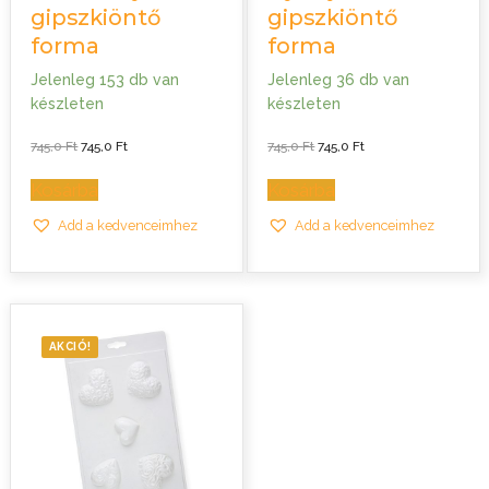
gipszkiöntő
gipszkiöntő
forma
forma
Jelenleg 153 db van
Jelenleg 36 db van
készleten
készleten
Original
Current
Original
Current
745,0
Ft
745,0
Ft
745,0
Ft
745,0
Ft
price
price
price
price
was:
is:
was:
is:
745,0 Ft.
745,0 Ft.
745,0 Ft.
745,0 Ft.
Kosárba
Kosárba
Add a kedvenceimhez
Add a kedvenceimhez
AKCIÓ!