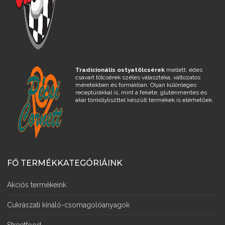
Tradícionális ostyatölcsérek
mellett, édes
csavart tölcsérek széles választéka, változatos
méretekben és formákban. Olyan különleges
receptúrákkal is, mint a fekete, gluténmentes és
akár tönkölyliszttel készült termékek is elérhetőek.
FŐ TERMÉKKATEGÓRIÁINK
Akciós termékeink
Cukrászati kínáló-csomagolóanyagok
Streetfood