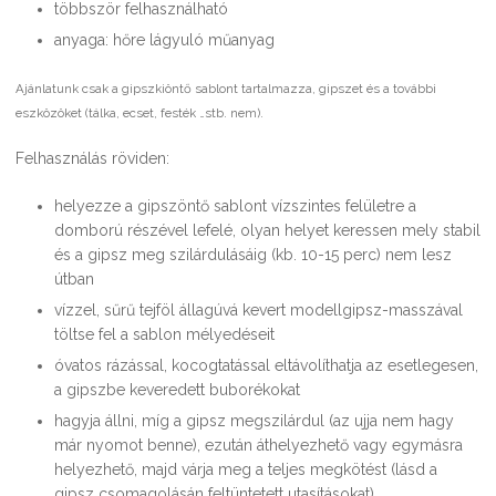
többször felhasználható
anyaga: hőre lágyuló műanyag
Ajánlatunk csak a gipszkiöntő sablont tartalmazza, gipszet és a további
eszközöket (tálka, ecset, festék …stb. nem).
Felhasználás röviden:
helyezze a gipszöntő sablont vízszintes felületre a
domború részével lefelé, olyan helyet keressen mely stabil
és a gipsz meg szilárdulásáig (kb. 10-15 perc) nem lesz
útban
vízzel, sűrű tejföl állagúvá kevert modellgipsz-masszával
töltse fel a sablon mélyedéseit
óvatos rázással, kocogtatással eltávolíthatja az esetlegesen,
a gipszbe keveredett buborékokat
hagyja állni, míg a gipsz megszilárdul (az ujja nem hagy
már nyomot benne), ezután áthelyezhető vagy egymásra
helyezhető, majd várja meg a teljes megkötést (lásd a
gipsz csomagolásán feltüntetett utasításokat)