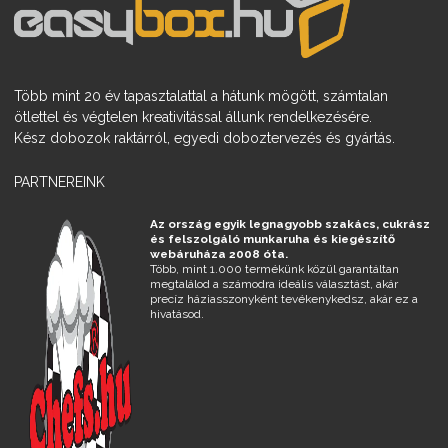
Több mint 20 év tapasztalattal a hátunk mögött, számtalan
ötlettel és végtelen kreativitással állunk rendelkezésére.
Kész dobozok raktárról, egyedi doboztervezés és gyártás.
PARTNEREINK
Az ország egyik legnagyobb szakács, cukrász
és felszolgáló munkaruha és kiegészítő
webáruháza 2008 óta.
Több, mint 1.000 termékünk közül garantáltan
megtalálod a számodra ideális választást, akár
precíz háziasszonyként tevékenykedsz, akár ez a
hivatásod.