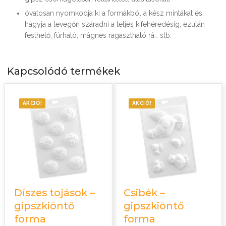
óvatosan nyomkodja ki a formákból a kész mintákat és
hagyja a levegőn száradni a teljes kifehéredésig, ezután
festhető, fúrható, mágnes ragasztható rá… stb.
Kapcsolódó termékek
AKCIÓ!
AKCIÓ!
Díszes tojások –
Csibék –
gipszkiöntő
gipszkiöntő
forma
forma