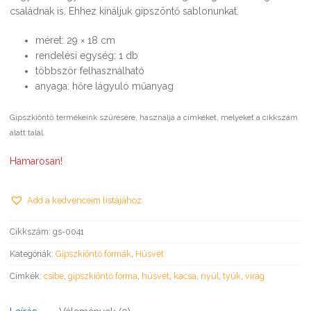
családnak is. Ehhez kínáljuk gipszöntő sablonunkat.
méret: 29 × 18 cm
rendelési egység: 1 db
többször felhasználható
anyaga: hőre lágyuló műanyag
Gipszkiöntő termékeink szűrésére, használja a címkéket, melyeket a cikkszám
alatt talál.
Hamarosan!
Add a kedvenceim listájához
Cikkszám:
gs-0041
Kategóriák:
Gipszkiöntő formák
,
Húsvét
Címkék:
csibe
,
gipszkiöntő forma
,
húsvét
,
kacsa
,
nyúl
,
tyúk
,
virág