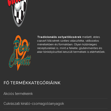
Tradícionális ostyatölcsérek
mellett, édes
csavart tölcsérek széles választéka, változatos
méretekben és formákban. Olyan különleges
receptúrákkal is, mint a fekete, gluténmentes és
akár tönkölyliszttel készült termékek is elérhetőek.
FŐ TERMÉKKATEGÓRIÁINK
Akciós termékeink
Cukrászati kínáló-csomagolóanyagok