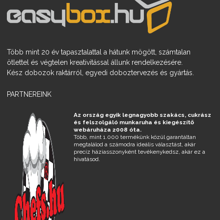
Több mint 20 év tapasztalattal a hátunk mögött, számtalan
ötlettel és végtelen kreativitással állunk rendelkezésére.
Kész dobozok raktárról, egyedi doboztervezés és gyártás.
PARTNEREINK
Az ország egyik legnagyobb szakács, cukrász
és felszolgáló munkaruha és kiegészítő
webáruháza 2008 óta.
Több, mint 1.000 termékünk közül garantáltan
megtalálod a számodra ideális választást, akár
precíz háziasszonyként tevékenykedsz, akár ez a
hivatásod.