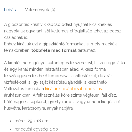
Leírás
Vélemények (0)
A gipszöntés kreatív kikapcsolódást nyújthat kicsiknek és
nagyoknak egyaránt, sőt kellemes elfoglaltság lehet az egész
családnak is.
Ehhez kínáljuk ezt a gipszkiöntő formánkat is, mely mackók
témakörében:
többféle maciformát
tartalmaz.
A kiöntés nem igényel különleges felszerelést, hiszen egy tálka
és egy kanál minden háztartásban akad. A kész forma
tetszőlegesen festhető temperával, akrilfestékkel, de akár
vízfestékkel is, így saját készítésű ajándék is készíthető.
Változatos témákban
kínálunk további sablonokat is
áruházunkban. A felhasználás köre szinte végtelen: fali dísz,
hűtőmágnes, képkeret, gyertyatartó is vagy ünnepi kiegészítő
húsvétra, karácsonyra, anyák napjára.
méret: 29 × 18 cm
rendelési egység: 1 db