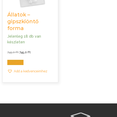
Állatok –
gipszkiöntő
forma
Jelenleg 18 db van
készleten
Original
Current
745,0
Ft
745,0
Ft
price
price
was:
is:
745,0 Ft.
745,0 Ft.
Kosárba
Add a kedvenceimhez