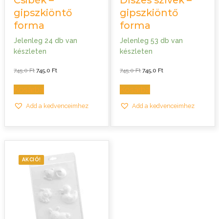
Csibék –
Díszes szívek –
gipszkiöntő
gipszkiöntő
forma
forma
Jelenleg 24 db van
Jelenleg 53 db van
készleten
készleten
Original
Current
Original
Current
745,0
Ft
745,0
Ft
745,0
Ft
745,0
Ft
price
price
price
price
was:
is:
was:
is:
745,0 Ft.
745,0 Ft.
745,0 Ft.
745,0 Ft.
Kosárba
Kosárba
Add a kedvenceimhez
Add a kedvenceimhez
AKCIÓ!