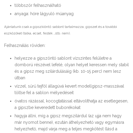
többször felhasználható
anyaga: hőre lágyuló műanyag
Ajánlatunk csak a gipszkiöntő sablont tartalmazza, gipszet és a további
eszközöket (tálka, ecset, festék …stb. nem).
Felhasználás röviden:
helyezze a gipszöntő sablont vízszintes felületre a
domború részével lefelé, olyan helyet keressen mely stabil
és a gipsz meg szilárdulásáig (kb. 10-15 perc) nem lesz
útban
vízzel, sűrű tejföl állagúvá kevert modellgipsz-masszával
töltse fel a sablon mélyedéseit
óvatos rázással, kocogtatással eltávolíthatja az esetlegesen,
a gipszbe keveredett buborékokat
hagyja állni, míg a gipsz megszilárdul (az ujja nem hagy
már nyomot benne), ezután áthelyezhető vagy egymásra
helyezhető, majd várja meg a teljes megkötést (lásd a