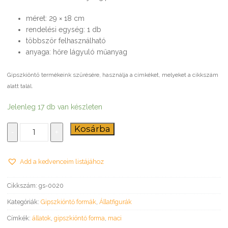
méret: 29 × 18 cm
rendelési egység: 1 db
többször felhasználható
anyaga: hőre lágyuló műanyag
Gipszkiöntő termékeink szűrésére, használja a címkéket, melyeket a cikkszám
alatt talál.
Jelenleg 17 db van készleten
Mackók
Kosárba
-
+
–
gipszkiöntő
forma
Add a kedvenceim listájához
mennyiség
Cikkszám:
gs-0020
Kategóriák:
Gipszkiöntő formák
,
Állatfigurák
Címkék:
állatok
,
gipszkiöntő forma
,
maci