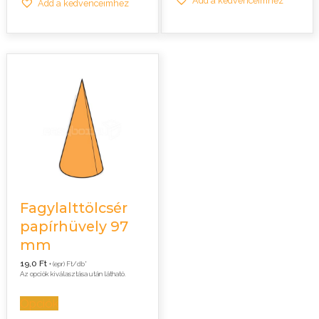
Add a kedvenceimhez
Add a kedvenceimhez
Fagylalttölcsér
papírhüvely 97
mm
19,0
Ft
+ (epr) Ft/db*
Az opciók kiválasztása után látható.
Opciók