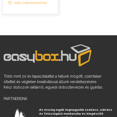
Add a kedvenceimhez
Több mint 20 év tapasztalattal a hátunk mögött, számtalan
ötlettel és végtelen kreativitással állunk rendelkezésére.
Kész dobozok raktárról, egyedi doboztervezés és gyártás.
PARTNEREINK
Az ország egyik legnagyobb szakács, cukrász
és felszolgáló munkaruha és kiegészítő