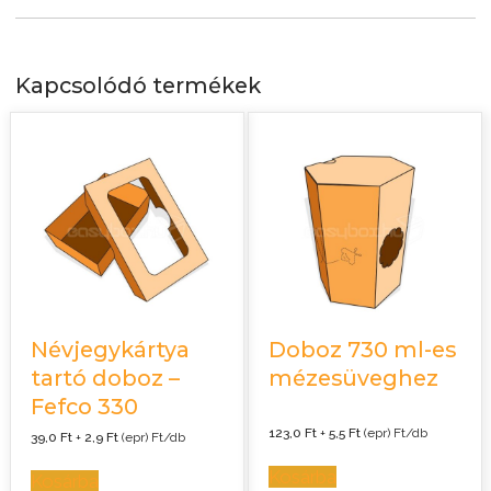
Kapcsolódó termékek
Névjegykártya
Doboz 730 ml-es
tartó doboz –
mézesüveghez
Fefco 330
123,0
Ft
+
5,5
Ft
(epr) Ft/db
39,0
Ft
+
2,9
Ft
(epr) Ft/db
Kosárba
Kosárba