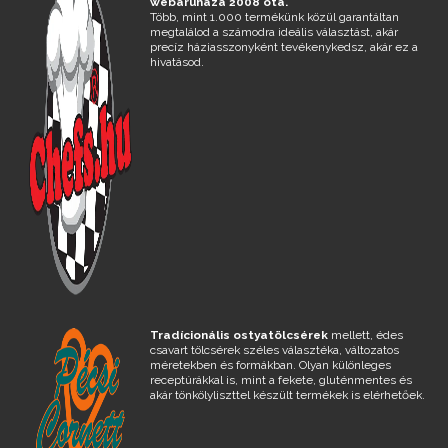
webáruháza 2008 óta.
Több, mint 1.000 termékünk közül garantáltan
megtalálod a számodra ideális választást, akár
precíz háziasszonyként tevékenykedsz, akár ez a
hivatásod.
Tradícionális ostyatölcsérek
mellett, édes
csavart tölcsérek széles választéka, változatos
méretekben és formákban. Olyan különleges
receptúrákkal is, mint a fekete, gluténmentes és
akár tönkölyliszttel készült termékek is elérhetőek.