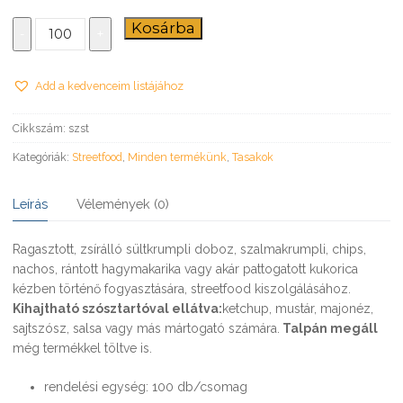
Sültkrumplis
Kosárba
-
+
tasak
szósztartóval
mennyiség
Add a kedvenceim listájához
Cikkszám:
szst
Kategóriák:
Streetfood
,
Minden termékünk
,
Tasakok
Leírás
Vélemények (0)
Ragasztott, zsírálló sültkrumpli doboz, szalmakrumpli, chips,
nachos, rántott hagymakarika vagy akár pattogatott kukorica
kézben történő fogyasztására, streetfood kiszolgálásához.
Kihajtható szósztartóval ellátva:
ketchup, mustár, majonéz,
sajtszósz, salsa vagy más mártogató számára.
Talpán megáll
még termékkel töltve is.
rendelési egység: 100 db/csomag