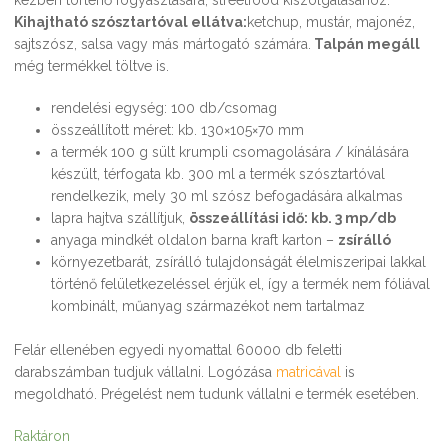
Kihajtható szósztartóval ellátva:
ketchup, mustár, majonéz,
sajtszósz, salsa vagy más mártogató számára.
Talpán megáll
még termékkel töltve is.
rendelési egység: 100 db/csomag
összeállított méret: kb. 130×105×70 mm
a termék 100 g sült krumpli csomagolására / kínálására
készült, térfogata kb. 300 ml a termék szósztartóval
rendelkezik, mely 30 ml szósz befogadására alkalmas
lapra hajtva szállítjuk,
összeállítási idő: kb. 3 mp/db
anyaga mindkét oldalon barna kraft karton –
zsírálló
környezetbarát, zsírálló tulajdonságát élelmiszeripai lakkal
történő felületkezeléssel érjük el, így a termék nem fóliával
kombinált, műanyag származékot nem tartalmaz
Felár ellenében egyedi nyomattal 60000 db feletti
darabszámban tudjuk vállalni. Logózása
matricával
is
megoldható. Prégelést nem tudunk vállalni e termék esetében.
Raktáron