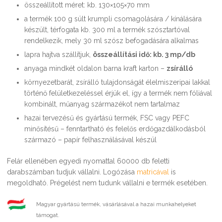
összeállított méret: kb. 130×105×70 mm
a termék 100 g sült krumpli csomagolására / kínálására
készült, térfogata kb. 300 ml a termék szósztartóval
rendelkezik, mely 30 ml szósz befogadására alkalmas
lapra hajtva szállítjuk,
összeállítási idő: kb. 3 mp/db
anyaga mindkét oldalon barna kraft karton –
zsírálló
környezetbarát, zsírálló tulajdonságát élelmiszeripai lakkal
történő felületkezeléssel érjük el, így a termék nem fóliával
kombinált, műanyag származékot nem tartalmaz
hazai tervezésű és gyártású termék, FSC vagy PEFC
minősítésű – fenntartható és felelős erdőgazdálkodásból
származó – papír felhasználásával készül
Felár ellenében egyedi nyomattal 60000 db feletti
darabszámban tudjuk vállalni. Logózása
matricával
is
megoldható. Prégelést nem tudunk vállalni e termék esetében.
Magyar gyártású termék, vásárlásával a hazai munkahelyeket
támogat.