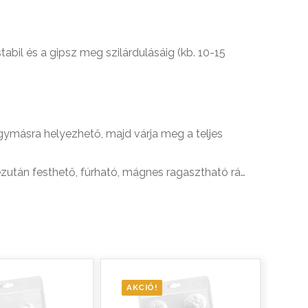
abil és a gipsz meg szilárdulásáig (kb. 10-15
gymásra helyezhető, majd várja meg a teljes
ezután festhető, fúrható, mágnes ragasztható rá…
AKCIÓ!