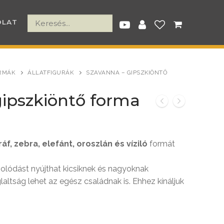
OLAT
RMÁK
ÁLLATFIGURÁK
SZAVANNA – GIPSZKIÖNTŐ
gipszkiöntő forma
nt
ráf, zebra, elefánt, oroszlán és víziló
formát
Ft.
solódást nyújthat kicsiknek és nagyoknak
laltság lehet az egész családnak is. Ehhez kínáljuk
ó