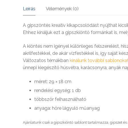
SOHA – k
Leírás
Vélemények (0)
A gipszöntés kreatív kikapcsolódást nyújthat kics
Ehhez kínáljuk ezt a gipszkiöntő formánkat is, m
A kiöntés nem igényel különleges felszerelést, h
akrilfestékkel, de akár vízfestékkel is, így saját ké
Változatos témákban
kínálunk további sablonokat
ünnepi kiegészítő húsvétra, karácsonyra, anyák na
méret: 29 × 18 cm
rendelési egység: 1 db
többször felhasználható
anyaga: hőre lágyuló műanyag
Ajánlatunk csak a gipszkiöntő sablont tartalmazza, gipszet és a