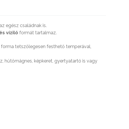
az egész családnak is.
és víziló
formát tartalmaz.
z forma tetszőlegesen festhető temperával,
sz, hűtőmágnes, képkeret, gyertyatartó is vagy