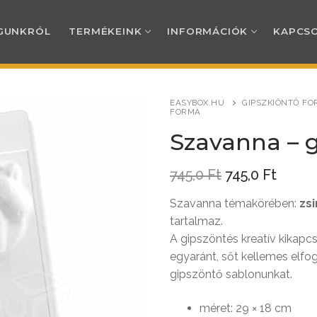
GUNKRÓL
TERMÉKEINK
INFORMÁCIÓK
KAPCS
EASYBOX.HU
GIPSZKIÖNTŐ FO
FORMA
RÓL
Szavanna – 
Original
Curre
INK
745,0
Ft
745,0
Ft
price
price
was:
is:
Szavanna témakörében:
zsi
TERMÉKEINK
745,0 Ft.
745,0 
CIÓK
tartalmaz.
A gipszöntés kreatív kikapc
egyaránt, sőt kellemes elfog
ti kínáló és csomagolóanyagok
i és személyes átvételi információk
AT
gipszöntő sablonunkat.
s alátétek, tálcák, tálkák, csomagol
od
ési tájékoztató
méret: 29 × 18 cm