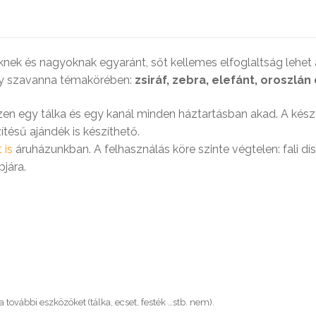
önyv a gyermekbántalmazásról
iknek és nagyoknak egyaránt, sőt kellemes elfoglaltság lehet 
ely szavanna témakörében:
zsiráf, zebra, elefánt, oroszlán 
iszen egy tálka és egy kanál minden háztartásban akad. A kés
szítésű ajándék is készíthető.
 is
áruházunkban. A felhasználás köre szinte végtelen: fali dí
pjára.
 további eszközöket (tálka, ecset, festék …stb. nem).