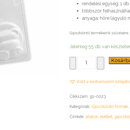
rendelési egység: 1 db
omagolás
 szerződési feltételek
delem
többször felhasználh
anyaga: hőre lágyuló
 tálcák és tálkák
ét, dekli, tortadoboz
et alátétek
pli csomagolás
ermékek
Gipszkiöntő termékeink szűrésére, 
ló dobozok
taalátétek
somagolás
let dobozok
s hirdetési eszközök
s-csomagolás
Jelenleg 55 db van készlete
 tortaalátétek
dobozok
Szavanna
Kosárb
k
ő formák
tilla, gyros csomagolás
-
+
–
ozok
 csomagolás
gipszkiöntő
 Hobbi – DIY
 kürtős és waffletölcsérek
Add a kedvenceim listájáh
forma
mennyiség
 hengeres dobozok
Cikkszám:
gs-0023
óló céges ajándék
Kategóriák:
Gipszkiöntő formák
,
 kürtős és waffletölcsérek
TERMÉKLISTA
Címkék:
állatok
,
elefánt
,
gipszki