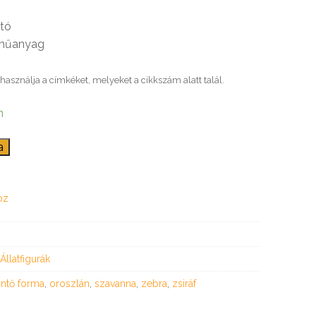
ató
 műanyag
használja a címkéket, melyeket a cikkszám alatt talál.
n
a
oz
Állatfigurák
öntő forma
,
oroszlán
,
szavanna
,
zebra
,
zsiráf