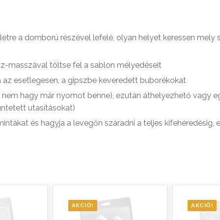
letre a domború részével lefelé, olyan helyet keressen mely st
psz-masszával töltse fel a sablon mélyedéseit
ja az esetlegesen, a gipszbe keveredett buborékokat
ujja nem hagy már nyomot benne), ezután áthelyezhető vagy e
ntetett utasításokat)
ntákat és hagyja a levegőn száradni a teljes kifehéredésig, 
AKCIÓ!
AKCIÓ!