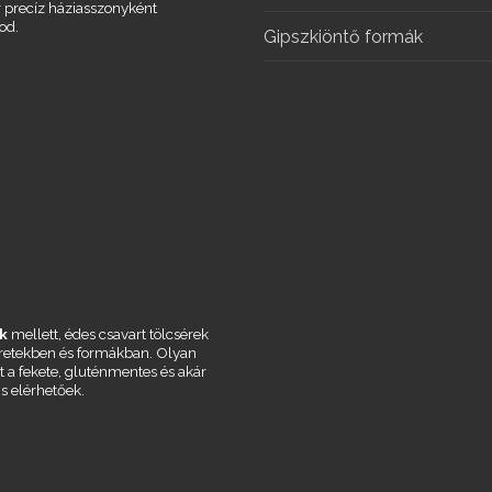
r precíz háziasszonyként
od.
Gipszkiöntő formák
k
mellett, édes csavart tölcsérek
éretekben és formákban. Olyan
t a fekete, gluténmentes és akár
is elérhetőek.