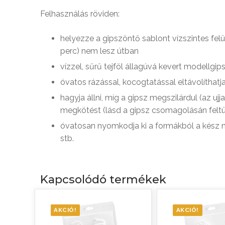
Felhasználás röviden:
helyezze a gipszöntő sablont vízszintes felü
perc) nem lesz útban
vízzel, sűrű tejföl állagúvá kevert modellgi
óvatos rázással, kocogtatással eltávolíthat
hagyja állni, míg a gipsz megszilárdul (az 
megkötést (lásd a gipsz csomagolásán feltü
óvatosan nyomkodja ki a formákból a kész mi
stb.
Kapcsolódó termékek
AKCIÓ!
AKCIÓ!