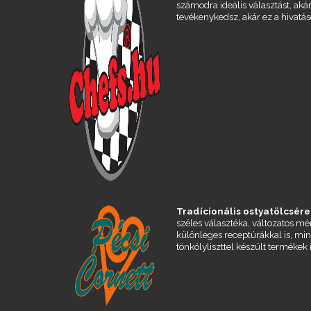
számodra ideális választást, aká
tevékenykedsz, akár ez a hivatás
Tradícionális ostyatölcsére
széles választéka, változatos m
különleges receptúrákkal is, min
tönkölyliszttel készült termékek 