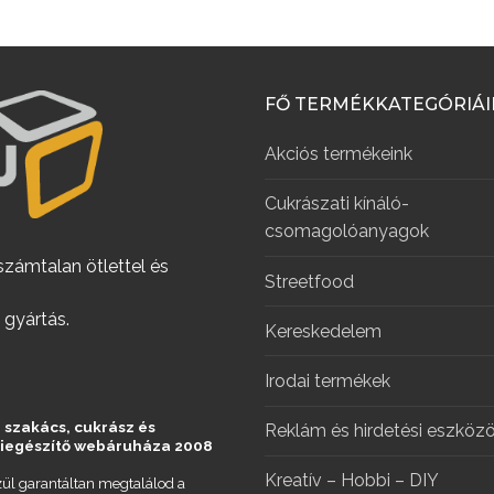
FŐ TERMÉKKATEGÓRIÁ
Akciós termékeink
Cukrászati kínáló-
csomagolóanyagok
számtalan ötlettel és
Streetfood
 gyártás.
Kereskedelem
Irodai termékek
 szakács, cukrász és
Reklám és hirdetési eszköz
kiegészítő webáruháza 2008
Kreatív – Hobbi – DIY
ül garantáltan megtalálod a