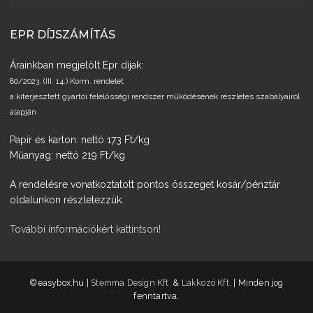
EPR DÍJSZÁMÍTÁS
Árainkban megjelölt Epr díjak:
80/2023. (III. 14.) Korm. rendelet
a kiterjesztett gyártói felelősségi rendszer működésének részletes szabályairól
alapján
Papír és karton: nettó 173 Ft/kg
Műanyag: nettó 219 Ft/kg
A rendelésre vonatkoztatott pontos összeget kosár/pénztár
oldalunkon részletezzük.
További információkért kattintson!
­©easybox.hu |
Stemma Design Kft.
&
Lakkozó Kft.
| Minden jog
fenntartva.