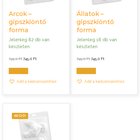
Arcok –
Állatok –
gipszkiöntő
gipszkiöntő
forma
forma
Jelenleg 82 db van
Jelenleg 18 db van
készleten
készleten
Original
Current
Original
Current
745,0
Ft
745,0
Ft
745,0
Ft
745,0
Ft
price
price
price
price
was:
is:
was:
is:
745,0 Ft.
745,0 Ft.
745,0 Ft.
745,0 Ft.
Kosárba
Kosárba
Add a kedvenceimhez
Add a kedvenceimhez
AKCIÓ!