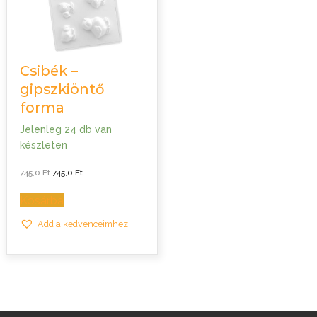
Csibék –
gipszkiöntő
forma
Jelenleg 24 db van
készleten
Original
Current
745,0
Ft
745,0
Ft
price
price
was:
is:
745,0 Ft.
745,0 Ft.
Kosárba
Add a kedvenceimhez