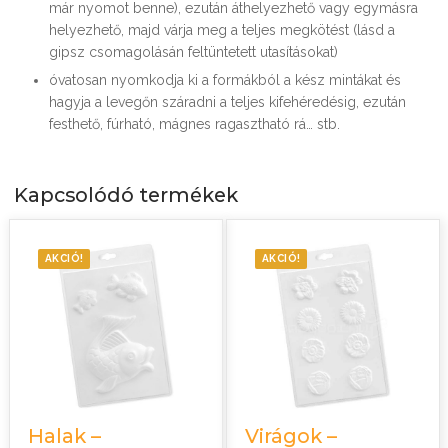
már nyomot benne), ezután áthelyezhető vagy egymásra
helyezhető, majd várja meg a teljes megkötést (lásd a
gipsz csomagolásán feltüntetett utasításokat)
óvatosan nyomkodja ki a formákból a kész mintákat és
hagyja a levegőn száradni a teljes kifehéredésig, ezután
festhető, fúrható, mágnes ragasztható rá… stb.
Kapcsolódó termékek
AKCIÓ!
AKCIÓ!
Halak –
Virágok –