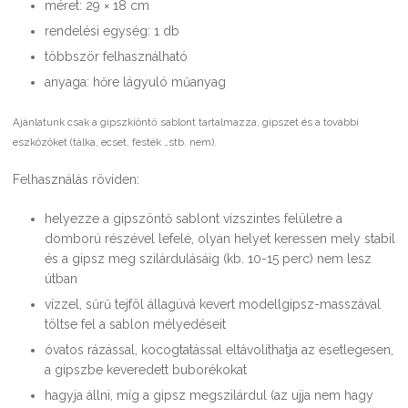
méret: 29 × 18 cm
rendelési egység: 1 db
többször felhasználható
anyaga: hőre lágyuló műanyag
Ajánlatunk csak a gipszkiöntő sablont tartalmazza, gipszet és a további
eszközöket (tálka, ecset, festék …stb. nem).
Felhasználás röviden:
helyezze a gipszöntő sablont vízszintes felületre a
domború részével lefelé, olyan helyet keressen mely stabil
és a gipsz meg szilárdulásáig (kb. 10-15 perc) nem lesz
útban
vízzel, sűrű tejföl állagúvá kevert modellgipsz-masszával
töltse fel a sablon mélyedéseit
óvatos rázással, kocogtatással eltávolíthatja az esetlegesen,
a gipszbe keveredett buborékokat
hagyja állni, míg a gipsz megszilárdul (az ujja nem hagy