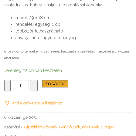
családnak is. Ehhez kínáljuk gipszöntő sablonunkat.
méret: 29 × 18 cm
rendelési egység: 1 db
többször felhasználható
anyaga: hőre lágyuló műanyag
Gipszkiöntő termékeink szűrésére, használja a címkéket, melyeket a cikkszám
alatt talál.
Jelenleg 22 db van készleten
Virág
Kosárba
-
+
–
gipszkiöntő
forma
Add a kedvenceim listájához
mennyiség
Cikkszám:
gs-0051
Kategóriák:
Gipszkiöntő formák
,
Gyümölcsök, növények
,
Virágok