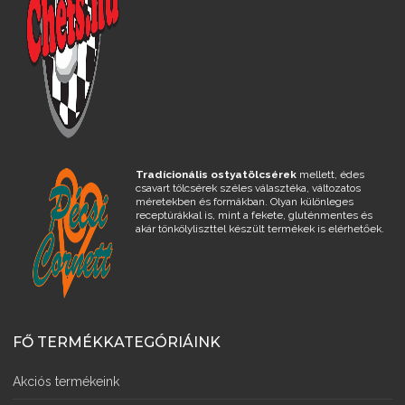
Tradícionális ostyatölcsérek
mellett, édes
csavart tölcsérek széles választéka, változatos
méretekben és formákban. Olyan különleges
receptúrákkal is, mint a fekete, gluténmentes és
akár tönkölyliszttel készült termékek is elérhetőek.
FŐ TERMÉKKATEGÓRIÁINK
Akciós termékeink