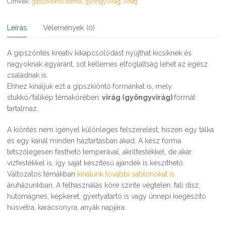
Címkék:
gipszkiöntő forma
,
gyöngyvirág
,
virág
Leírás
Vélemények (0)
A gipszöntés kreatív kikapcsolódást nyújthat kicsiknek és
nagyoknak egyaránt, sőt kellemes elfoglaltság lehet az egész
családnak is.
Ehhez kínáljuk ezt a gipszkiöntő formánkat is, mely
stukkó/falikép témakörében:
virág (gyöngyvirág)
formát
tartalmaz.
A kiöntés nem igényel különleges felszerelést, hiszen egy tálka
és egy kanál minden háztartásban akad. A kész forma
tetszőlegesen festhető temperával, akrilfestékkel, de akár
vízfestékkel is, így saját készítésű ajándék is készíthető.
Változatos témákban
kínálunk további sablonokat is
áruházunkban. A felhasználás köre szinte végtelen: fali dísz,
hűtőmágnes, képkeret, gyertyatartó is vagy ünnepi kiegészítő
húsvétra, karácsonyra, anyák napjára.