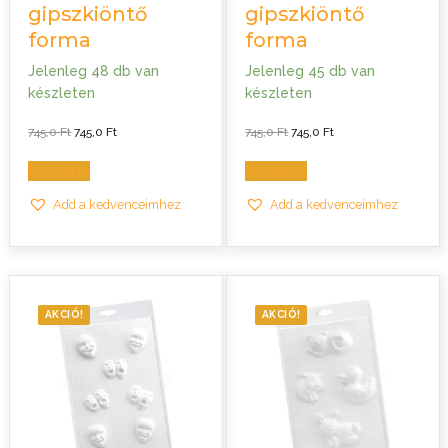
gipszkiöntő
gipszkiöntő
forma
forma
Jelenleg 48 db van
Jelenleg 45 db van
készleten
készleten
Original
Current
Original
Current
745,0
Ft
745,0
Ft
745,0
Ft
745,0
Ft
price
price
price
price
was:
is:
was:
is:
745,0 Ft.
745,0 Ft.
745,0 Ft.
745,0 Ft.
Kosárba
Kosárba
Add a kedvenceimhez
Add a kedvenceimhez
AKCIÓ!
AKCIÓ!