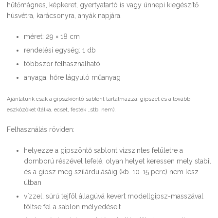
hűtőmágnes, képkeret, gyertyatartó is vagy ünnepi kiegészítő
húsvétra, karácsonyra, anyák napjára.
méret: 29 × 18 cm
rendelési egység: 1 db
többször felhasználható
anyaga: hőre lágyuló műanyag
Ajánlatunk csak a gipszkiöntő sablont tartalmazza, gipszet és a további
eszközöket (tálka, ecset, festék …stb. nem).
Felhasználás röviden:
helyezze a gipszöntő sablont vízszintes felületre a
domború részével lefelé, olyan helyet keressen mely stabil
és a gipsz meg szilárdulásáig (kb. 10-15 perc) nem lesz
útban
vízzel, sűrű tejföl állagúvá kevert modellgipsz-masszával
töltse fel a sablon mélyedéseit