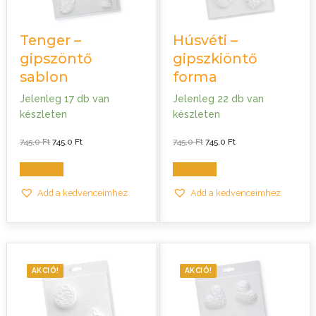
Tenger –
Húsvéti –
gipszöntő
gipszkiöntő
sablon
forma
Jelenleg 17 db van
Jelenleg 22 db van
készleten
készleten
Original
Current
Original
Current
745,0
Ft
745,0
Ft
745,0
Ft
745,0
Ft
price
price
price
price
was:
is:
was:
is:
745,0 Ft.
745,0 Ft.
745,0 Ft.
745,0 Ft.
Kosárba
Kosárba
Add a kedvenceimhez
Add a kedvenceimhez
AKCIÓ!
AKCIÓ!