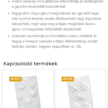
óvatos rázással, kocogtatással eltávolíthatja az esetlegesen,
a gipszbe keveredett buborékokat
hagyja állni, míg a gipsz megszilárdul (az ujja nem hagy
már nyomot benne), ezután áthelyezhető vagy egymásra
helyezhető, majd várja meg a teljes megkötést (lásd a
gipsz csomagolásán feltüntetett utasításokat)
óvatosan nyomkodja ki a formákból a kész mintákat és
hagyja a levegőn száradni a teljes kifehéredésig, ezután
festhető, fúrható, mágnes ragasztható rá… stb.
Kapcsolódó termékek
AKCIÓ!
AKCIÓ!