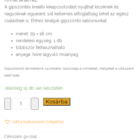
A gipszöntés kreatív kikapcsolódást nyújthat kicsiknek és
nagyoknak egyaránt, sőt kellemes elfoglaltság lehet az egész
családnak is. Ehhez kínáljuk gipszöntő sablonunkat.
méret: 29 × 18 cm
rendelési egység: 1 db
többször felhasználható
anyaga: hőre lágyuló műanyag
Gipszkiöntő termékeink szűrésére, használja a címkéket, melyeket a cikkszám
alatt talál.
Jelenleg 15 db van készleten
Zöldség-
Kosárba
-
+
gyümölcs
-
gipszkiöntő
Add a kedvenceim listájához
forma
mennyiség
Cikkszám:
gs-0141