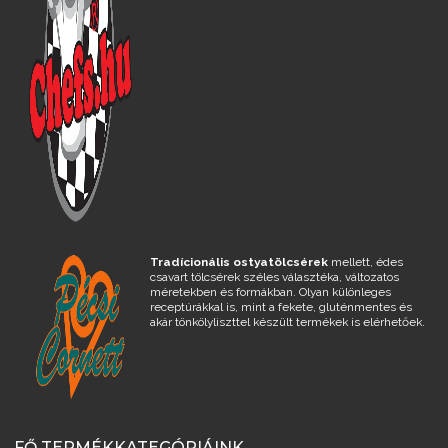
Tradícionális ostyatölcsérek
mellett, édes
csavart tölcsérek széles választéka, változatos
méretekben és formákban. Olyan különleges
receptúrákkal is, mint a fekete, gluténmentes és
akár tönkölyliszttel készült termékek is elérhetőek.
FŐ TERMÉKKATEGÓRIÁINK