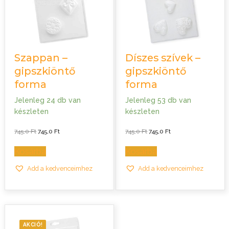
Szappan –
Díszes szívek –
gipszkiöntő
gipszkiöntő
forma
forma
Jelenleg 24 db van
Jelenleg 53 db van
készleten
készleten
Original
Current
Original
Current
745,0
Ft
745,0
Ft
745,0
Ft
745,0
Ft
price
price
price
price
was:
is:
was:
is:
745,0 Ft.
745,0 Ft.
745,0 Ft.
745,0 Ft.
Kosárba
Kosárba
Add a kedvenceimhez
Add a kedvenceimhez
AKCIÓ!