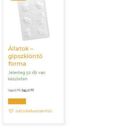
Állatok –
gipszkiöntő
forma
Jelenleg 52 db van
készleten
Original
Current
745,0
Ft
745,0
Ft
price
price
was:
is:
745,0 Ft.
745,0 Ft.
Kosárba
Add a kedvenceimhez