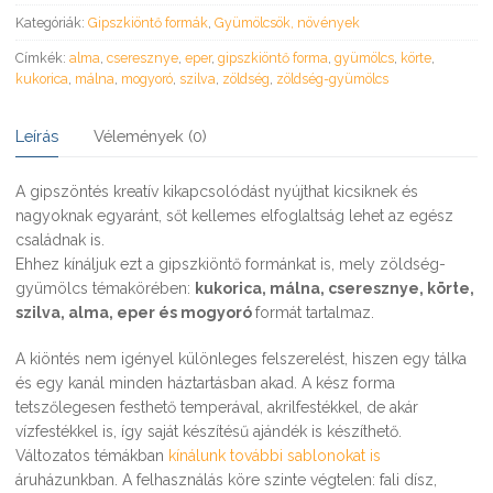
Kategóriák:
Gipszkiöntő formák
,
Gyümölcsök, növények
Címkék:
alma
,
cseresznye
,
eper
,
gipszkiöntő forma
,
gyümölcs
,
körte
,
kukorica
,
málna
,
mogyoró
,
szilva
,
zöldség
,
zöldség-gyümölcs
Leírás
Vélemények (0)
A gipszöntés kreatív kikapcsolódást nyújthat kicsiknek és
nagyoknak egyaránt, sőt kellemes elfoglaltság lehet az egész
családnak is.
Ehhez kínáljuk ezt a gipszkiöntő formánkat is, mely zöldség-
gyümölcs témakörében:
kukorica, málna, cseresznye, körte,
szilva, alma, eper és mogyoró
formát tartalmaz.
A kiöntés nem igényel különleges felszerelést, hiszen egy tálka
és egy kanál minden háztartásban akad. A kész forma
tetszőlegesen festhető temperával, akrilfestékkel, de akár
vízfestékkel is, így saját készítésű ajándék is készíthető.
Változatos témákban
kínálunk további sablonokat is
áruházunkban. A felhasználás köre szinte végtelen: fali dísz,