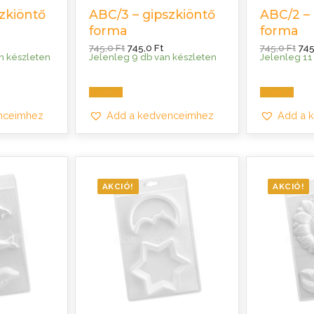
önyv a gyermekbántalmazásról
zkiöntő
ABC/3 – gipszkiöntő
ABC/2 – 
forma
forma
urrent
Original
Current
Ori
745,0
Ft
745,0
Ft
745,0
Ft
74
rice
price
price
pri
n készleten
Jelenleg 9 db van készleten
Jelenleg 11
:
was:
is:
was
45,0 Ft.
745,0 Ft.
745,0 Ft.
745,
Kosárba
Kosárba
nceimhez
Add a kedvenceimhez
Add a 
AKCIÓ!
AKCIÓ!