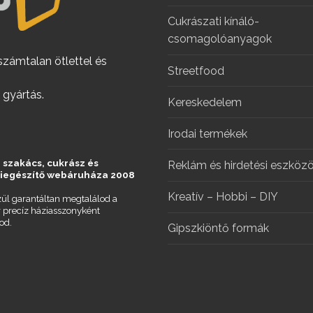
Cukrászati kínáló-
csomagolóanyagok
számtalan ötlettel és
Streetfood
 gyártás.
Kereskedelem
Irodai termékek
 szakács, cukrász és
Reklám és hirdetési eszköz
kiegészítő webáruháza 2008
Kreatív – Hobbi – DIY
ül garantáltan megtalálod a
r precíz háziasszonyként
od.
Gipszkiöntő formák