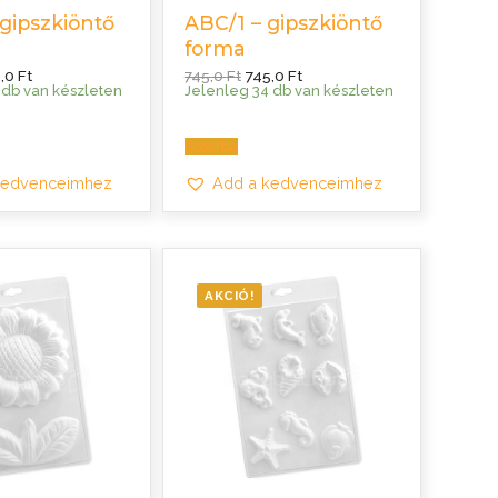
gipszkiöntő
ABC/1 – gipszkiöntő
forma
ginal
Current
Original
Current
5,0
Ft
745,0
Ft
745,0
Ft
ce
price
price
price
 db van készleten
Jelenleg 34 db van készleten
:
is:
was:
is:
0 Ft.
745,0 Ft.
745,0 Ft.
745,0 Ft.
Kosárba
kedvenceimhez
Add a kedvenceimhez
AKCIÓ!