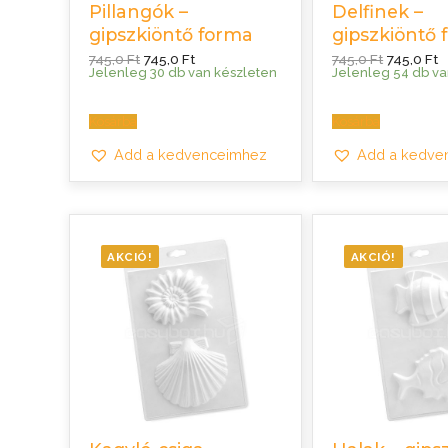
Pillangók –
Delfinek –
gipszkiöntő forma
gipszkiöntő 
Original
Current
Original
C
745,0
Ft
745,0
Ft
745,0
Ft
745,0
Ft
price
price
price
p
Jelenleg 30 db van készleten
Jelenleg 54 db va
was:
is:
was:
is
745,0 Ft.
745,0 Ft.
745,0 Ft.
7
Kosárba
Kosárba
Add a kedvenceimhez
Add a kedve
AKCIÓ!
AKCIÓ!