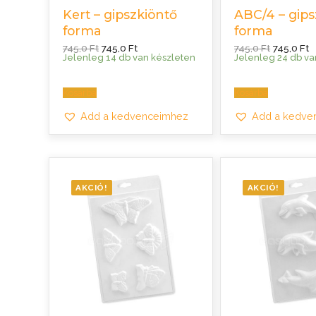
SOHA – k
Kert – gipszkiöntő
ABC/4 – gips
forma
forma
Original
Current
Original
C
745,0
Ft
745,0
Ft
745,0
Ft
745,0
Ft
price
price
price
p
Jelenleg 14 db van készleten
Jelenleg 24 db va
was:
is:
was:
is
745,0 Ft.
745,0 Ft.
745,0 Ft.
7
Kosárba
Kosárba
Add a kedvenceimhez
Add a kedve
AKCIÓ!
AKCIÓ!