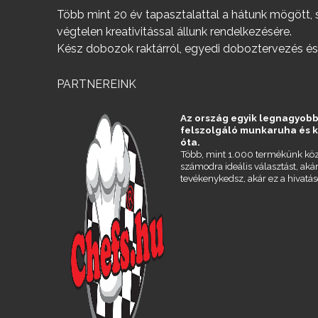
SOHA – k
Több mint 20 év tapasztalattal a hátunk mögött, 
végtelen kreativitással állunk rendelkezésére.
Kész dobozok raktárról, egyedi doboztervezés és
PARTNEREINK
Az ország egyik legnagyobb
felszolgáló munkaruha és 
óta.
Több, mint 1.000 termékünk köz
számodra ideális választást, aká
tevékenykedsz, akár ez a hivatás