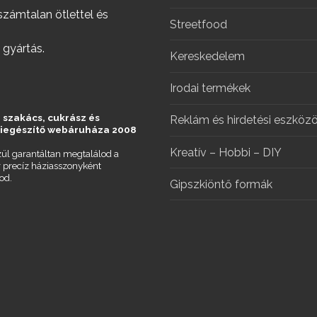
önyv a gyermekbántalmazásról
számtalan ötlettel és
Streetfood
 gyártás.
Kereskedelem
Irodai termékek
 szakács, cukrász és
Reklám és hirdetési eszköz
kiegészítő webáruháza 2008
Kreatív – Hobbi – DIY
ül garantáltan megtalálod a
r precíz háziasszonyként
od.
Gipszkiöntő formák