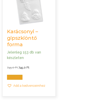
Karácsonyi –
gipszkiöntő
forma
Jelenleg 153 db van
készleten
Original
Current
745,0
Ft
745,0
Ft
price
price
was:
is:
745,0 Ft.
745,0 Ft.
Kosárba
Add a kedvenceimhez