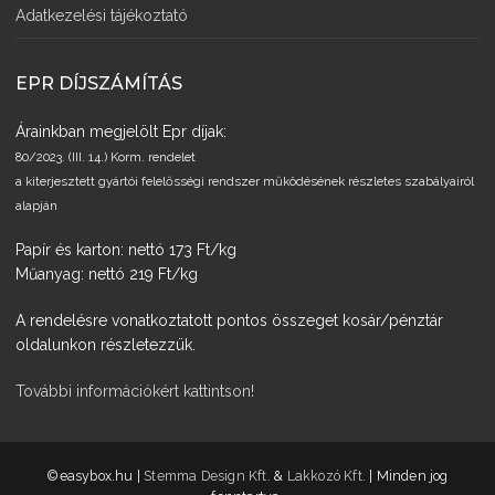
Adatkezelési tájékoztató
EPR DÍJSZÁMÍTÁS
Árainkban megjelölt Epr díjak:
80/2023. (III. 14.) Korm. rendelet
a kiterjesztett gyártói felelősségi rendszer működésének részletes szabályairól
alapján
Papír és karton: nettó 173 Ft/kg
Műanyag: nettó 219 Ft/kg
A rendelésre vonatkoztatott pontos összeget kosár/pénztár
oldalunkon részletezzük.
További információkért kattintson!
­©easybox.hu |
Stemma Design Kft.
&
Lakkozó Kft.
| Minden jog