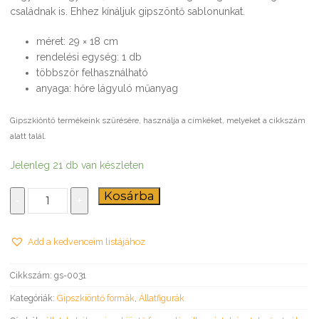
családnak is. Ehhez kínáljuk gipszöntő sablonunkat.
méret: 29 × 18 cm
rendelési egység: 1 db
többször felhasználható
anyaga: hőre lágyuló műanyag
Gipszkiöntő termékeink szűrésére, használja a címkéket, melyeket a cikkszám
alatt talál.
Jelenleg 21 db van készleten
Állatok
Kosárba
-
+
–
gipszkiöntő
forma
Add a kedvenceim listájához
mennyiség
Cikkszám:
gs-0031
Kategóriák:
Gipszkiöntő formák
,
Állatfigurák