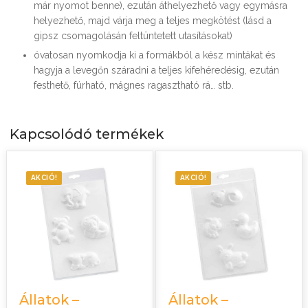
már nyomot benne), ezután áthelyezhető vagy egymásra
helyezhető, majd várja meg a teljes megkötést (lásd a
gipsz csomagolásán feltüntetett utasításokat)
óvatosan nyomkodja ki a formákból a kész mintákat és
hagyja a levegőn száradni a teljes kifehéredésig, ezután
festhető, fúrható, mágnes ragasztható rá… stb.
Kapcsolódó termékek
AKCIÓ!
AKCIÓ!
Állatok –
Állatok –