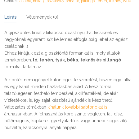
Címkék:
állatok
,
béka
,
gipszkiöntő forma
,
ló
,
pillangó
,
tehén
,
teknős
,
tyúk
Leírás
Vélemények (0)
A gipszöntés kreatív kikapcsolódást nyújthat kicsiknek és
nagyoknak egyaránt, sőt kellemes elfoglaltság lehet az egész
családnak is.
Ehhez kínáljuk ezt a gipszkiöntő formánkat is, mely állatok
témakörében:
ló, tehén, tyúk, béka, teknős és pillangó
formákat tartalmaz.
A kiöntés nem igényel különleges felszerelést, hiszen egy tálka
és egy kanál minden háztartásban akad. A kész forma
tetszőlegesen festhető temperával, akrilfestékkel, de akár
vízfestékkel is, így saját készítésű ajándék is készíthető.
Változatos témákban
kínálunk további sablonokat is
áruházunkban. A felhasználás köre szinte végtelen: fali dísz,
hűtőmágnes, képkeret, gyertyatartó is vagy ünnepi kiegészítő
húsvétra, karácsonyra, anyák napjára.