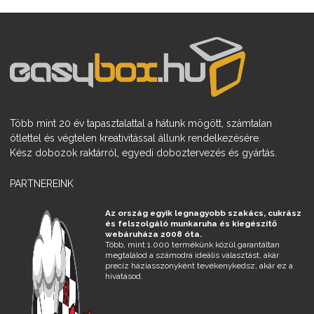
Több mint 20 év tapasztalattal a hátunk mögött, számtalan
ötlettel és végtelen kreativitással állunk rendelkezésére.
Kész dobozok raktárról, egyedi doboztervezés és gyártás.
PARTNEREINK
Az ország egyik legnagyobb szakács, cukrász
és felszolgáló munkaruha és kiegészítő
webáruháza 2008 óta.
Több, mint 1.000 termékünk közül garantáltan
megtalálod a számodra ideális választást, akár
precíz háziasszonyként tevékenykedsz, akár ez a
hivatásod.