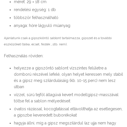
méret: 29 × 18 cm
rendelési egység: 1 db
többször felhasználható
anyaga: hőre lágyuló műanyag
Ajánlatunk csak a gipszkiöntő sablont tartalmazza, gipszet és a további
eszközöket (tálka, ecset, festék …stb. nem).
Felhasználás röviden:
helyezze a gipszöntő sablont vízszintes felületre a
domború részével lefelé, olyan helyet keressen mely stabil
és a gipsz meg szilárdulásáig (kb. 10-15 perc) nem lesz
útban
vízzel, sűrű tejföl állagúvá kevert modellgipsz-masszával
töltse fel a sablon mélyedéseit
óvatos rázással, kocogtatással eltávolíthatja az esetlegesen,
a gipszbe keveredett buborékokat
hagyja állni, míg a gipsz megszilárdul (az ujja nem hagy