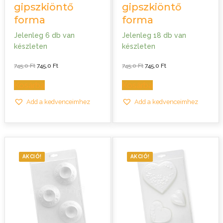
gipszkiöntő
gipszkiöntő
forma
forma
Jelenleg 6 db van
Jelenleg 18 db van
készleten
készleten
Original
Current
Original
Current
745,0
Ft
745,0
Ft
745,0
Ft
745,0
Ft
price
price
price
price
was:
is:
was:
is:
745,0 Ft.
745,0 Ft.
745,0 Ft.
745,0 Ft.
Kosárba
Kosárba
Add a kedvenceimhez
Add a kedvenceimhez
AKCIÓ!
AKCIÓ!