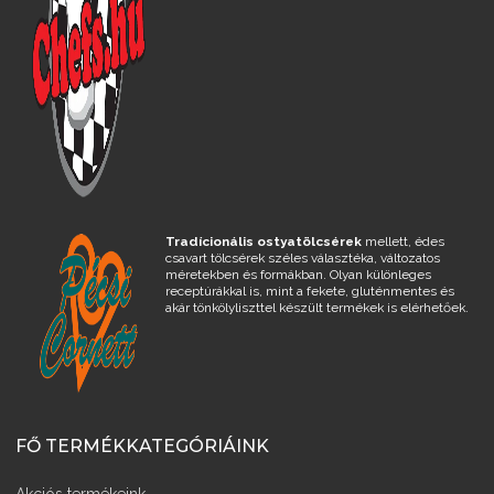
Tradícionális ostyatölcsérek
mellett, édes
csavart tölcsérek széles választéka, változatos
méretekben és formákban. Olyan különleges
receptúrákkal is, mint a fekete, gluténmentes és
akár tönkölyliszttel készült termékek is elérhetőek.
FŐ TERMÉKKATEGÓRIÁINK
Akciós termékeink