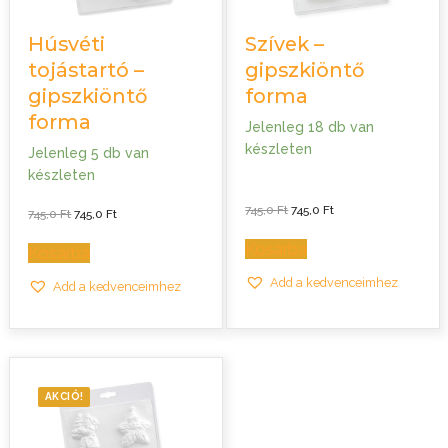
Húsvéti
Szívek –
tojástartó –
gipszkiöntő
gipszkiöntő
forma
forma
Jelenleg 18 db van
készleten
Jelenleg 5 db van
készleten
Original
Current
745,0
Ft
745,0
Ft
Original
Current
745,0
Ft
745,0
Ft
price
price
price
price
was:
is:
was:
is:
745,0 Ft.
745,0 Ft.
Kosárba
745,0 Ft.
745,0 Ft.
Kosárba
Add a kedvenceimhez
Add a kedvenceimhez
AKCIÓ!