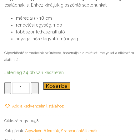
családnak is. Ehhez kínáljuk gipszöntő sablonunkat.
méret: 29 × 18 cm
rendelési egység: 1 db
többször felhasználható
anyaga: hőre lágyuló műanyag
Gipszkiöntő termékeink szűrésére, használja a címkéket, melyeket a cikkszám
alatt talál.
Jelenleg 24 db van készleten
Szappan
Kosárba
-
+
–
gipszkiöntő
forma
Add a kedvenceim listájához
mennyiség
Cikkszám:
gs-0058
Kategóriák:
Gipszkiöntő formák
,
Szappanöntő formák