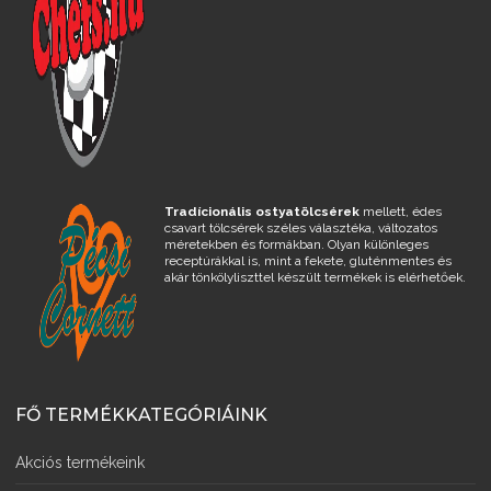
Tradícionális ostyatölcsérek
mellett, édes
csavart tölcsérek széles választéka, változatos
méretekben és formákban. Olyan különleges
receptúrákkal is, mint a fekete, gluténmentes és
akár tönkölyliszttel készült termékek is elérhetőek.
FŐ TERMÉKKATEGÓRIÁINK
Akciós termékeink