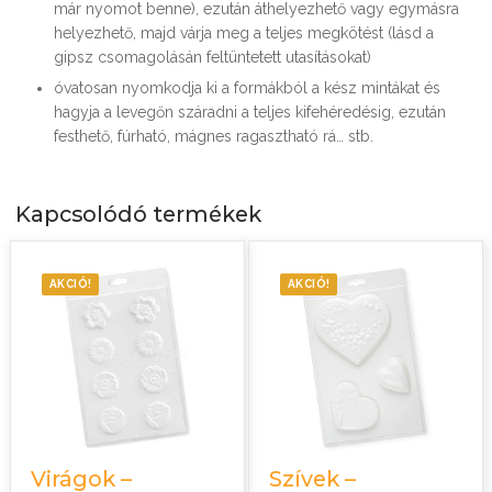
már nyomot benne), ezután áthelyezhető vagy egymásra
helyezhető, majd várja meg a teljes megkötést (lásd a
gipsz csomagolásán feltüntetett utasításokat)
óvatosan nyomkodja ki a formákból a kész mintákat és
hagyja a levegőn száradni a teljes kifehéredésig, ezután
festhető, fúrható, mágnes ragasztható rá… stb.
Kapcsolódó termékek
AKCIÓ!
AKCIÓ!
Virágok –
Szívek –