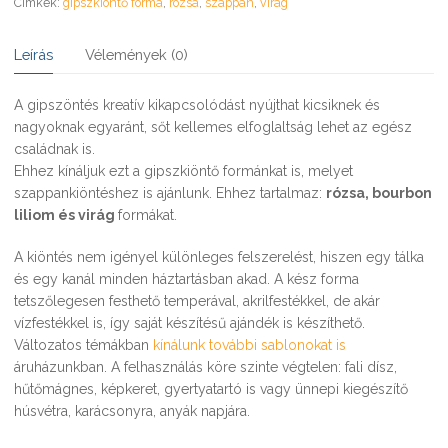
Címkék:
gipszkiöntő forma
,
rózsa
,
szappan
,
virág
Leírás
Vélemények (0)
A gipszöntés kreatív kikapcsolódást nyújthat kicsiknek és
nagyoknak egyaránt, sőt kellemes elfoglaltság lehet az egész
családnak is.
Ehhez kínáljuk ezt a gipszkiöntő formánkat is, melyet
szappankiöntéshez is ajánlunk. Ehhez tartalmaz:
rózsa, bourbon
liliom és virág
formákat.
A kiöntés nem igényel különleges felszerelést, hiszen egy tálka
és egy kanál minden háztartásban akad. A kész forma
tetszőlegesen festhető temperával, akrilfestékkel, de akár
vízfestékkel is, így saját készítésű ajándék is készíthető.
Változatos témákban
kínálunk további sablonokat is
áruházunkban. A felhasználás köre szinte végtelen: fali dísz,
hűtőmágnes, képkeret, gyertyatartó is vagy ünnepi kiegészítő
húsvétra, karácsonyra, anyák napjára.