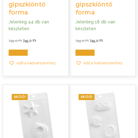
gipszkiöntő
gipszkiöntő
forma
forma
Jelenleg 44 db van
Jelenleg 18 db van
készleten
készleten
Original
Current
Original
Current
745,0
Ft
745,0
Ft
745,0
Ft
745,0
Ft
price
price
price
price
was:
is:
was:
is:
745,0 Ft.
745,0 Ft.
745,0 Ft.
745,0 Ft.
Kosárba
Kosárba
Add a kedvenceimhez
Add a kedvenceimhez
AKCIÓ!
AKCIÓ!