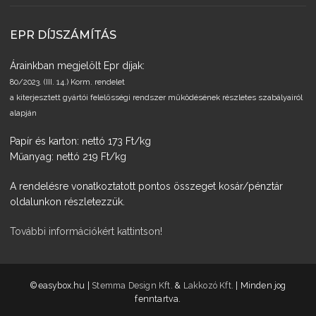
EPR DÍJSZÁMÍTÁS
Árainkban megjelölt Epr díjak:
80/2023. (III. 14.) Korm. rendelet
a kiterjesztett gyártói felelősségi rendszer működésének részletes szabályairól
alapján
Papír és karton: nettó 173 Ft/kg
Műanyag: nettó 219 Ft/kg
A rendelésre vonatkoztatott pontos összeget kosár/pénztár
oldalunkon részletezzük.
További információkért kattintson!
­©easybox.hu |
Stemma Design Kft.
&
Lakkozó Kft.
| Minden jog
fenntartva.