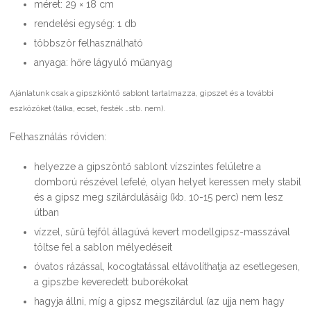
méret: 29 × 18 cm
rendelési egység: 1 db
többször felhasználható
anyaga: hőre lágyuló műanyag
Ajánlatunk csak a gipszkiöntő sablont tartalmazza, gipszet és a további
eszközöket (tálka, ecset, festék …stb. nem).
Felhasználás röviden:
helyezze a gipszöntő sablont vízszintes felületre a
domború részével lefelé, olyan helyet keressen mely stabil
és a gipsz meg szilárdulásáig (kb. 10-15 perc) nem lesz
útban
vízzel, sűrű tejföl állagúvá kevert modellgipsz-masszával
töltse fel a sablon mélyedéseit
óvatos rázással, kocogtatással eltávolíthatja az esetlegesen,
a gipszbe keveredett buborékokat
hagyja állni, míg a gipsz megszilárdul (az ujja nem hagy