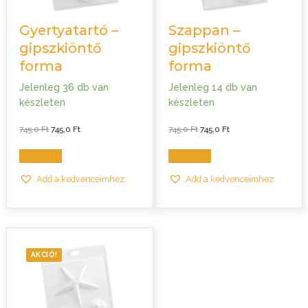
Gyertyatartó –
Szappan –
gipszkiöntő
gipszkiöntő
forma
forma
Jelenleg 36 db van
Jelenleg 14 db van
készleten
készleten
Original
Current
Original
Current
745,0
Ft
745,0
Ft
745,0
Ft
745,0
Ft
price
price
price
price
was:
is:
was:
is:
745,0 Ft.
745,0 Ft.
745,0 Ft.
745,0 Ft.
Kosárba
Kosárba
Add a kedvenceimhez
Add a kedvenceimhez
AKCIÓ!