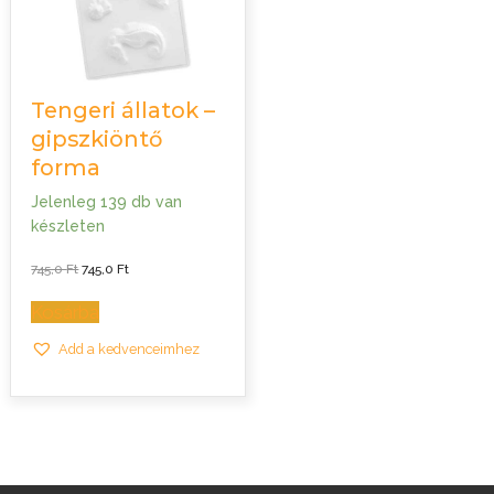
Tengeri állatok –
gipszkiöntő
forma
Jelenleg 139 db van
készleten
Original
Current
745,0
Ft
745,0
Ft
price
price
was:
is:
745,0 Ft.
745,0 Ft.
Kosárba
Add a kedvenceimhez