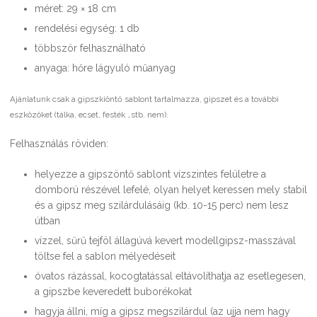
méret: 29 × 18 cm
rendelési egység: 1 db
többször felhasználható
anyaga: hőre lágyuló műanyag
Ajánlatunk csak a gipszkiöntő sablont tartalmazza, gipszet és a további
eszközöket (tálka, ecset, festék …stb. nem).
Felhasználás röviden:
helyezze a gipszöntő sablont vízszintes felületre a
domború részével lefelé, olyan helyet keressen mely stabil
és a gipsz meg szilárdulásáig (kb. 10-15 perc) nem lesz
útban
vízzel, sűrű tejföl állagúvá kevert modellgipsz-masszával
töltse fel a sablon mélyedéseit
óvatos rázással, kocogtatással eltávolíthatja az esetlegesen,
a gipszbe keveredett buborékokat
hagyja állni, míg a gipsz megszilárdul (az ujja nem hagy