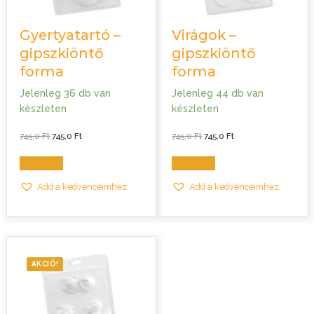
Gyertyatartó –
Virágok –
gipszkiöntő
gipszkiöntő
forma
forma
Jelenleg 36 db van
Jelenleg 44 db van
készleten
készleten
Original
Current
Original
Current
745,0
Ft
745,0
Ft
745,0
Ft
745,0
Ft
price
price
price
price
was:
is:
was:
is:
745,0 Ft.
745,0 Ft.
745,0 Ft.
745,0 Ft.
Kosárba
Kosárba
Add a kedvenceimhez
Add a kedvenceimhez
AKCIÓ!