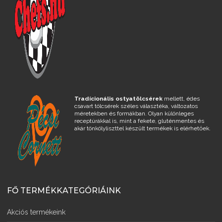
Tradícionális ostyatölcsérek
mellett, édes
csavart tölcsérek széles választéka, változatos
méretekben és formákban. Olyan különleges
receptúrákkal is, mint a fekete, gluténmentes és
akár tönkölyliszttel készült termékek is elérhetőek.
FŐ TERMÉKKATEGÓRIÁINK
Akciós termékeink