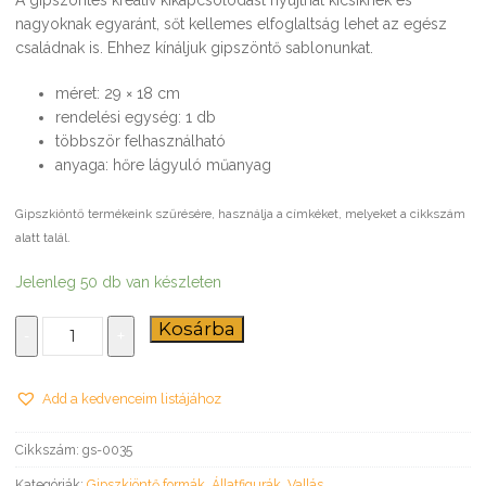
nagyoknak egyaránt, sőt kellemes elfoglaltság lehet az egész
családnak is. Ehhez kínáljuk gipszöntő sablonunkat.
méret: 29 × 18 cm
rendelési egység: 1 db
többször felhasználható
anyaga: hőre lágyuló műanyag
Gipszkiöntő termékeink szűrésére, használja a címkéket, melyeket a cikkszám
alatt talál.
Jelenleg 50 db van készleten
Angyali
Kosárba
-
+
macik
–
gipszkiöntő
Add a kedvenceim listájához
forma
mennyiség
Cikkszám:
gs-0035
Kategóriák:
Gipszkiöntő formák
,
Állatfigurák
,
Vallás