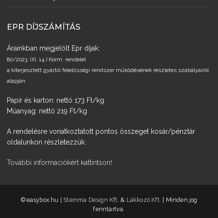
EPR DÍJSZÁMÍTÁS
Árainkban megjelölt Epr díjak:
80/2023. (III. 14.) Korm. rendelet
a kiterjesztett gyártói felelősségi rendszer működésének részletes szabályairól
alapján
Papír és karton: nettó 173 Ft/kg
Műanyag: nettó 219 Ft/kg
A rendelésre vonatkoztatott pontos összeget kosár/pénztár
oldalunkon részletezzük.
További információkért kattintson!
­©easybox.hu |
Stemma Design Kft.
&
Lakkozó Kft.
| Minden jog
fenntartva.