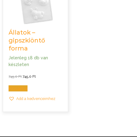
Állatok –
gipszkiöntő
forma
Jelenleg 18 db van
készleten
Original
Current
745,0
Ft
745,0
Ft
price
price
was:
is:
745,0 Ft.
745,0 Ft.
Kosárba
Add a kedvenceimhez