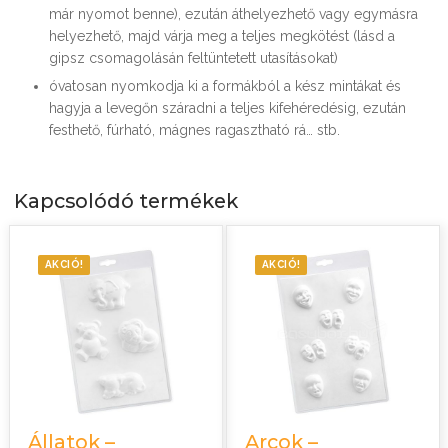
már nyomot benne), ezután áthelyezhető vagy egymásra
helyezhető, majd várja meg a teljes megkötést (lásd a
gipsz csomagolásán feltüntetett utasításokat)
óvatosan nyomkodja ki a formákból a kész mintákat és
hagyja a levegőn száradni a teljes kifehéredésig, ezután
festhető, fúrható, mágnes ragasztható rá… stb.
Kapcsolódó termékek
AKCIÓ!
AKCIÓ!
Állatok –
Arcok –