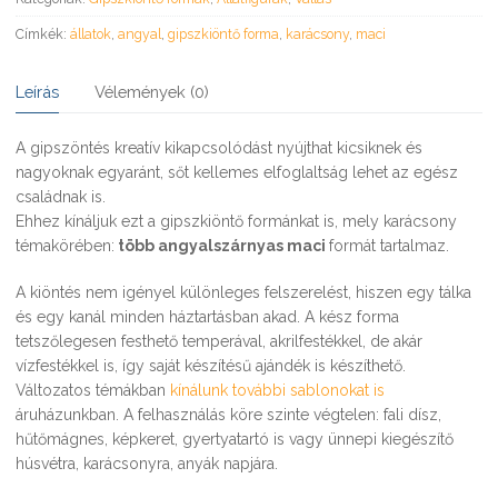
Címkék:
állatok
,
angyal
,
gipszkiöntő forma
,
karácsony
,
maci
Leírás
Vélemények (0)
A gipszöntés kreatív kikapcsolódást nyújthat kicsiknek és
nagyoknak egyaránt, sőt kellemes elfoglaltság lehet az egész
családnak is.
Ehhez kínáljuk ezt a gipszkiöntő formánkat is, mely karácsony
témakörében:
több angyalszárnyas maci
formát tartalmaz.
A kiöntés nem igényel különleges felszerelést, hiszen egy tálka
és egy kanál minden háztartásban akad. A kész forma
tetszőlegesen festhető temperával, akrilfestékkel, de akár
vízfestékkel is, így saját készítésű ajándék is készíthető.
Változatos témákban
kínálunk további sablonokat is
áruházunkban. A felhasználás köre szinte végtelen: fali dísz,
hűtőmágnes, képkeret, gyertyatartó is vagy ünnepi kiegészítő
húsvétra, karácsonyra, anyák napjára.