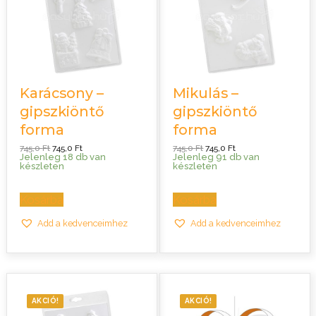
Karácsony –
Mikulás –
gipszkiöntő
gipszkiöntő
forma
forma
Original
Current
Original
Current
745,0
Ft
745,0
Ft
745,0
Ft
745,0
Ft
price
price
price
price
Jelenleg 18 db van
Jelenleg 91 db van
was:
is:
was:
is:
készleten
készleten
745,0 Ft.
745,0 Ft.
745,0 Ft.
745,0 Ft.
Kosárba
Kosárba
Add a kedvenceimhez
Add a kedvenceimhez
AKCIÓ!
AKCIÓ!