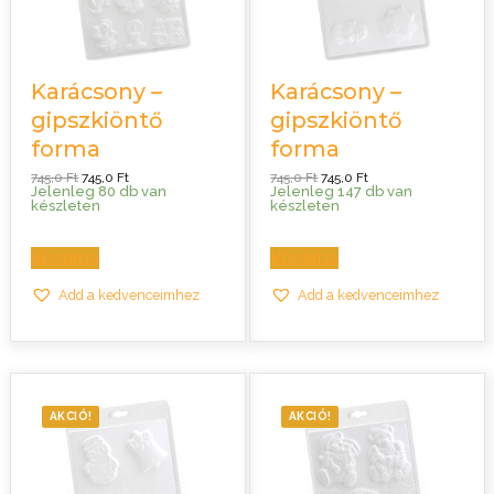
Karácsony –
Karácsony –
gipszkiöntő
gipszkiöntő
forma
forma
Original
Current
Original
Current
745,0
Ft
745,0
Ft
745,0
Ft
745,0
Ft
price
price
price
price
Jelenleg 80 db van
Jelenleg 147 db van
was:
is:
was:
is:
készleten
készleten
745,0 Ft.
745,0 Ft.
745,0 Ft.
745,0 Ft.
Kosárba
Kosárba
Add a kedvenceimhez
Add a kedvenceimhez
AKCIÓ!
AKCIÓ!