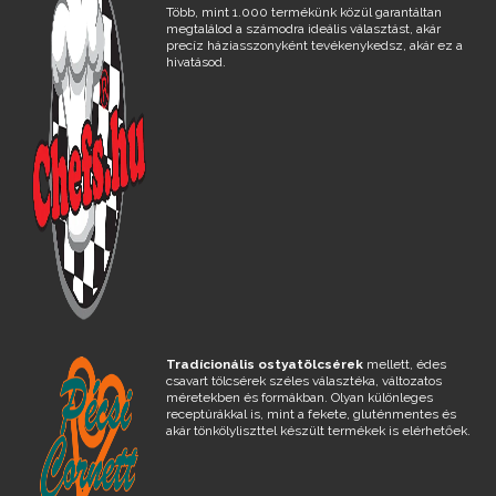
Több, mint 1.000 termékünk közül garantáltan
megtalálod a számodra ideális választást, akár
precíz háziasszonyként tevékenykedsz, akár ez a
hivatásod.
Tradícionális ostyatölcsérek
mellett, édes
csavart tölcsérek széles választéka, változatos
méretekben és formákban. Olyan különleges
receptúrákkal is, mint a fekete, gluténmentes és
akár tönkölyliszttel készült termékek is elérhetőek.