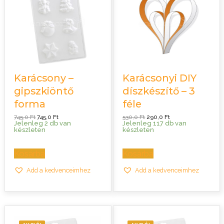
Karácsony –
Karácsonyi DIY
gipszkiöntő
díszkészítő – 3
forma
féle
Original
Current
Original
Current
745,0
Ft
745,0
Ft
530,0
Ft
290,0
Ft
price
price
price
price
Jelenleg 2 db van
Jelenleg 117 db van
was:
is:
was:
is:
készleten
készleten
745,0 Ft.
745,0 Ft.
530,0 Ft.
290,0 Ft.
Kosárba
Kosárba
Add a kedvenceimhez
Add a kedvenceimhez