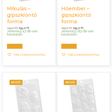
Mikulás –
Hóember –
gipszkiöntő
gipszkiöntő
forma
forma
Original
Current
Original
Current
745,0
Ft
745,0
Ft
745,0
Ft
745,0
Ft
price
price
price
price
Jelenleg 43 db van
Jelenleg 183 db van
was:
is:
was:
is:
készleten
készleten
745,0 Ft.
745,0 Ft.
745,0 Ft.
745,0 Ft.
Kosárba
Kosárba
Add a kedvenceimhez
Add a kedvenceimhez
AKCIÓ!
AKCIÓ!