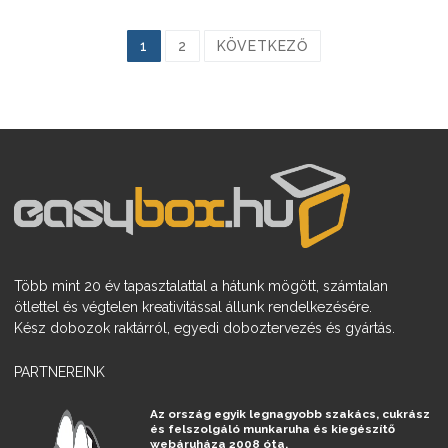
Bejegyzések
1
2
KÖVETKEZŐ
lapozása
Több mint 20 év tapasztalattal a hátunk mögött, számtalan
ötlettel és végtelen kreativitással állunk rendelkezésére.
Kész dobozok raktárról, egyedi doboztervezés és gyártás.
PARTNEREINK
Az ország egyik legnagyobb szakács, cukrász
és felszolgáló munkaruha és kiegészítő
webáruháza 2008 óta.