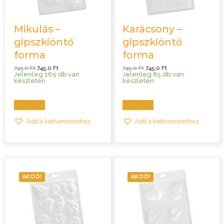
Mikulás –
Karácsony –
gipszkiöntő
gipszkiöntő
forma
forma
Original
Current
Original
Current
745,0
Ft
745,0
Ft
745,0
Ft
745,0
Ft
price
price
price
price
Jelenleg 165 db van
Jelenleg 85 db van
was:
is:
was:
is:
készleten
készleten
745,0 Ft.
745,0 Ft.
745,0 Ft.
745,0 Ft.
Kosárba
Kosárba
Add a kedvenceimhez
Add a kedvenceimhez
AKCIÓ!
AKCIÓ!