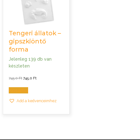
Tengeri állatok –
gipszkiöntő
forma
Jelenleg 139 db van
készleten
Original
Current
745,0
Ft
745,0
Ft
price
price
was:
is:
745,0 Ft.
745,0 Ft.
Kosárba
Add a kedvenceimhez