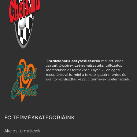
Tradícionális ostyatölcsérek
mellett, édes
csavart tölcsérek széles választéka, változatos
méretekben és formákban. Olyan különleges
receptúrákkal is, mint a fekete, gluténmentes és
akár tönkölyliszttel készült termékek is elérhetőek.
FŐ TERMÉKKATEGÓRIÁINK
Akciós termékeink