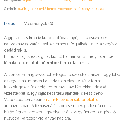
Címkék:
buék
,
gipszkiöntő forma
,
hóember
,
karácsony
,
mikulás
Leírás
Vélemények (0)
A gipszöntés kreatív kikapcsolódást nyújthat kicsiknek és
nagyoknak egyaránt, sőt kellemes elfoglaltság lehet az egész
családnak is.
Ehhez kínáljuk ezt a gipszkiöntő formánkat is, mely hóember
témakörében:
több hóember
formát tartalmaz.
A kiöntés nem igényel különleges felszerelést, hiszen egy tálka
és egy kanál minden háztartásban akad. A kész forma
tetszőlegesen festhető temperával, akrilfestékkel, de akár
vízfestékkel is, így saját készítésű ajándék is készíthető.
Változatos témákban
kínálunk további sablonokat is
áruházunkban. A felhasználás köre szinte végtelen: fali dísz,
hűtőmágnes, képkeret, gyertyatartó is vagy ünnepi kiegészítő
húsvétra, karácsonyra, anyák napjára.