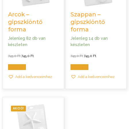
Arcok –
Szappan –
gipszkiöntő
gipszkiöntő
forma
forma
Jelenleg 82 db van
Jelenleg 14 db van
készleten
készleten
Original
Current
Original
Current
745,0
Ft
745,0
Ft
745,0
Ft
745,0
Ft
price
price
price
price
was:
is:
was:
is:
745,0 Ft.
745,0 Ft.
745,0 Ft.
745,0 Ft.
Kosárba
Kosárba
Add a kedvenceimhez
Add a kedvenceimhez
AKCIÓ!