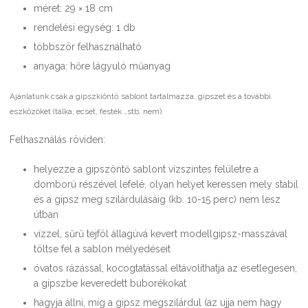
méret: 29 × 18 cm
rendelési egység: 1 db
többször felhasználható
anyaga: hőre lágyuló műanyag
Ajánlatunk csak a gipszkiöntő sablont tartalmazza, gipszet és a további
eszközöket (tálka, ecset, festék …stb. nem).
Felhasználás röviden:
helyezze a gipszöntő sablont vízszintes felületre a
domború részével lefelé, olyan helyet keressen mely stabil
és a gipsz meg szilárdulásáig (kb. 10-15 perc) nem lesz
útban
vízzel, sűrű tejföl állagúvá kevert modellgipsz-masszával
töltse fel a sablon mélyedéseit
óvatos rázással, kocogtatással eltávolíthatja az esetlegesen,
a gipszbe keveredett buborékokat
hagyja állni, míg a gipsz megszilárdul (az ujja nem hagy