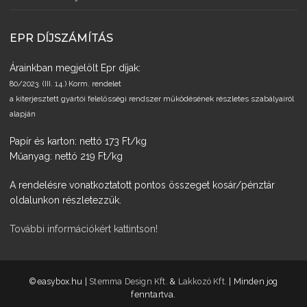
EPR DÍJSZÁMÍTÁS
Árainkban megjelölt Epr díjak:
80/2023. (III. 14.) Korm. rendelet
a kiterjesztett gyártói felelősségi rendszer működésének részletes szabályairól
alapján
Papír és karton: nettó 173 Ft/kg
Műanyag: nettó 219 Ft/kg
A rendelésre vonatkoztatott pontos összeget kosár/pénztár
oldalunkon részletezzük.
További információkért kattintson!
­©easybox.hu |
Stemma Design Kft.
&
Lakkozó Kft.
| Minden jog
fenntartva.