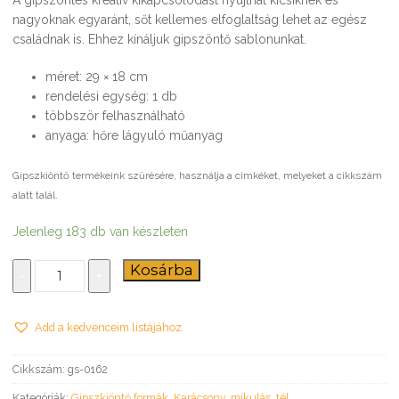
nagyoknak egyaránt, sőt kellemes elfoglaltság lehet az egész
családnak is. Ehhez kínáljuk gipszöntő sablonunkat.
méret: 29 × 18 cm
rendelési egység: 1 db
többször felhasználható
anyaga: hőre lágyuló műanyag
Gipszkiöntő termékeink szűrésére, használja a címkéket, melyeket a cikkszám
alatt talál.
Jelenleg 183 db van készleten
Hóember
Kosárba
-
+
–
gipszkiöntő
forma
Add a kedvenceim listájához
mennyiség
Cikkszám:
gs-0162
Kategóriák:
Gipszkiöntő formák
,
Karácsony, mikulás, tél