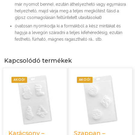
már nyomot benne), ezután áthelyezhető vagy egymásra
helyezhető, majd várja meg a teljes megkötést (lásd a
gipsz csomagolásán feltüntetett utasításokat)
óvatosan nyomkodja ki a formákból a kész mintákat és
hagyja a levegőn száradni a teljes kifehéredésig, ezután
festhető, fúrható, mágnes ragasztható rá… stb.
Kapcsolódó termékek
AKCIÓ!
AKCIÓ!
Karácsony –
Szappan –