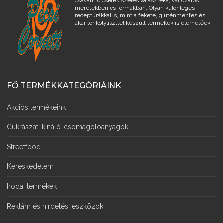
csavart tölcsérek széles választéka, változatos
méretekben és formákban. Olyan különleges
receptúrákkal is, mint a fekete, gluténmentes és
akár tönkölyliszttel készült termékek is elérhetőek.
FŐ TERMÉKKATEGÓRIÁINK
Akciós termékeink
Cukrászati kínáló-csomagolóanyagok
Streetfood
Kereskedelem
Irodai termékek
Reklám és hirdetési eszközök