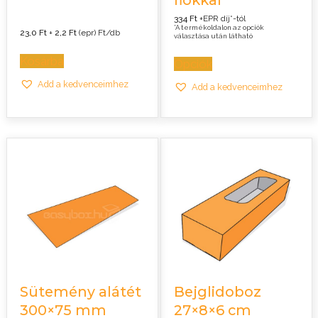
fiókkal
334 Ft
+EPR díj*-tól
*A termékoldalon az opciók
23,0
Ft
+
2,2
Ft
(epr) Ft/db
választása után látható
Kosárba
Opciók
Add a kedvenceimhez
Add a kedvenceimhez
Sütemény alátét
Bejglidoboz
300×75 mm
27×8×6 cm