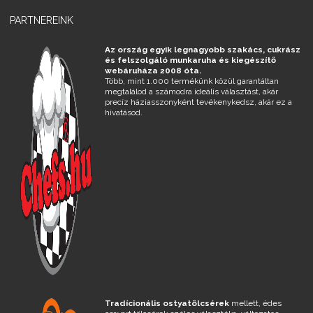
PARTNEREINK
Az ország egyik legnagyobb szakács, cukrász
és felszolgáló munkaruha és kiegészítő
webáruháza 2008 óta.
Több, mint 1.000 termékünk közül garantáltan
megtalálod a számodra ideális választást, akár
precíz háziasszonyként tevékenykedsz, akár ez a
hivatásod.
Tradícionális ostyatölcsérek
mellett, édes