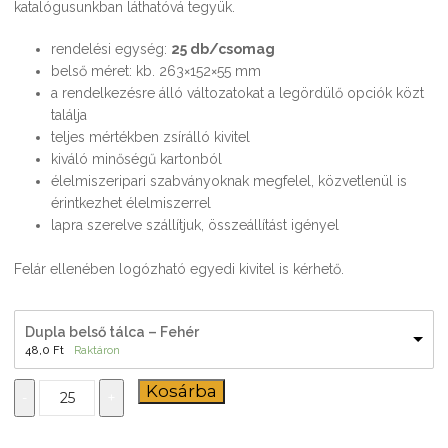
katalógusunkban láthatóvá tegyük.
rendelési egység:
25 db/csomag
belső méret: kb. 263×152×55 mm
a rendelkezésre álló változatokat a legördülő opciók közt
találja
teljes mértékben zsírálló kivitel
kiváló minőségű kartonból
élelmiszeripari szabványoknak megfelel, közvetlenül is
érintkezhet élelmiszerrel
lapra szerelve szállítjuk, összeállítást igényel
Felár ellenében logózható egyedi kivitel is kérhető.
Dupla belső tálca – Fehér
48,0
Ft
Raktáron
Dupla
Kosárba
-
+
belső
tálca