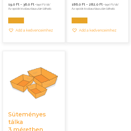
Ártartomány:
Ártartomány:
19,0
Ft
–
36,0
Ft
186,0
Ft
–
282,0
Ft
+ (epr) Ft/db*
+ (epr) Ft/db*
19,0 Ft
186,0 Ft
Az opciók kiválasztása után látható.
Az opciók kiválasztása után látható.
-
-
36,0 Ft
282,0 Ft
Opciók
Opciók
Add a kedvenceimhez
Add a kedvenceimhez
Süteményes
tálka
3 méretben