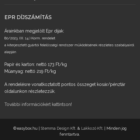
EPR DÍJSZÁMÍTÁS
Árainkban megjelölt Epr díjak:
80/2023. (III. 14.) Korm. rendelet
a kiterjesztett gyártói felelősségi rendszer működésének részletes szabályairól
alapján
Papír és karton: nettó 173 Ft/kg
Műanyag: nettó 219 Ft/kg
A rendelésre vonatkoztatott pontos összeget kosár/pénztár
oldalunkon részletezzük.
További információkért kattintson!
­©easybox.hu |
Stemma Design Kft.
&
Lakkozó Kft.
| Minden jog
fenntartva.