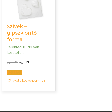
Szívek –
gipszkiöntő
forma
Jelenleg 18 db van
készleten
Original
Current
745,0
Ft
745,0
Ft
price
price
was:
is:
745,0 Ft.
745,0 Ft.
Kosárba
Add a kedvenceimhez