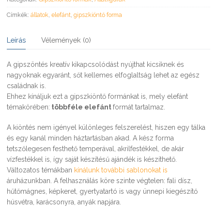
Címkék:
állatok
,
elefánt
,
gipszkiöntő forma
Leírás
Vélemények (0)
A gipszöntés kreatív kikapcsolódást nyújthat kicsiknek és
nagyoknak egyaránt, sőt kellemes elfoglaltság lehet az egész
családnak is.
Ehhez kínáljuk ezt a gipszkiöntő formánkat is, mely elefánt
témakörében:
többféle elefánt
formát tartalmaz.
A kiöntés nem igényel különleges felszerelést, hiszen egy tálka
és egy kanál minden háztartásban akad. A kész forma
tetszőlegesen festhető temperával, akrilfestékkel, de akár
vízfestékkel is, így saját készítésű ajándék is készíthető.
Változatos témákban
kínálunk további sablonokat is
áruházunkban. A felhasználás köre szinte végtelen: fali dísz,
hűtőmágnes, képkeret, gyertyatartó is vagy ünnepi kiegészítő
húsvétra, karácsonyra, anyák napjára.