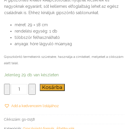
nagyoknak egyaránt, sőt kellemes elfoglaltság lehet az egész
családnak is. Ehhez kínáljuk gipszöntő sablonunkat.
méret: 29 × 18 cm
rendelési egység: 1 db
többször felhasználható
anyaga: hőre lágyuló műanyag
Gipszkiöntő termékeink szűrésére, használja a címkéket, melyeket a cikkszám
alatt talál.
Jelenleg 29 db van készleten
Elefántok
Kosárba
-
+
–
gipszkiöntő
forma
Add a kedvenceim listájához
mennyiség
Cikkszám:
gs-0158
Kategóriák:
Gipszkiöntő formák
,
Állatfigurák