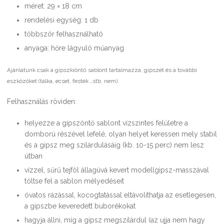
méret: 29 × 18 cm
rendelési egység: 1 db
többször felhasználható
anyaga: hőre lágyuló műanyag
Ajánlatunk csak a gipszkiöntő sablont tartalmazza, gipszet és a további
eszközöket (tálka, ecset, festék …stb. nem).
Felhasználás röviden:
helyezze a gipszöntő sablont vízszintes felületre a
domború részével lefelé, olyan helyet keressen mely stabil
és a gipsz meg szilárdulásáig (kb. 10-15 perc) nem lesz
útban
vízzel, sűrű tejföl állagúvá kevert modellgipsz-masszával
töltse fel a sablon mélyedéseit
óvatos rázással, kocogtatással eltávolíthatja az esetlegesen,
a gipszbe keveredett buborékokat
hagyja állni, míg a gipsz megszilárdul (az ujja nem hagy