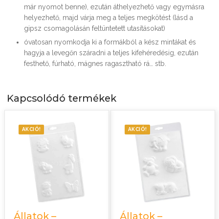
már nyomot benne), ezután áthelyezhető vagy egymásra
helyezhető, majd várja meg a teljes megkötést (lásd a
gipsz csomagolásán feltüntetett utasításokat)
óvatosan nyomkodja ki a formákból a kész mintákat és
hagyja a levegőn száradni a teljes kifehéredésig, ezután
festhető, fúrható, mágnes ragasztható rá… stb.
Kapcsolódó termékek
AKCIÓ!
AKCIÓ!
Állatok –
Állatok –