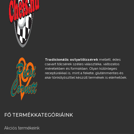
Tradícionális ostyatölcsérek
mellett, édes
csavart tölcsérek széles választéka, változatos
méretekben és formákban. Olyan különleges
receptúrákkal is, mint a fekete, gluténmentes és
akár tönkölyliszttel készült termékek is elérhetőek.
FŐ TERMÉKKATEGÓRIÁINK
Akciós termékeink