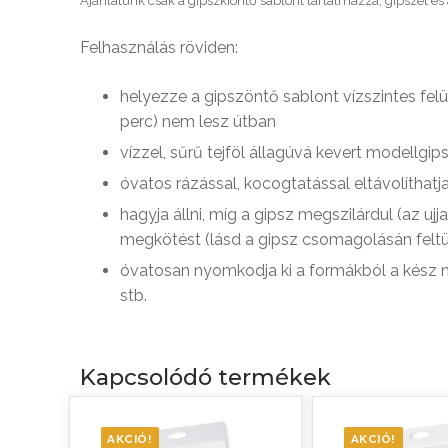
Ajánlatunk csak a gipszkiöntő sablont tartalmazza, gipszet és a
Felhasználás röviden:
helyezze a gipszöntő sablont vízszintes felü
perc) nem lesz útban
vízzel, sűrű tejföl állagúvá kevert modellgi
óvatos rázással, kocogtatással eltávolíthat
hagyja állni, míg a gipsz megszilárdul (az 
megkötést (lásd a gipsz csomagolásán feltü
óvatosan nyomkodja ki a formákból a kész mi
stb.
Kapcsolódó termékek
AKCIÓ!
AKCIÓ!