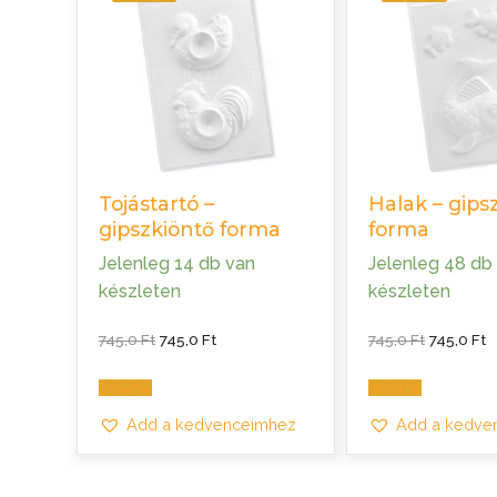
Tojástartó –
Halak – gips
gipszkiöntő forma
forma
Jelenleg 14 db van
Jelenleg 48 db
készleten
készleten
Original
Current
Original
C
745,0
Ft
745,0
Ft
745,0
Ft
745,0
Ft
price
price
price
p
was:
is:
was:
is
745,0 Ft.
745,0 Ft.
745,0 Ft.
7
Kosárba
Kosárba
Add a kedvenceimhez
Add a kedve