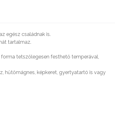
az egész családnak is.
mát tartalmaz.
z forma tetszőlegesen festhető temperával,
sz, hűtőmágnes, képkeret, gyertyatartó is vagy