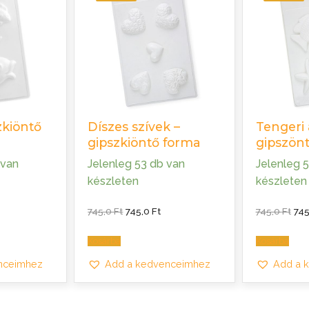
zkiöntő
Díszes szívek –
Tengeri 
gipszkiöntő forma
gipszön
 van
Jelenleg 53 db van
Jelenleg 
készleten
készleten
urrent
Original
Current
Ori
745,0
Ft
745,0
Ft
745,0
Ft
74
rice
price
price
pri
:
was:
is:
was
45,0 Ft.
745,0 Ft.
745,0 Ft.
745,
Kosárba
Kosárba
nceimhez
Add a kedvenceimhez
Add a 