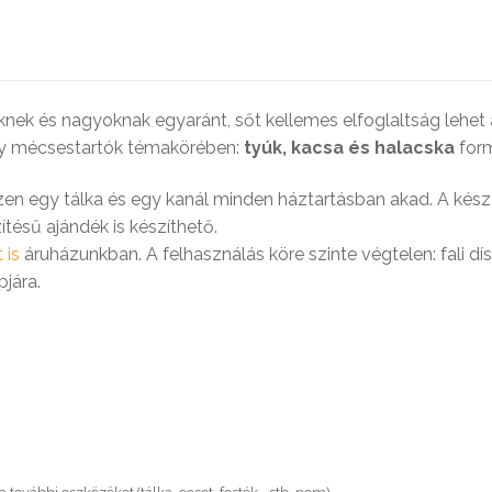
önyv a gyermekbántalmazásról
iknek és nagyoknak egyaránt, sőt kellemes elfoglaltság lehet 
ely mécsestartók témakörében:
tyúk, kacsa és halacska
for
iszen egy tálka és egy kanál minden háztartásban akad. A kés
szítésű ajándék is készíthető.
 is
áruházunkban. A felhasználás köre szinte végtelen: fali dí
pjára.