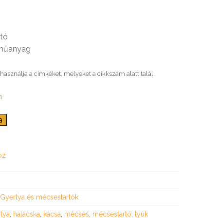
ató
 műanyag
használja a címkéket, melyeket a cikkszám alatt talál.
n
a
oz
Gyertya és mécsestartók
tya
,
halacska
,
kacsa
,
mécses
,
mécsestartó
,
tyúk