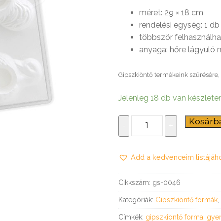
méret: 29 × 18 cm
omagolás
 szerződési feltételek
delem
rendelési egység: 1 db
többször felhasználh
 tálcák és tálkák
ét, dekli, tortadoboz
et alátétek
pli csomagolás
ermékek
anyaga: hőre lágyuló
ló dobozok
taalátétek
somagolás
Gipszkiöntő termékeink szűrésére, 
let dobozok
s hirdetési eszközök
s-csomagolás
 tortaalátétek
dobozok
Jelenleg 18 db van készlete
k
ő formák
tilla, gyros csomagolás
Mécsestartók
Kosárb
-
+
ozok
 csomagolás
-
 Hobbi – DIY
 kürtős és waffletölcsérek
gipszöntő
 hengeres dobozok
Add a kedvenceim listájáh
sablon
óló céges ajándék
mennyiség
Cikkszám:
gs-0046
 kürtős és waffletölcsérek
TERMÉKLISTA
Kategóriák:
Gipszkiöntő formák
,
Címkék:
gipszkiöntő forma
,
gyer