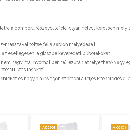
 további eszközöket (tálka, ecset, festék …stb. nem).
letre a domború részével lefelé, olyan helyet keressen mely st
psz-masszával töltse fel a sablon mélyedéseit
ja az esetlegesen, a gipszbe keveredett buborékokat
ujja nem hagy már nyomot benne), ezután áthelyezhető vagy e
ntetett utasításokat)
ntákat és hagyja a levegőn száradni a teljes kifehéredésig, 
AKCIÓ!
AKCIÓ!