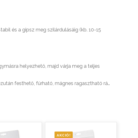
abil és a gipsz meg szilárdulásáig (kb. 10-15
gymásra helyezhető, majd várja meg a teljes
ezután festhető, fúrható, mágnes ragasztható rá…
AKCIÓ!