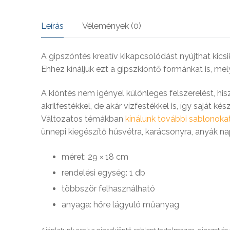
SOHA – k
Leírás
Vélemények (0)
A gipszöntés kreatív kikapcsolódást nyújthat kics
Ehhez kínáljuk ezt a gipszkiöntő formánkat is, m
A kiöntés nem igényel különleges felszerelést, h
akrilfestékkel, de akár vízfestékkel is, így saját ké
Változatos témákban
kínálunk további sablonokat
ünnepi kiegészítő húsvétra, karácsonyra, anyák na
méret: 29 × 18 cm
rendelési egység: 1 db
többször felhasználható
anyaga: hőre lágyuló műanyag