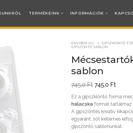
GUNKRÓL
TERMÉKEINK
INFORMÁCIÓK
KAPCS
EASYBOX.HU
GIPSZKIÖNTŐ FO
GIPSZÖNTŐ SABLON
RÓL
Mécsestartók
sablon
INK
Original
Curre
745,0
Ft
745,0
Ft
price
price
TERMÉKEINK
CIÓK
was:
is:
Ez a gipszkiöntő forma méc
745,0 Ft.
745,0 
halacska
formát tartalmaz 
ti kínáló és csomagolóanyagok
i és személyes átvételi információk
AT
A gipszöntés kreatív kikapc
egyaránt, sőt kellemes elfog
s alátétek, tálcák, tálkák, csomagol
od
ési tájékoztató
gipszöntő sablonunkat.