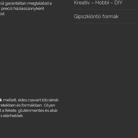
Kreatív – Hobbi – DIY
ül garantáltan megtalálod a
r precíz háziasszonyként
od.
Gipszkiöntő formák
k
mellett, édes csavart tölcsérek
éretekben és formákban. Olyan
t a fekete, gluténmentes és akár
is elérhetőek.