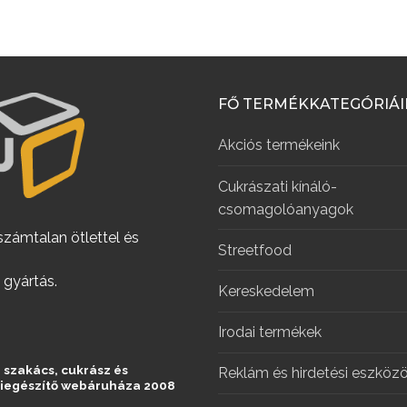
FŐ TERMÉKKATEGÓRIÁ
Akciós termékeink
Cukrászati kínáló-
csomagolóanyagok
számtalan ötlettel és
Streetfood
 gyártás.
Kereskedelem
Irodai termékek
 szakács, cukrász és
Reklám és hirdetési eszköz
kiegészítő webáruháza 2008