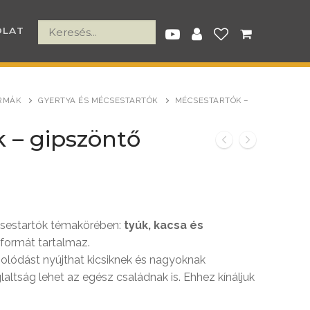
OLAT
RMÁK
GYERTYA ÉS MÉCSESTARTÓK
MÉCSESTARTÓK –
 – gipszöntő
nt
sestartók témakörében:
tyúk, kacsa és
Ft.
formát tartalmaz.
solódást nyújthat kicsiknek és nagyoknak
laltság lehet az egész családnak is. Ehhez kínáljuk
ó