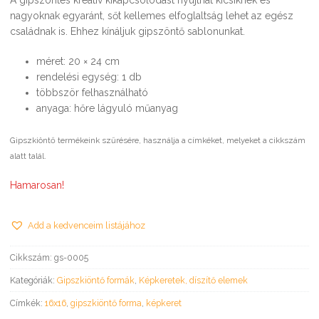
nagyoknak egyaránt, sőt kellemes elfoglaltság lehet az egész
családnak is. Ehhez kínáljuk gipszöntő sablonunkat.
méret: 20 × 24 cm
rendelési egység: 1 db
többször felhasználható
anyaga: hőre lágyuló műanyag
Gipszkiöntő termékeink szűrésére, használja a címkéket, melyeket a cikkszám
alatt talál.
Hamarosan!
Add a kedvenceim listájához
Cikkszám:
gs-0005
Kategóriák:
Gipszkiöntő formák
,
Képkeretek, díszítő elemek
Címkék:
16x16
,
gipszkiöntő forma
,
képkeret