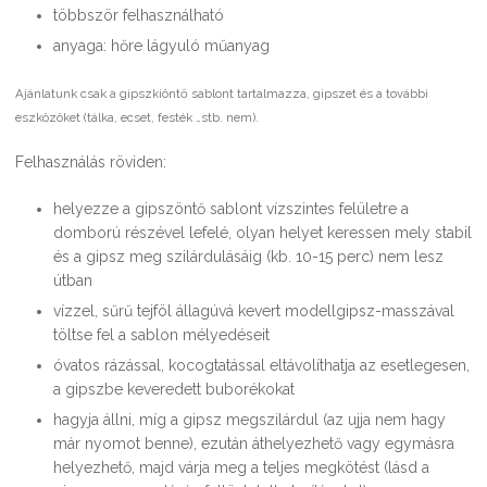
többször felhasználható
anyaga: hőre lágyuló műanyag
Ajánlatunk csak a gipszkiöntő sablont tartalmazza, gipszet és a további
eszközöket (tálka, ecset, festék …stb. nem).
Felhasználás röviden:
helyezze a gipszöntő sablont vízszintes felületre a
domború részével lefelé, olyan helyet keressen mely stabil
és a gipsz meg szilárdulásáig (kb. 10-15 perc) nem lesz
útban
vízzel, sűrű tejföl állagúvá kevert modellgipsz-masszával
töltse fel a sablon mélyedéseit
óvatos rázással, kocogtatással eltávolíthatja az esetlegesen,
a gipszbe keveredett buborékokat
hagyja állni, míg a gipsz megszilárdul (az ujja nem hagy
már nyomot benne), ezután áthelyezhető vagy egymásra
helyezhető, majd várja meg a teljes megkötést (lásd a