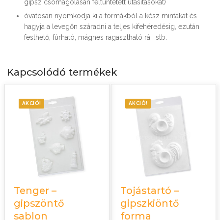
gipsz csomagolásán feltüntetett utasításokat)
óvatosan nyomkodja ki a formákból a kész mintákat és
hagyja a levegőn száradni a teljes kifehéredésig, ezután
festhető, fúrható, mágnes ragasztható rá… stb.
Kapcsolódó termékek
AKCIÓ!
AKCIÓ!
Tenger –
Tojástartó –
gipszöntő
gipszkiöntő
sablon
forma