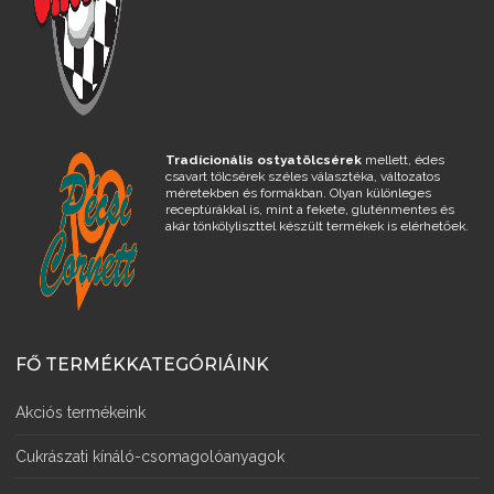
Tradícionális ostyatölcsérek
mellett, édes
csavart tölcsérek széles választéka, változatos
méretekben és formákban. Olyan különleges
receptúrákkal is, mint a fekete, gluténmentes és
akár tönkölyliszttel készült termékek is elérhetőek.
FŐ TERMÉKKATEGÓRIÁINK
Akciós termékeink
Cukrászati kínáló-csomagolóanyagok