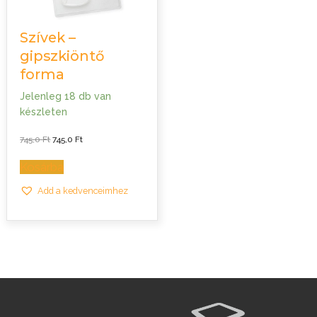
Szívek –
gipszkiöntő
forma
Jelenleg 18 db van
készleten
Original
Current
745,0
Ft
745,0
Ft
price
price
was:
is:
745,0 Ft.
745,0 Ft.
Kosárba
Add a kedvenceimhez