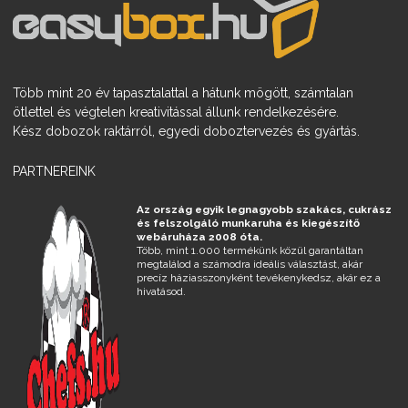
Több mint 20 év tapasztalattal a hátunk mögött, számtalan
ötlettel és végtelen kreativitással állunk rendelkezésére.
Kész dobozok raktárról, egyedi doboztervezés és gyártás.
PARTNEREINK
Az ország egyik legnagyobb szakács, cukrász
és felszolgáló munkaruha és kiegészítő
webáruháza 2008 óta.
Több, mint 1.000 termékünk közül garantáltan
megtalálod a számodra ideális választást, akár
precíz háziasszonyként tevékenykedsz, akár ez a
hivatásod.