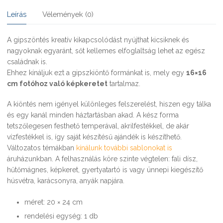
Leírás
Vélemények (0)
A gipszöntés kreatív kikapcsolódást nyújthat kicsiknek és
nagyoknak egyaránt, sőt kellemes elfoglaltság lehet az egész
családnak is.
Ehhez kínáljuk ezt a gipszkiöntő formánkat is, mely egy
16×16
cm fotóhoz való képkeretet
tartalmaz.
A kiöntés nem igényel különleges felszerelést, hiszen egy tálka
és egy kanál minden háztartásban akad. A kész forma
tetszőlegesen festhető temperával, akrilfestékkel, de akár
vízfestékkel is, így saját készítésű ajándék is készíthető.
Változatos témákban
kínálunk további sablonokat is
áruházunkban. A felhasználás köre szinte végtelen: fali dísz,
hűtőmágnes, képkeret, gyertyatartó is vagy ünnepi kiegészítő
húsvétra, karácsonyra, anyák napjára.
méret: 20 × 24 cm
rendelési egység: 1 db