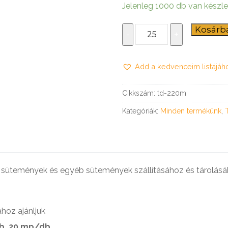
önyv a gyermekbántalmazásról
Jelenleg 1000 db van készl
Magasított
Kosárb
-
+
íves
tortadoboz
Add a kedvenceim listájáh
220
mm
mennyiség
Cikkszám:
td-220m
Kategóriák:
Minden termékünk
,
 sütemények és egyéb sütemények szállításához és tárolásá
hoz ajánljuk
 kb. 20 mp/db