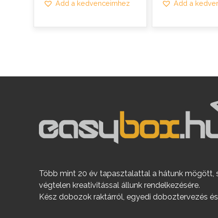
Add a kedvenceimhez
Add a kedve
Több mint 20 év tapasztalattal a hátunk mögött, 
végtelen kreativitással állunk rendelkezésére.
Kész dobozok raktárról, egyedi doboztervezés és