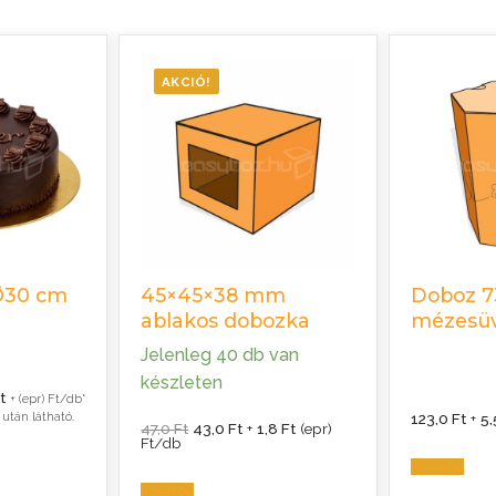
AKCIÓ!
 Ø30 cm
45×45×38 mm
Doboz 7
ablakos dobozka
mézesü
Jelenleg 40 db van
készleten
Ártartomány:
t
+ (epr) Ft/db*
194,0 Ft
 után látható.
123,0
Ft
+
5
-
Original
Current
47,0
Ft
43,0
Ft
+
1,8
Ft
(epr)
353,0 Ft
price
price
Ft/db
was:
is:
Kosárba
47,0 Ft.
43,0 Ft.
Kosárba