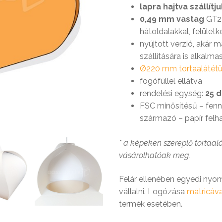
lapra hajtva szállítj
omagolás
 szerződési feltételek
delem
0,49 mm vastag
GT2 
hátoldalakkal, felületk
 tálcák és tálkák
ét, dekli, tortadoboz
nyújtott verzió, akár
et alátétek
pli csomagolás
ermékek
szállítására is alkalma
ló dobozok
taalátétek
somagolás
Ø220 mm tortaalátét
let dobozok
s hirdetési eszközök
s-csomagolás
fogófüllel ellátva
rendelési egység:
25 
 tortaalátétek
dobozok
FSC minősítésű – fenn
k
ő formák
tilla, gyros csomagolás
származó – papír felh
ozok
 csomagolás
 Hobbi – DIY
 kürtős és waffletölcsérek
* a képeken szereplő tortaalát
vásárolhatóak meg.
 hengeres dobozok
óló céges ajándék
Felár ellenében egyedi nyo
 kürtős és waffletölcsérek
vállalni. Logózása
matricáva
TERMÉKLISTA
termék esetében.