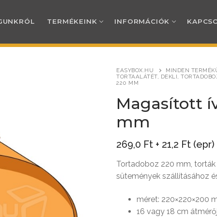
GUNKRÓL
TERMÉKEINK
INFORMÁCIÓK
KAPCS
EASYBOX.HU
MINDEN TERMÉK
TORTAALÁTÉT, DEKLI, TORTADOBO
220 MM
RÓL
Magasított í
mm
INK
269,0
Ft
+
21,2
Ft
(epr)
TERMÉKEINK
CIÓK
Tortadoboz 220 mm, torták
ti kínáló és csomagolóanyagok
sütemények szállításához és
i és személyes átvételi információk
AT
méret: 220×220×200
s alátétek, tálcák, tálkák, csomagol
od
ési tájékoztató
16 vagy 18 cm átmérőj