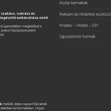
Irodai termékek
 szakács, cukrász és
Reklám és hirdetési eszköz
kiegészítő webáruháza 2008
Kreatív – Hobbi – DIY
ül garantáltan megtalálod a
r precíz háziasszonyként
od.
Gipszkiöntő formák
k
mellett, édes csavart tölcsérek
éretekben és formákban. Olyan