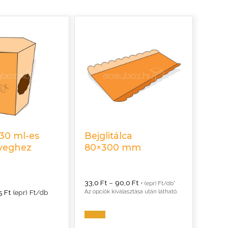
30 ml-es
Bejglitálca
veghez
80×300 mm
Ártartomány:
33,0
Ft
–
90,0
Ft
+ (epr) Ft/db*
33,0 Ft
,5
Ft
(epr) Ft/db
Az opciók kiválasztása után látható.
-
90,0 Ft
Opciók