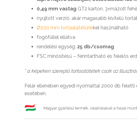
0,49 mm vastag
GT2 karton, 3×mázolt fehér
nyújtott verzió, akár magasabb kivitelű tort
Ø220 mm tortaalátétünk
kel használható
fogófüllel ellátva
rendelési egység:
25 db/csomag
FSC minősítésű – fenntartható és felelős e
* a képeken szereplő tortaalátétek csak az illusztrá
Felár ellenében egyedi nyomattal 2000 db feletti
esetében.
Magyar gyártású termék, vásárlásával a hazai mun