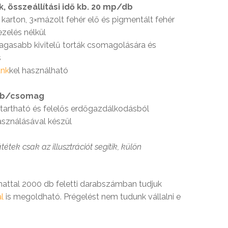
uk, összeállítási idő kb. 20 mp/db
karton, 3×mázolt fehér elő és pigmentált fehér
ezelés nélkül
 magasabb kivitelű torták csomagolására és
s
ünk
kel használható
db/csomag
tartható és felelős erdőgazdálkodásból
asználásával készül
étek csak az illusztrációt segítik, külön
mattal 2000 db feletti darabszámban tudjuk
l
is megoldható. Prégelést nem tudunk vállalni e