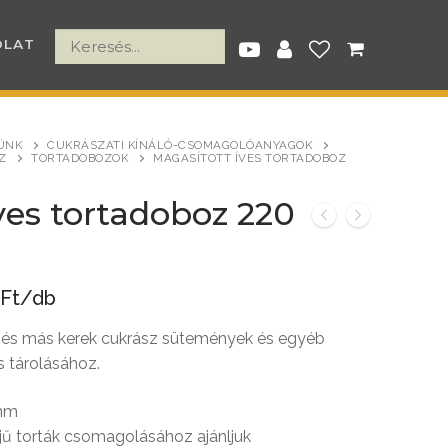
OLAT
ÜNK
CUKRÁSZATI KÍNÁLÓ-CSOMAGOLÓANYAGOK
Z
TORTADOBOZOK
MAGASÍTOTT ÍVES TORTADOBOZ
ves tortadoboz 220
 Ft/db
 és más kerek cukrász sütemények és egyéb
 tárolásához.
 mm
ó
ű torták csomagolásához ajánljuk