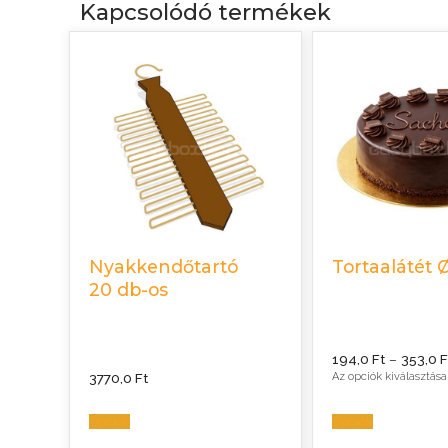
Kapcsolódó termékek
Nyakkendőtartó
Tortaalátét
20 db-os
194,0
Ft
–
353,0
F
3770,0
Ft
Az opciók kiválasztása
Opciók
Opciók