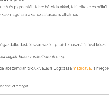
 elő és pigmentált fehér hátoldalakkal, felületkezelés nélkül
ák csomagolására és szállítására is alkalmas
rdőgazdálkodásból származó – papír felhasználásával készül
ciót segítik, külön vásárolhatóak meg.
 darabszámban tudjuk vállalni. Logózása
matricával
is megold
kahelyeket támogat.