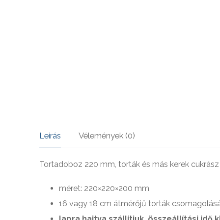
SOHA – k
Leírás
Vélemények (0)
Tortadoboz 220 mm, torták és más kerek cukrász
méret: 220×220×200 mm
16 vagy 18 cm átmérőjű torták csomagolásá
lapra hajtva szállítjuk, összeállítási idő