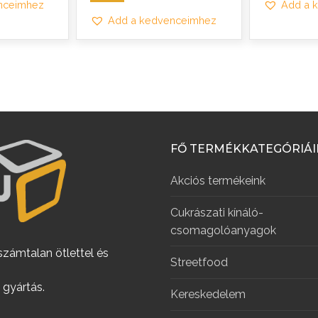
nceimhez
Add a 
Add a kedvenceimhez
FŐ TERMÉKKATEGÓRIÁ
Akciós termékeink
Cukrászati kínáló-
csomagolóanyagok
számtalan ötlettel és
Streetfood
 gyártás.
Kereskedelem