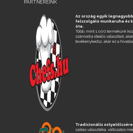
PARTNEREINK
Az ország egyik legnagyobb
felszolgáló munkaruha és 
óta.
Több, mint 1.000 termékünk köz
számodra ideális választást, aká
tevékenykedsz, akár ez a hivatás
Tradícionális ostyatölcsére
széles választéka, változatos m