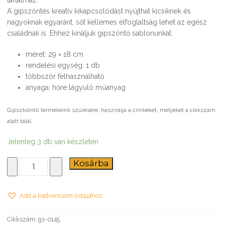
A gipszöntés kreatív kikapcsolódást nyújthat kicsiknek és
nagyoknak egyaránt, sőt kellemes elfoglaltság lehet az egész
családnak is. Ehhez kínáljuk gipszöntő sablonunkat.
méret: 29 × 18 cm
rendelési egység: 1 db
többször felhasználható
anyaga: hőre lágyuló műanyag
Gipszkiöntő termékeink szűrésére, használja a címkéket, melyeket a cikkszám
alatt talál.
Jelenleg 3 db van készleten
Napocskák
Kosárba
-
+
–
gipszkiöntő
forma
Add a kedvenceim listájához
mennyiség
Cikkszám:
gs-0145