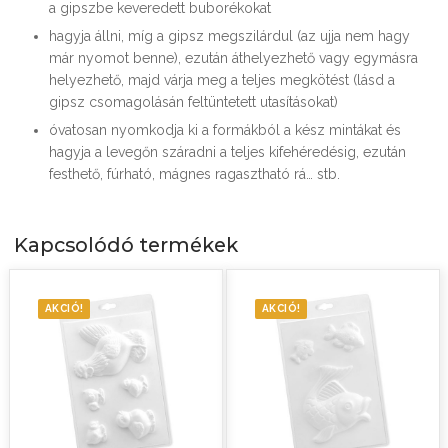
a gipszbe keveredett buborékokat
hagyja állni, míg a gipsz megszilárdul (az ujja nem hagy
már nyomot benne), ezután áthelyezhető vagy egymásra
helyezhető, majd várja meg a teljes megkötést (lásd a
gipsz csomagolásán feltüntetett utasításokat)
óvatosan nyomkodja ki a formákból a kész mintákat és
hagyja a levegőn száradni a teljes kifehéredésig, ezután
festhető, fúrható, mágnes ragasztható rá… stb.
Kapcsolódó termékek
AKCIÓ!
AKCIÓ!