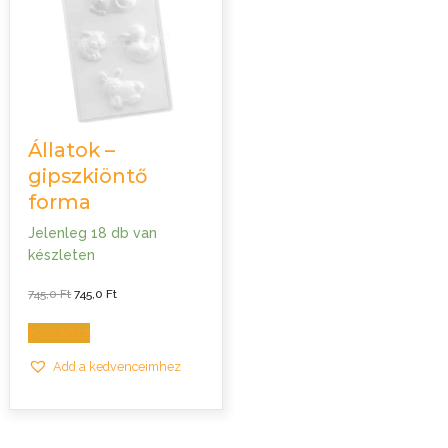
Állatok –
gipszkiöntő
forma
Jelenleg 18 db van
készleten
Original
Current
745,0
Ft
745,0
Ft
price
price
was:
is:
745,0 Ft.
745,0 Ft.
Kosárba
Add a kedvenceimhez