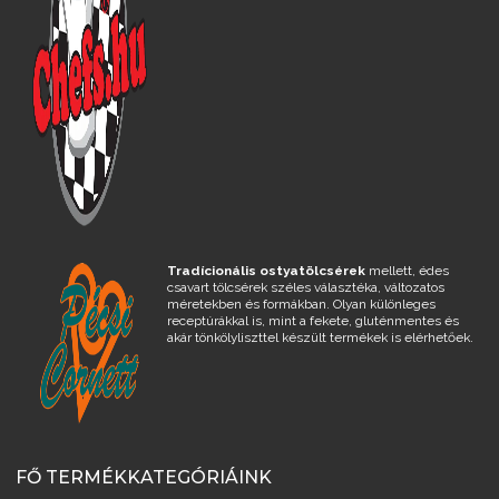
Tradícionális ostyatölcsérek
mellett, édes
csavart tölcsérek széles választéka, változatos
méretekben és formákban. Olyan különleges
receptúrákkal is, mint a fekete, gluténmentes és
akár tönkölyliszttel készült termékek is elérhetőek.
FŐ TERMÉKKATEGÓRIÁINK