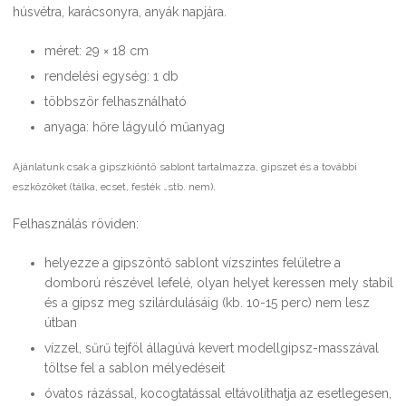
húsvétra, karácsonyra, anyák napjára.
méret: 29 × 18 cm
rendelési egység: 1 db
többször felhasználható
anyaga: hőre lágyuló műanyag
Ajánlatunk csak a gipszkiöntő sablont tartalmazza, gipszet és a további
eszközöket (tálka, ecset, festék …stb. nem).
Felhasználás röviden:
helyezze a gipszöntő sablont vízszintes felületre a
domború részével lefelé, olyan helyet keressen mely stabil
és a gipsz meg szilárdulásáig (kb. 10-15 perc) nem lesz
útban
vízzel, sűrű tejföl állagúvá kevert modellgipsz-masszával
töltse fel a sablon mélyedéseit
óvatos rázással, kocogtatással eltávolíthatja az esetlegesen,