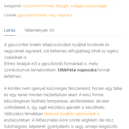
Kategóriák:
Gipszkiöntő formák
,
Bolygók, csillagok és asztrológia
Címkék:
gipszkiöntő forma
,
nap
,
napocska
Leírás
Vélemények (0)
A gipszöntés kreatív kikapcsolódást nyújthat kicsiknek és
nagyoknak egyaránt, sőt kellemes elfoglaltság lehet az egész
családnak is.
Ehhez kínáljuk ezt a gipszkiöntő formánkat is, mely
szimbólumok témakörében:
többféle napocska
formát
tartalmaz.
A kiöntés nem igényel különleges felszerelést, hiszen egy tálka
és egy kanál minden háztartásban akad. A kész forma
tetszőlegesen festhető temperával, akrilfestékkel, de akár
vízfestékkel is, így saját készítésű ajándék is készíthető.
Változatos témákban
kínálunk további sablonokat is
áruházunkban. A felhasználás köre szinte végtelen: fali dísz,
hűtőmágnes, képkeret, gyertyatartó is vagy ünnepi kiegészítő