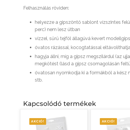
Felhasználás röviden:
helyezze a gipszöntő sablont vízszintes felü
perc) nem lesz útban
vízzel, sűrű tejföl állagúvá kevert modellgi
óvatos rázással, kocogtatással eltávolíthat
hagyja állni, míg a gipsz megszilárdul (az 
megkötést (lásd a gipsz csomagolásán feltü
óvatosan nyomkodja ki a formákból a kész mi
stb.
Kapcsolódó termékek
AKCIÓ!
AKCIÓ!