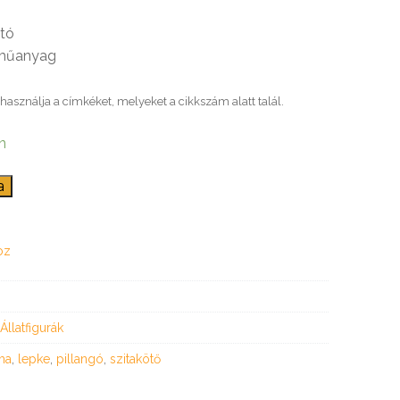
ató
 műanyag
használja a címkéket, melyeket a cikkszám alatt talál.
n
a
oz
Állatfigurák
ma
,
lepke
,
pillangó
,
szitakötő