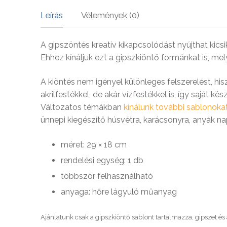
SOHA – k
Leírás
Vélemények (0)
A gipszöntés kreatív kikapcsolódást nyújthat kics
Ehhez kínáljuk ezt a gipszkiöntő formánkat is, me
A kiöntés nem igényel különleges felszerelést, h
akrilfestékkel, de akár vízfestékkel is, így saját ké
Változatos témákban
kínálunk további sablonokat
ünnepi kiegészítő húsvétra, karácsonyra, anyák na
méret: 29 × 18 cm
rendelési egység: 1 db
többször felhasználható
anyaga: hőre lágyuló műanyag
Ajánlatunk csak a gipszkiöntő sablont tartalmazza, gipszet és a