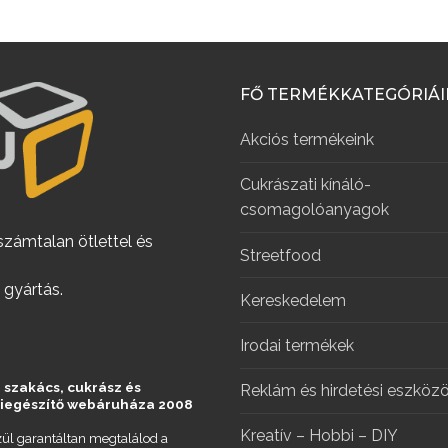
FŐ TERMÉKKATEGÓRIÁ
Akciós termékeink
Cukrászati kínáló-
csomagolóanyagok
számtalan ötlettel és
Streetfood
 gyártás.
Kereskedelem
Irodai termékek
 szakács, cukrász és
Reklám és hirdetési eszköz
kiegészítő webáruháza 2008
Kreatív – Hobbi – DIY
ül garantáltan megtalálod a