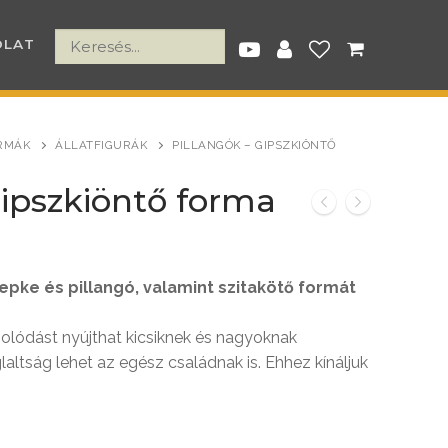
OLAT
RMÁK
ÁLLATFIGURÁK
PILLANGÓK – GIPSZKIÖNTŐ
gipszkiöntő forma
nt
epke és pillangó, valamint szitakötő formát
Ft.
solódást nyújthat kicsiknek és nagyoknak
laltság lehet az egész családnak is. Ehhez kínáljuk
ó