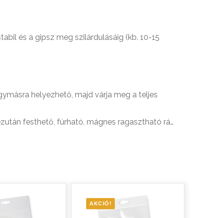
abil és a gipsz meg szilárdulásáig (kb. 10-15
gymásra helyezhető, majd várja meg a teljes
ezután festhető, fúrható, mágnes ragasztható rá…
AKCIÓ!