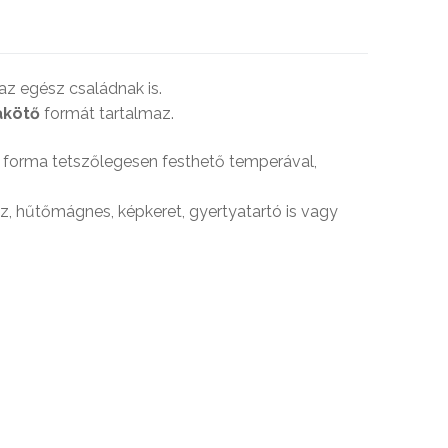
az egész családnak is.
takötő
formát tartalmaz.
z forma tetszőlegesen festhető temperával,
sz, hűtőmágnes, képkeret, gyertyatartó is vagy