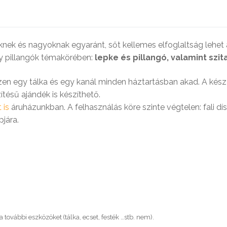
önyv a gyermekbántalmazásról
iknek és nagyoknak egyaránt, sőt kellemes elfoglaltság lehet 
ly pillangók témakörében:
lepke és pillangó, valamint szi
iszen egy tálka és egy kanál minden háztartásban akad. A kés
szítésű ajándék is készíthető.
 is
áruházunkban. A felhasználás köre szinte végtelen: fali dí
pjára.
 további eszközöket (tálka, ecset, festék …stb. nem).