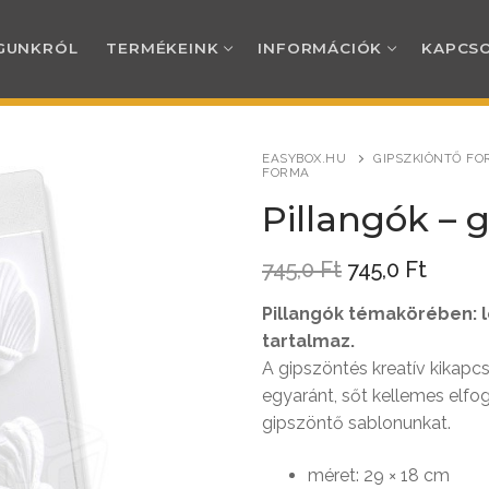
GUNKRÓL
TERMÉKEINK
INFORMÁCIÓK
KAPCS
EASYBOX.HU
GIPSZKIÖNTŐ FO
FORMA
RÓL
Pillangók – 
Original
Curre
INK
745,0
Ft
745,0
Ft
price
price
was:
is:
Pillangók témakörében: l
TERMÉKEINK
745,0 Ft.
745,0 
CIÓK
tartalmaz.
A gipszöntés kreatív kikapc
egyaránt, sőt kellemes elfog
ti kínáló és csomagolóanyagok
i és személyes átvételi információk
AT
gipszöntő sablonunkat.
s alátétek, tálcák, tálkák, csomagol
od
ési tájékoztató
méret: 29 × 18 cm