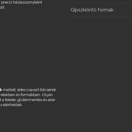
r precíz háziasszonyként
od.
Gipszkiöntő formák
k
mellett, édes csavart tölcsérek
éretekben és formákban. Olyan
t a fekete, gluténmentes és akár
is elérhetőek.