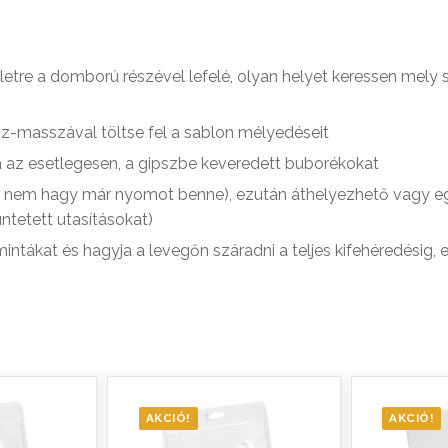
letre a domború részével lefelé, olyan helyet keressen mely st
psz-masszával töltse fel a sablon mélyedéseit
ja az esetlegesen, a gipszbe keveredett buborékokat
ujja nem hagy már nyomot benne), ezután áthelyezhető vagy e
ntetett utasításokat)
ntákat és hagyja a levegőn száradni a teljes kifehéredésig, 
AKCIÓ!
AKCIÓ!