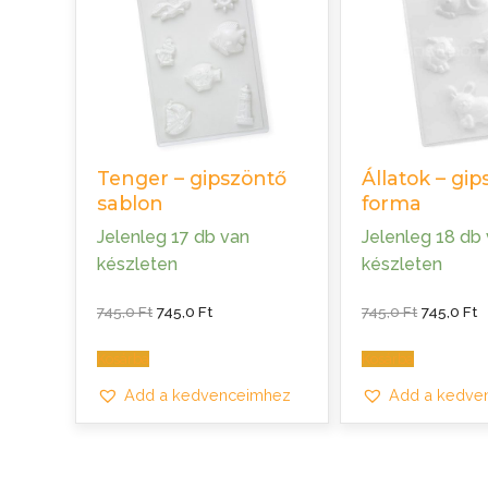
Tenger – gipszöntő
Állatok – gip
sablon
forma
Jelenleg 17 db van
Jelenleg 18 db
készleten
készleten
Original
Current
Original
C
745,0
Ft
745,0
Ft
745,0
Ft
745,0
Ft
price
price
price
p
was:
is:
was:
is
745,0 Ft.
745,0 Ft.
745,0 Ft.
7
Kosárba
Kosárba
Add a kedvenceimhez
Add a kedve