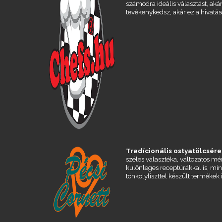
számodra ideális választást, aká
tevékenykedsz, akár ez a hivatás
Tradícionális ostyatölcsére
széles választéka, változatos m
különleges receptúrákkal is, min
tönkölyliszttel készült termékek 