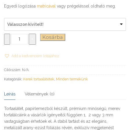
Egyedi logózása
matricával
vagy prégeléssel oldható meg.
Válasszon kivitelt!
Tortatálca
Kosárba
-
+
Ø26
cm
mennyiség
Add a kedvenceim listájához
Cikkszám:
N/A
Kategóriák:
Kerek tortaalátétek
,
Minden termékünk
Leírás
Vélemények (0)
Tortaalátét, papírlemezből készült, prémium minőségű, merev
tortatálcáink a vásárlók igényeitől függően 1, 2 vagy 3 mm
vastagságban érhetőek el. A stabil tartást és az elegáns,
metalizált arany-ezüst fóliázás révén, exkluzív megjelenést