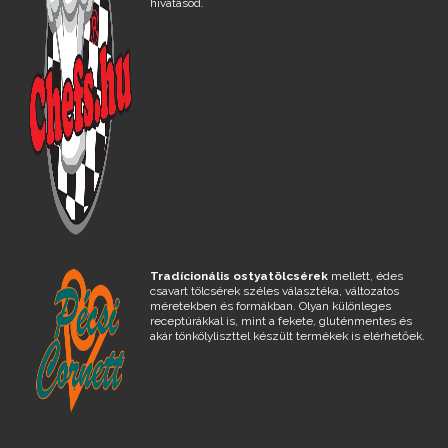
hivatásod.
Tradícionális ostyatölcsérek
mellett, édes
csavart tölcsérek széles választéka, változatos
méretekben és formákban. Olyan különleges
receptúrákkal is, mint a fekete, gluténmentes és
akár tönkölyliszttel készült termékek is elérhetőek.