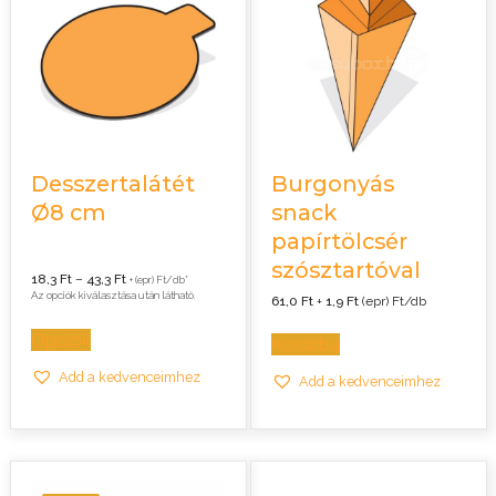
Desszertalátét
Burgonyás
Ø8 cm
snack
papírtölcsér
szósztartóval
Ártartomány:
18,3
Ft
–
43,3
Ft
+ (epr) Ft/db*
18,3 Ft
Az opciók kiválasztása után látható.
61,0
Ft
+
1,9
Ft
(epr) Ft/db
-
43,3 Ft
Opciók
Kosárba
Add a kedvenceimhez
Add a kedvenceimhez