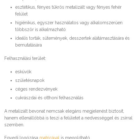
esztétikus, fényes tükrös metalizált vagy fényes fehér
felület
higiénikus, egyszer használatos vagy alkalomszerűen
többször is alkalmazható
ideális torták, sütemények, desszertek alátámasztására és
bemutatására
Felhasználási terület:
esküvők
születésnapok
céges rendezvények
cukrászdai és otthoni felhasználás
A metalizált bevonat nemcsak elegáns megjelenést biztosít,
hanem ellenállóbbá is teszi a felületet a nedvességgel és zsírral
szemben.
Egyedi logózása
matricával
is megoldható.