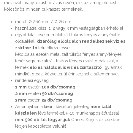
metalizált arany-ezüst fóliázás révén, exkluzív megjelenést
kölcsönöz minden cukrászati terméknek.
méret: Ø 260 mm / Ø 26 cm
használatra kész, 1, 2 vagy 3 mm vastagságban érhető el
egyoldalas esetén metalizált tükrös fényes arany/natúr
oldalakkal,
kizárólag előoldalon rendelkeznek víz és
zsírtaszító
felületkezeléssel
kétoldalas esetén metalizált tükrös fényes arany/fényes
fehér vagy metalizált tükrös fényes ezüst oldalakkal, a
termék
elő és hátoldal is víz és zsírtaszító
, így annak
mindkét oldala közvetlenül érintkezhet a süteménnyel
rendelési egység:
1 mm
esetén
100 db/csomag
2 mm
esetén
50 db/csomag
3 mm
esetén
25 db/csomag
Amennyiben a kívánt kivitelből jelenleg
nem talál
készleten
lévő terméket, 5-10 munkanapos átfutással
min. 500 db-tól legyártjuk
Önnek. Kérjük ez esetben
lépjen kapcsolatba velünk!