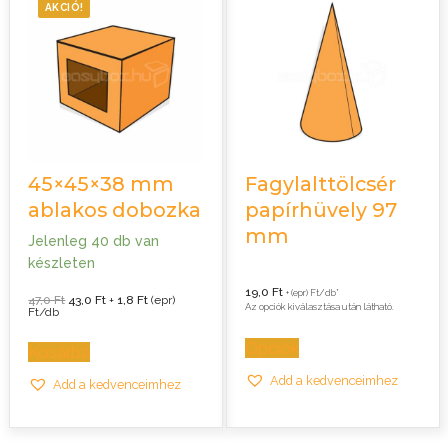
AKCIÓ!
45×45×38 mm
Fagylalttölcsér
ablakos dobozka
papírhüvely 97
mm
Jelenleg 40 db van
készleten
19,0
Ft
+ (epr) Ft/db*
Original
Current
47,0
Ft
43,0
Ft
+
1,8
Ft
(epr)
Az opciók kiválasztása után látható.
price
price
Ft/db
was:
is:
47,0 Ft.
43,0 Ft.
Opciók
Kosárba
Add a kedvenceimhez
Add a kedvenceimhez