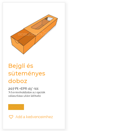
Bejgli és
süteményes
doboz
207 Ft
+EPR díj*-tól
*A termékoldalon az opciók
választása után látható
Opciók
Add a kedvenceimhez