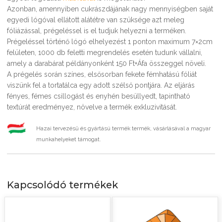
Azonban, amennyiben cukrászdájának nagy mennyiségben saját
egyedi lógóval ellátott alátétre van szüksége azt meleg
fóliázással, prégeléssel is el tudjuk helyezni a terméken.
Prégeléssel történő lógó elhelyezést 1 ponton maximum 7×2cm
felületen, 1000 db feletti megrendelés esetén tudunk vállalni,
amely a darabárat példányonként 150 Ft+Áfa összeggel növeli.
A prégelés során színes, elsősorban fekete fémhatású fóliát
viszünk fel a tortatálca egy adott szélső pontjára. Az eljárás
fényes, fémes csillogást és enyhén besüllyedt, tapintható
textúrát eredményez, növelve a termék exkluzivitását.
Hazai tervezésű és gyártású termék termék, vásárlásával a magyar
munkahelyeket támogat.
Kapcsolódó termékek