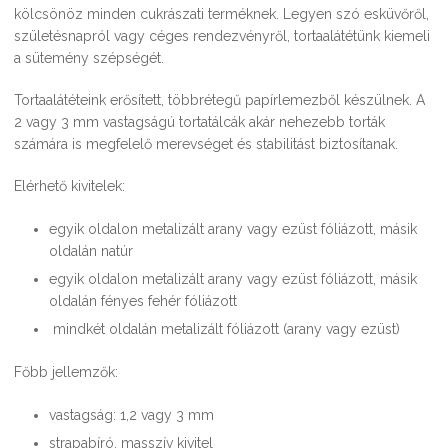
kölcsönöz minden cukrászati terméknek. Legyen szó esküvőről,
születésnapról vagy céges rendezvényről, tortaalátétünk kiemeli
a sütemény szépségét.
Tortaalátéteink erősített, többrétegű papírlemezből készülnek. A
2 vagy 3 mm vastagságú tortatálcák akár nehezebb torták
számára is megfelelő merevséget és stabilitást biztosítanak.
Elérhető kivitelek:
egyik oldalon metalizált arany vagy ezüst fóliázott, másik
oldalán natúr
egyik oldalon metalizált arany vagy ezüst fóliázott, másik
oldalán fényes fehér fóliázott
mindkét oldalán metalizált fóliázott (arany vagy ezüst)
Főbb jellemzők:
vastagság: 1,2 vagy 3 mm
strapabíró, masszív kivitel