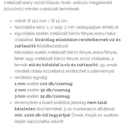
metalizált arany-ezüst fóliázás révén, exkluzív megjelenést
kölcsönöz minden cukrászati terméknek.
méret: Ø 140 mm / Ø 14 cm
használatra kész, 1, 2 vagy 3 mm vastagságban érhető el
egyoldalas esetén metalizált tükrös fényes arany/natúr
oldalakkal,
kizárólag előoldalon rendelkeznek víz és
zsírtaszító
felületkezeléssel
kétoldalas esetén metalizált tükrös fényes arany/fényes
fehér vagy metalizált tükrös fényes ezüst oldalakkal, a
termék
elő és hátoldal is víz és zsírtaszító
, így annak
mindkét oldala közvetlenül érintkezhet a süteménnyel
rendelési egység:
1 mm
esetén
100 db/csomag
2 mm
esetén
50 db/csomag
3 mm
esetén
25 db/csomag
Amennyiben a kívánt kivitelből jelenleg
nem talál
készleten
lévő terméket, 5-10 munkanapos átfutással
min. 1000 db-tól legyártjuk
Önnek. Kérjük ez esetben
lépjen kapcsolatba velünk!