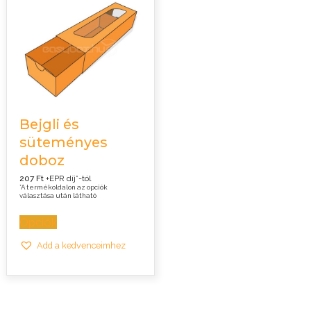
Bejgli és
süteményes
doboz
207 Ft
+EPR díj*-tól
*A termékoldalon az opciók
választása után látható
Opciók
Add a kedvenceimhez