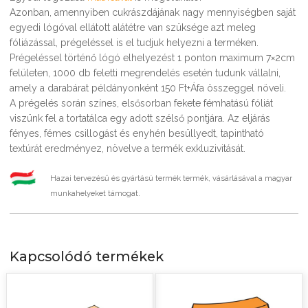
Azonban, amennyiben cukrászdájának nagy mennyiségben saját
egyedi lógóval ellátott alátétre van szüksége azt meleg
fóliázással, prégeléssel is el tudjuk helyezni a terméken.
Prégeléssel történő lógó elhelyezést 1 ponton maximum 7×2cm
felületen, 1000 db feletti megrendelés esetén tudunk vállalni,
amely a darabárat példányonként 150 Ft+Áfa összeggel növeli.
A prégelés során színes, elsősorban fekete fémhatású fóliát
viszünk fel a tortatálca egy adott szélső pontjára. Az eljárás
fényes, fémes csillogást és enyhén besüllyedt, tapintható
textúrát eredményez, növelve a termék exkluzivitását.
Hazai tervezésű és gyártású termék termék, vásárlásával a magyar
munkahelyeket támogat.
Kapcsolódó termékek