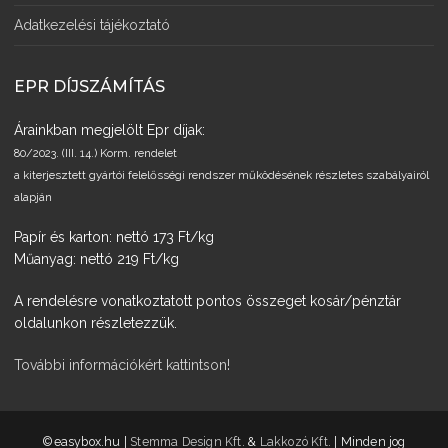
Adatkezelési tájékoztató
EPR DÍJSZÁMÍTÁS
Árainkban megjelölt Epr díjak:
80/2023. (III. 14.) Korm. rendelet
a kiterjesztett gyártói felelősségi rendszer működésének részletes szabályairól
alapján
Papír és karton: nettó 173 Ft/kg
Műanyag: nettó 219 Ft/kg
A rendelésre vonatkoztatott pontos összeget kosár/pénztár
oldalunkon részletezzük.
További információkért kattintson!
­©easybox.hu |
Stemma Design Kft.
&
Lakkozó Kft.
| Minden jog