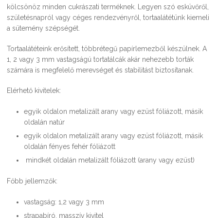
kölcsönöz minden cukrászati terméknek. Legyen szó esküvőről,
születésnapról vagy céges rendezvényről, tortaalátétünk kiemeli
a sütemény szépségét.
Tortaalátéteink erősített, többrétegű papírlemezből készülnek. A
1, 2 vagy 3 mm vastagságú tortatálcák akár nehezebb torták
számára is megfelelő merevséget és stabilitást biztosítanak.
Elérhető kivitelek:
egyik oldalon metalizált arany vagy ezüst fóliázott, másik
oldalán natúr
egyik oldalon metalizált arany vagy ezüst fóliázott, másik
oldalán fényes fehér fóliázott
mindkét oldalán metalizált fóliázott (arany vagy ezüst)
Főbb jellemzők:
vastagság: 1,2 vagy 3 mm
strapabíró, masszív kivitel