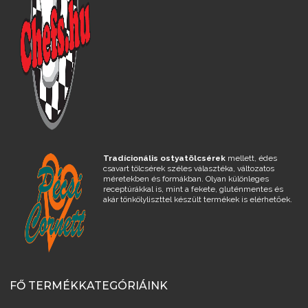
Tradícionális ostyatölcsérek
mellett, édes
csavart tölcsérek széles választéka, változatos
méretekben és formákban. Olyan különleges
receptúrákkal is, mint a fekete, gluténmentes és
akár tönkölyliszttel készült termékek is elérhetőek.
FŐ TERMÉKKATEGÓRIÁINK