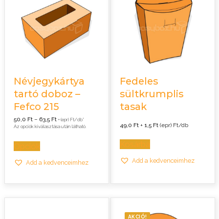
Névjegykártya
Fedeles
tartó doboz –
sültkrumplis
Fefco 215
tasak
Ártartomány:
50,0
Ft
–
63,5
Ft
+ (epr) Ft/db*
50,0 Ft
49,0
Ft
+
1,5
Ft
(epr) Ft/db
Az opciók kiválasztása után látható.
-
63,5 Ft
Kosárba
Opciók
Add a kedvenceimhez
Add a kedvenceimhez
AKCIÓ!