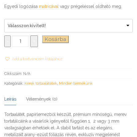
Egyedi logózása
matricával
vagy prégeléssel oldható meg.
Válasszon kivitelt!
Tortatálca
Kosárba
-
+
Ø18
cm
mennyiség
Add a kedvenceim listájához
Cikkszám:
N/A
Kategóriák:
Kerek tortaalátétek
,
Minden termékünk
Leírás
Vélemények (0)
Tortaalátét, papírlemezből készült, prémium minőségű, merev
tortatálcáink a vásárlók igényeitől függően 1, 2 vagy 3 mm
vastagságban érhetőek el. A stabil tartást és az elegáns,
metalizált arany-ezüst fóliázás révén, exkluzív megjelenést