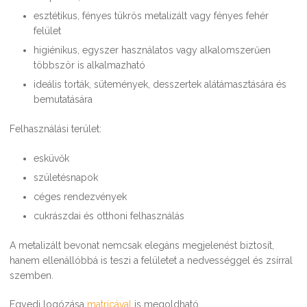
esztétikus, fényes tükrös metalizált vagy fényes fehér
felület
higiénikus, egyszer használatos vagy alkalomszerűen
többször is alkalmazható
ideális torták, sütemények, desszertek alátámasztására és
bemutatására
Felhasználási terület:
esküvők
születésnapok
céges rendezvények
cukrászdai és otthoni felhasználás
A metalizált bevonat nemcsak elegáns megjelenést biztosít,
hanem ellenállóbbá is teszi a felületet a nedvességgel és zsírral
szemben.
Egyedi logózása
matricával
is megoldható.