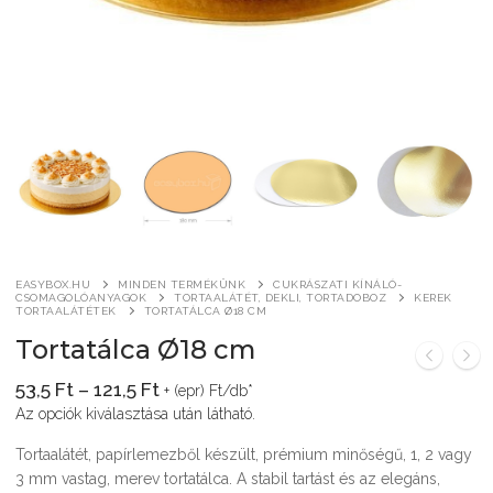
Általános szerződési feltételek
Pizza csomagolás
Kereskedelem
Alátétek, tálcák és tálkák
Tortaalátét, dekli, tortadoboz
Pizzaszelet alátétek
Sültkrumpli csomagolás
Irodai termékek
Csomagoló dobozok
Kerek tortaalátétek
Bejgli csomagolás
Pizzaszelet dobozok
Tasakok
Reklám és hirdetési eszközök
Szendvics-csomagolás
Szögletes tortaalátétek
Bonbon dobozok
Tölcsérek
Gipszöntő formák
Wrap, tortilla, gyros csomagolás
Tortadobozok
Makaron csomagolás
Kreatív – Hobbi – DIY
Fagylalt, kürtős és waffletölcsérek
Átlátszó hengeres dobozok
EASYBOX.HU
MINDEN TERMÉKÜNK
CUKRÁSZATI KÍNÁLÓ-
Névre szóló céges ajándék
CSOMAGOLÓANYAGOK
TORTAALÁTÉT, DEKLI, TORTADOBOZ
KEREK
TORTAALÁTÉTEK
TORTATÁLCA Ø18 CM
Fagylalt, kürtős és waffletölcsérek
Tortatálca Ø18 cm
TELJES TERMÉKLISTA
Ártartomány:
53,5
Ft
–
121,5
Ft
+ (epr) Ft/db*
53,5 Ft
SOHA – könyv a
Az opciók kiválasztása után látható.
-
121,5 Ft
gyermekbántalmazásról
Tortaalátét, papírlemezből készült, prémium minőségű, 1, 2 vagy
3 mm vastag, merev tortatálca. A stabil tartást és az elegáns,