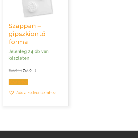
Szappan –
gipszkiöntő
forma
Jelenleg 24 db van
készleten
Original
Current
745,0
Ft
745,0
Ft
price
price
was:
is:
745,0 Ft.
745,0 Ft.
Kosárba
Add a kedvenceimhez