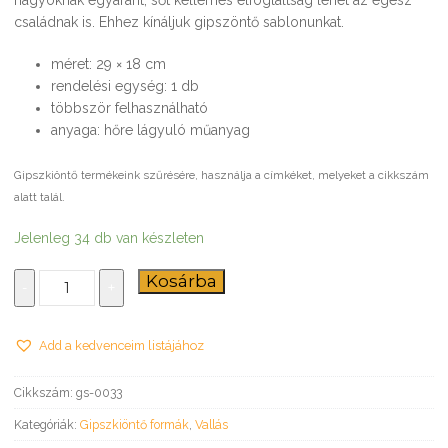
családnak is. Ehhez kínáljuk gipszöntő sablonunkat.
méret: 29 × 18 cm
rendelési egység: 1 db
többször felhasználható
anyaga: hőre lágyuló műanyag
Gipszkiöntő termékeink szűrésére, használja a címkéket, melyeket a cikkszám
alatt talál.
Jelenleg 34 db van készleten
Angyalok
Kosárba
-
+
–
gipszkiöntő
forma
Add a kedvenceim listájához
mennyiség
Cikkszám:
gs-0033
Kategóriák:
Gipszkiöntő formák
,
Vallás