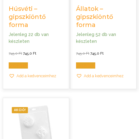
Húsvéti –
Állatok –
gipszkiöntő
gipszkiöntő
forma
forma
Jelenleg 22 db van
Jelenleg 52 db van
készleten
készleten
Original
Current
Original
Current
745,0
Ft
745,0
Ft
745,0
Ft
745,0
Ft
price
price
price
price
was:
is:
was:
is:
745,0 Ft.
745,0 Ft.
745,0 Ft.
745,0 Ft.
Kosárba
Kosárba
Add a kedvenceimhez
Add a kedvenceimhez
AKCIÓ!