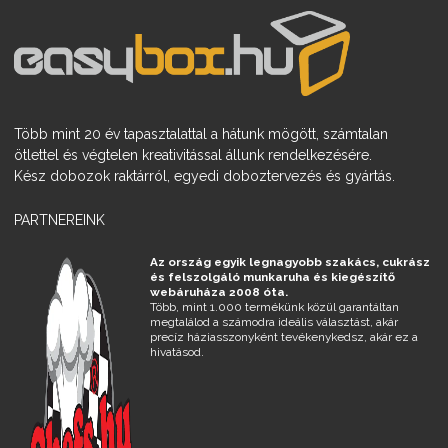
Több mint 20 év tapasztalattal a hátunk mögött, számtalan
ötlettel és végtelen kreativitással állunk rendelkezésére.
Kész dobozok raktárról, egyedi doboztervezés és gyártás.
PARTNEREINK
Az ország egyik legnagyobb szakács, cukrász
és felszolgáló munkaruha és kiegészítő
webáruháza 2008 óta.
Több, mint 1.000 termékünk közül garantáltan
megtalálod a számodra ideális választást, akár
precíz háziasszonyként tevékenykedsz, akár ez a
hivatásod.