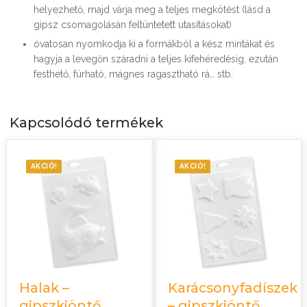
helyezhető, majd várja meg a teljes megkötést (lásd a
gipsz csomagolásán feltüntetett utasításokat)
óvatosan nyomkodja ki a formákból a kész mintákat és
hagyja a levegőn száradni a teljes kifehéredésig, ezután
festhető, fúrható, mágnes ragasztható rá… stb.
Kapcsolódó termékek
AKCIÓ!
AKCIÓ!
Halak –
Karácsonyfadíszek
gipszkiöntő
– gipszkiöntő