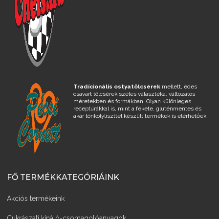
Tradícionális ostyatölcsérek
mellett, édes
csavart tölcsérek széles választéka, változatos
méretekben és formákban. Olyan különleges
receptúrákkal is, mint a fekete, gluténmentes és
akár tönkölyliszttel készült termékek is elérhetőek.
FŐ TERMÉKKATEGÓRIÁINK
Akciós termékeink
Cukrászati kínáló-csomagolóanyagok