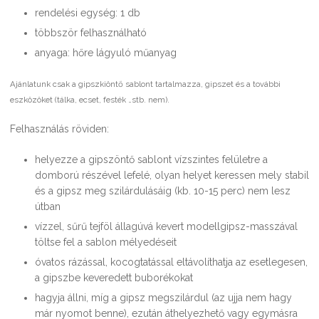
rendelési egység: 1 db
többször felhasználható
anyaga: hőre lágyuló műanyag
Ajánlatunk csak a gipszkiöntő sablont tartalmazza, gipszet és a további
eszközöket (tálka, ecset, festék …stb. nem).
Felhasználás röviden:
helyezze a gipszöntő sablont vízszintes felületre a
domború részével lefelé, olyan helyet keressen mely stabil
és a gipsz meg szilárdulásáig (kb. 10-15 perc) nem lesz
útban
vízzel, sűrű tejföl állagúvá kevert modellgipsz-masszával
töltse fel a sablon mélyedéseit
óvatos rázással, kocogtatással eltávolíthatja az esetlegesen,
a gipszbe keveredett buborékokat
hagyja állni, míg a gipsz megszilárdul (az ujja nem hagy
már nyomot benne), ezután áthelyezhető vagy egymásra