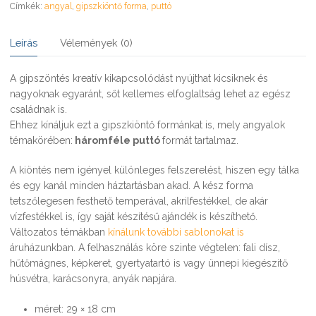
Címkék:
angyal
,
gipszkiöntő forma
,
puttó
Leírás
Vélemények (0)
A gipszöntés kreatív kikapcsolódást nyújthat kicsiknek és
nagyoknak egyaránt, sőt kellemes elfoglaltság lehet az egész
családnak is.
Ehhez kínáljuk ezt a gipszkiöntő formánkat is, mely angyalok
témakörében:
háromféle puttó
formát tartalmaz.
A kiöntés nem igényel különleges felszerelést, hiszen egy tálka
és egy kanál minden háztartásban akad. A kész forma
tetszőlegesen festhető temperával, akrilfestékkel, de akár
vízfestékkel is, így saját készítésű ajándék is készíthető.
Változatos témákban
kínálunk további sablonokat is
áruházunkban. A felhasználás köre szinte végtelen: fali dísz,
hűtőmágnes, képkeret, gyertyatartó is vagy ünnepi kiegészítő
húsvétra, karácsonyra, anyák napjára.
méret: 29 × 18 cm