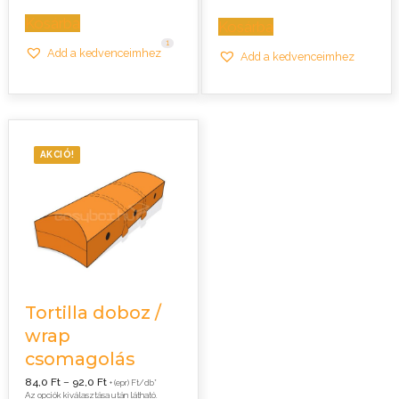
38,0 Ft.
36,0 Ft.
Kosárba
Kosárba
1
Add a kedvenceimhez
Add a kedvenceimhez
AKCIÓ!
Tortilla doboz /
wrap
csomagolás
Ártartomány:
84,0
Ft
–
92,0
Ft
+ (epr) Ft/db*
84,0 Ft
Az opciók kiválasztása után látható.