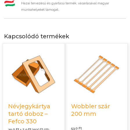
Hazai tervezésű és gyártású termék, vásárlásával magyar
munkahelyeket támogat.
Kapcsolódó termékek
Névjegykártya
Wobbler szár
tartó doboz –
200 mm
Fefco 330
53,0
Ft
39,0
Ft
+
2,9
Ft
(epr) Ft/db