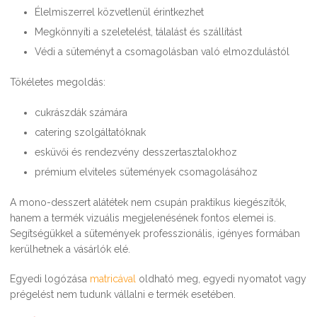
Élelmiszerrel közvetlenül érintkezhet
Megkönnyíti a szeletelést, tálalást és szállítást
Védi a süteményt a csomagolásban való elmozdulástól
Tökéletes megoldás:
cukrászdák számára
catering szolgáltatóknak
esküvői és rendezvény desszertasztalokhoz
prémium elviteles sütemények csomagolásához
A mono-desszert alátétek nem csupán praktikus kiegészítők,
hanem a termék vizuális megjelenésének fontos elemei is.
Segítségükkel a sütemények professzionális, igényes formában
kerülhetnek a vásárlók elé.
Egyedi logózása
matricával
oldható meg, egyedi nyomatot vagy
prégelést nem tudunk vállalni e termék esetében.