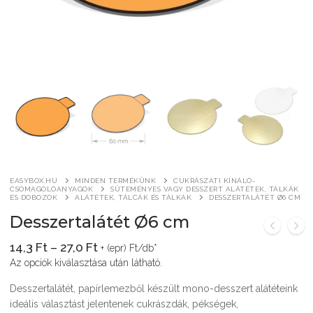
Általános szerződési feltételek
Pizza csomagolás
Kereskedelem
Alátétek, tálcák és tálkák
Tortaalátét, dekli, tortadoboz
Pizzaszelet alátétek
Sültkrumpli csomagolás
Irodai termékek
Csomagoló dobozok
Kerek tortaalátétek
Bejgli csomagolás
Pizzaszelet dobozok
Tasakok
Reklám és hirdetési eszközök
Szendvics-csomagolás
Szögletes tortaalátétek
Bonbon dobozok
Tölcsérek
Gipszöntő formák
Wrap, tortilla, gyros csomagolás
Tortadobozok
Makaron csomagolás
Kreatív – Hobbi – DIY
Fagylalt, kürtős és waffletölcsérek
Átlátszó hengeres dobozok
EASYBOX.HU
MINDEN TERMÉKÜNK
CUKRÁSZATI KÍNÁLÓ-
Névre szóló céges ajándék
CSOMAGOLÓANYAGOK
SÜTEMÉNYES VAGY DESSZERT ALÁTÉTEK, TÁLKÁK
ÉS DOBOZOK
ALÁTÉTEK, TÁLCÁK ÉS TÁLKÁK
DESSZERTALÁTÉT Ø6 CM
Fagylalt, kürtős és waffletölcsérek
Desszertalátét Ø6 cm
TELJES TERMÉKLISTA
Ártartomány:
14,3
Ft
–
27,0
Ft
+ (epr) Ft/db*
14,3 Ft
SOHA – könyv a
Az opciók kiválasztása után látható.
-
27,0 Ft
gyermekbántalmazásról
Desszertalátét, papírlemezből készült mono-desszert alátéteink
ideális választást jelentenek cukrászdák, pékségek,