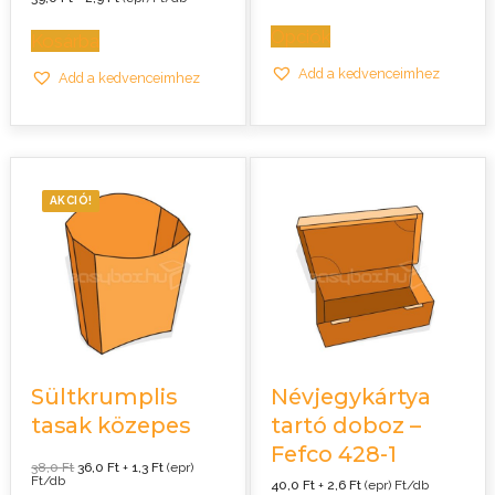
Opciók
Kosárba
Add a kedvenceimhez
Add a kedvenceimhez
AKCIÓ!
Sültkrumplis
Névjegykártya
tasak közepes
tartó doboz –
Fefco 428-1
Original
Current
38,0
Ft
36,0
Ft
+
1,3
Ft
(epr)
price
price
Ft/db
40,0
Ft
+
2,6
Ft
(epr) Ft/db
was:
is: