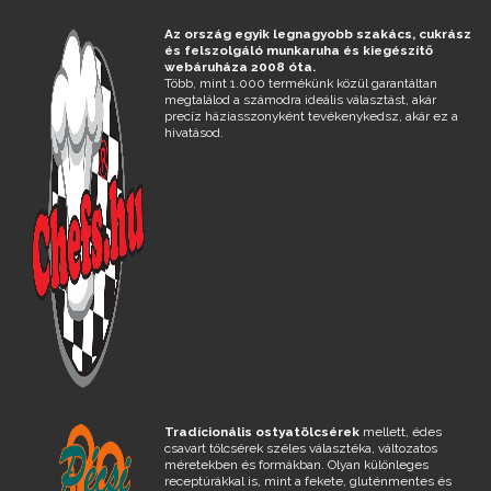
Az ország egyik legnagyobb szakács, cukrász
és felszolgáló munkaruha és kiegészítő
webáruháza 2008 óta.
Több, mint 1.000 termékünk közül garantáltan
megtalálod a számodra ideális választást, akár
precíz háziasszonyként tevékenykedsz, akár ez a
hivatásod.
Tradícionális ostyatölcsérek
mellett, édes
csavart tölcsérek széles választéka, változatos
méretekben és formákban. Olyan különleges
receptúrákkal is, mint a fekete, gluténmentes és