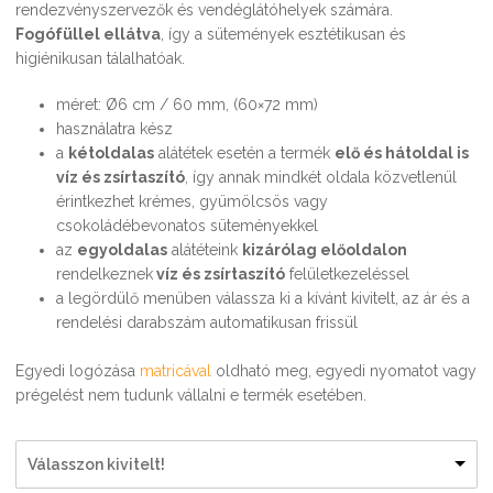
rendezvényszervezők és vendéglátóhelyek számára.
Fogófüllel ellátva
, így a sütemények esztétikusan és
higiénikusan tálalhatóak.
méret: Ø6 cm / 60 mm, (60×72 mm)
használatra kész
a
kétoldalas
alátétek esetén a termék
elő és hátoldal is
víz és zsírtaszító
, így annak mindkét oldala közvetlenül
érintkezhet krémes, gyümölcsös vagy
csokoládébevonatos süteményekkel
az
egyoldalas
alátéteink
kizárólag előoldalon
rendelkeznek
víz és zsírtaszító
felületkezeléssel
a legördülő menüben válassza ki a kívánt kivitelt, az ár és a
rendelési darabszám automatikusan frissül
Egyedi logózása
matricával
oldható meg, egyedi nyomatot vagy
prégelést nem tudunk vállalni e termék esetében.
Válasszon kivitelt!