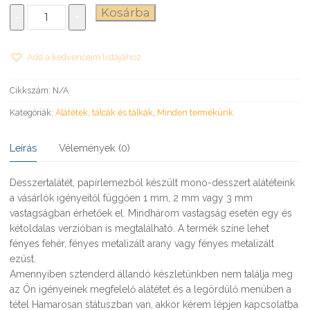
Desszertalátét
Kosárba
-
+
Ø6
cm
mennyiség
Add a kedvenceim listájához
Cikkszám:
N/A
Kategóriák:
Alátétek, tálcák és tálkák
,
Minden termékünk
Leírás
Vélemények (0)
Desszertalátét, papírlemezből készült mono-desszert alátéteink
a vásárlók igényeitől függően 1 mm, 2 mm vagy 3 mm
vastagságban érhetőek el. Mindhárom vastagság esetén egy és
kétoldalas verzióban is megtalálható. A termék színe lehet
fényes fehér, fényes metalizált arany vagy fényes metalizált
ezüst.
Amennyiben sztenderd állandó készletünkben nem találja meg
az Ön igényeinek megfelelő alátétet és a legördülő menüben a
tétel Hamarosan státuszban van, akkor kérem lépjen kapcsolatba