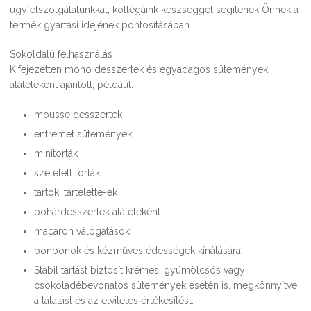
ügyfélszolgálatunkkal, kollégáink készséggel segítenek Önnek a
termék gyártási idejének pontosításában.
Sokoldalú felhasználás
Kifejezetten mono desszertek és egyadagos sütemények
alátéteként ajánlott, például:
mousse desszertek
entremet sütemények
minitorták
szeletelt torták
tartok, tartelette-ek
pohárdesszertek alátéteként
macaron válogatások
bonbonok és kézműves édességek kínálására
Stabil tartást biztosít krémes, gyümölcsös vagy
csokoládébevonatos sütemények esetén is, megkönnyítve
a tálalást és az elviteles értékesítést.