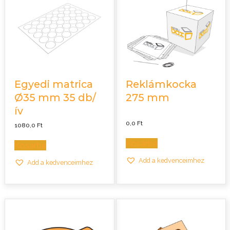
Egyedi matrica
Reklámkocka
Ø35 mm 35 db/
275 mm
ív
0,0
Ft
1080,0
Ft
Kosárba
Kosárba
Add a kedvenceimhez
Add a kedvenceimhez