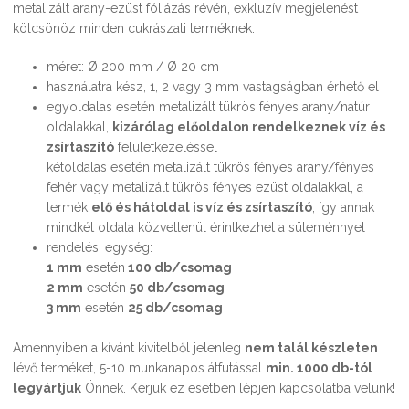
metalizált arany-ezüst fóliázás révén, exkluzív megjelenést
kölcsönöz minden cukrászati terméknek.
méret: Ø 200 mm / Ø 20 cm
használatra kész, 1, 2 vagy 3 mm vastagságban érhető el
egyoldalas esetén metalizált tükrös fényes arany/natúr
oldalakkal,
kizárólag előoldalon rendelkeznek víz és
zsírtaszító
felületkezeléssel
kétoldalas esetén metalizált tükrös fényes arany/fényes
fehér vagy metalizált tükrös fényes ezüst oldalakkal, a
termék
elő és hátoldal is víz és zsírtaszító
, így annak
mindkét oldala közvetlenül érintkezhet a süteménnyel
rendelési egység:
1 mm
esetén
100 db/csomag
2 mm
esetén
50 db/csomag
3 mm
esetén
25 db/csomag
Amennyiben a kívánt kivitelből jelenleg
nem talál készleten
lévő terméket, 5-10 munkanapos átfutással
min. 1000 db-tól
legyártjuk
Önnek. Kérjük ez esetben lépjen kapcsolatba velünk!