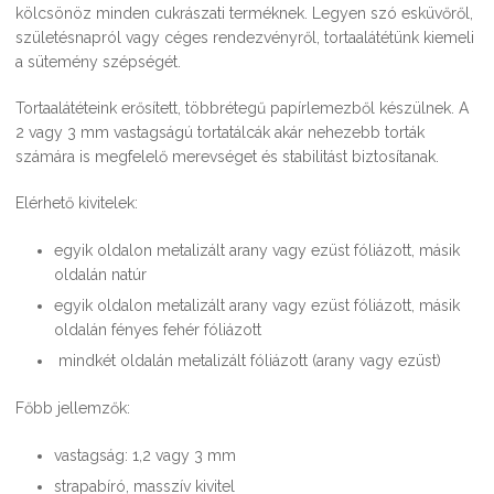
kölcsönöz minden cukrászati terméknek. Legyen szó esküvőről,
születésnapról vagy céges rendezvényről, tortaalátétünk kiemeli
a sütemény szépségét.
Tortaalátéteink erősített, többrétegű papírlemezből készülnek. A
2 vagy 3 mm vastagságú tortatálcák akár nehezebb torták
számára is megfelelő merevséget és stabilitást biztosítanak.
Elérhető kivitelek:
egyik oldalon metalizált arany vagy ezüst fóliázott, másik
oldalán natúr
egyik oldalon metalizált arany vagy ezüst fóliázott, másik
oldalán fényes fehér fóliázott
mindkét oldalán metalizált fóliázott (arany vagy ezüst)
Főbb jellemzők:
vastagság: 1,2 vagy 3 mm
strapabíró, masszív kivitel