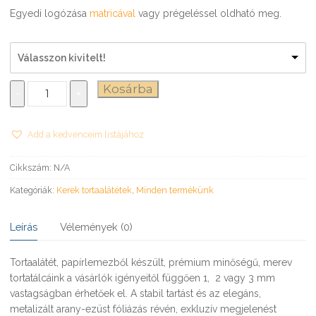
Egyedi logózása
matricával
vagy prégeléssel oldható meg.
Válasszon kivitelt!
Tortaalátét
Kosárba
-
+
Ø20
cm
mennyiség
Add a kedvenceim listájához
Cikkszám:
N/A
Kategóriák:
Kerek tortaalátétek
,
Minden termékünk
Leírás
Vélemények (0)
Tortaalátét, papírlemezből készült, prémium minőségű, merev
tortatálcáink a vásárlók igényeitől függően 1, 2 vagy 3 mm
vastagságban érhetőek el. A stabil tartást és az elegáns,
metalizált arany-ezüst fóliázás révén, exkluzív megjelenést