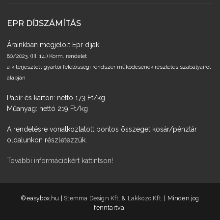
EPR DÍJSZÁMÍTÁS
Árainkban megjelölt Epr díjak:
80/2023. (III. 14.) Korm. rendelet
a kiterjesztett gyártói felelősségi rendszer működésének részletes szabályairól
alapján
Papír és karton: nettó 173 Ft/kg
Műanyag: nettó 219 Ft/kg
A rendelésre vonatkoztatott pontos összeget kosár/pénztár
oldalunkon részletezzük.
További információkért kattintson!
­©easybox.hu |
Stemma Design Kft.
&
Lakkozó Kft.
| Minden jog
fenntartva.