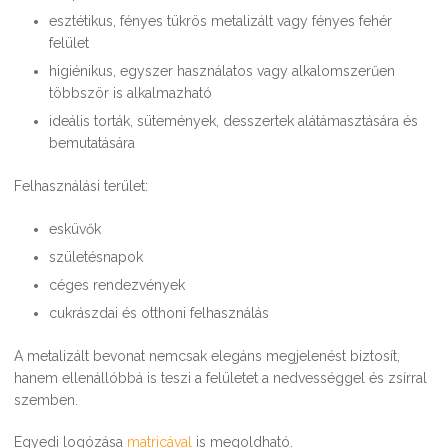
esztétikus, fényes tükrös metalizált vagy fényes fehér
felület
higiénikus, egyszer használatos vagy alkalomszerűen
többször is alkalmazható
ideális torták, sütemények, desszertek alátámasztására és
bemutatására
Felhasználási terület:
esküvők
születésnapok
céges rendezvények
cukrászdai és otthoni felhasználás
A metalizált bevonat nemcsak elegáns megjelenést biztosít,
hanem ellenállóbbá is teszi a felületet a nedvességgel és zsírral
szemben.
Egyedi logózása
matricával
is megoldható.