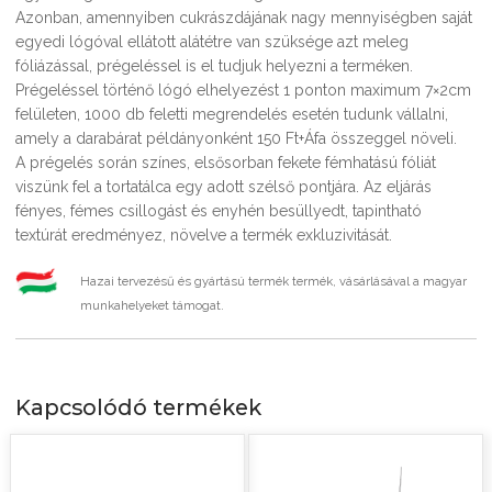
Azonban, amennyiben cukrászdájának nagy mennyiségben saját
egyedi lógóval ellátott alátétre van szüksége azt meleg
fóliázással, prégeléssel is el tudjuk helyezni a terméken.
Prégeléssel történő lógó elhelyezést 1 ponton maximum 7×2cm
felületen, 1000 db feletti megrendelés esetén tudunk vállalni,
amely a darabárat példányonként 150 Ft+Áfa összeggel növeli.
A prégelés során színes, elsősorban fekete fémhatású fóliát
viszünk fel a tortatálca egy adott szélső pontjára. Az eljárás
fényes, fémes csillogást és enyhén besüllyedt, tapintható
textúrát eredményez, növelve a termék exkluzivitását.
Hazai tervezésű és gyártású termék termék, vásárlásával a magyar
munkahelyeket támogat.
Kapcsolódó termékek