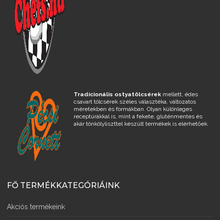
Tradícionális ostyatölcsérek
mellett, édes
csavart tölcsérek széles választéka, változatos
méretekben és formákban. Olyan különleges
receptúrákkal is, mint a fekete, gluténmentes és
akár tönkölyliszttel készült termékek is elérhetőek.
FŐ TERMÉKKATEGÓRIÁINK
Akciós termékeink