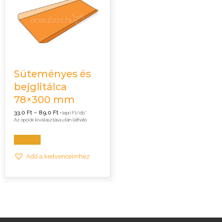
Süteményes és
bejglitálca
78×300 mm
Ártartomány:
33,0
Ft
–
89,0
Ft
+ (epr) Ft/db*
33,0 Ft
Az opciók kiválasztása után látható.
-
89,0 Ft
Opciók
Add a kedvenceimhez