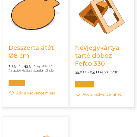
Desszertalátét
Névjegykártya
Ø8 cm
tartó doboz –
Fefco 330
Ártartomány:
18,3
Ft
–
43,3
Ft
+ (epr) Ft/db*
18,3 Ft
Az opciók kiválasztása után látható.
39,0
Ft
+
2,9
Ft
(epr) Ft/db
-
43,3 Ft
Opciók
Kosárba
Add a kedvenceimhez
Add a kedvenceimhez