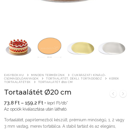
Általános szerződési feltételek
Pizza csomagolás
Kereskedelem
Alátétek, tálcák és tálkák
Tortaalátét, dekli, tortadoboz
Pizzaszelet alátétek
Sültkrumpli csomagolás
Irodai termékek
Csomagoló dobozok
Kerek tortaalátétek
Bejgli csomagolás
Pizzaszelet dobozok
Tasakok
Reklám és hirdetési eszközök
Szendvics-csomagolás
Szögletes tortaalátétek
Bonbon dobozok
Tölcsérek
Gipszöntő formák
Wrap, tortilla, gyros csomagolás
Tortadobozok
Makaron csomagolás
Kreatív – Hobbi – DIY
Fagylalt, kürtős és waffletölcsérek
Átlátszó hengeres dobozok
EASYBOX.HU
MINDEN TERMÉKÜNK
CUKRÁSZATI KÍNÁLÓ-
Névre szóló céges ajándék
CSOMAGOLÓANYAGOK
TORTAALÁTÉT, DEKLI, TORTADOBOZ
KEREK
TORTAALÁTÉTEK
TORTAALÁTÉT Ø20 CM
Fagylalt, kürtős és waffletölcsérek
Tortaalátét Ø20 cm
TELJES TERMÉKLISTA
Ártartomány:
73,8
Ft
–
159,2
Ft
+ (epr) Ft/db*
73,8 Ft
SOHA – könyv a
Az opciók kiválasztása után látható.
-
159,2 Ft
gyermekbántalmazásról
Tortaalátét, papírlemezből készült, prémium minőségű, 1, 2 vagy
3 mm vastag, merev tortatálca. A stabil tartást és az elegáns,